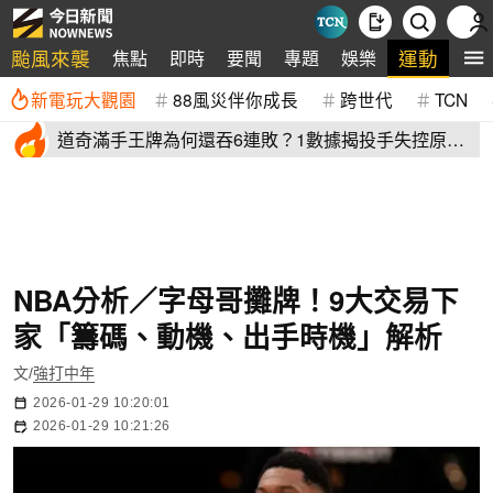
颱風來襲
運動
焦點
即時
要聞
專題
娛樂
全
新電玩大觀園
88風災伴你成長
跨世代
TCN
道奇滿手王牌為何還吞6連敗？1數據揭投手失控原
因 史奈爾成救兵
NBA分析／字母哥攤牌！9大交易下
家「籌碼、動機、出手時機」解析
文/
強打中年
2026-01-29 10:20:01
2026-01-29 10:21:26