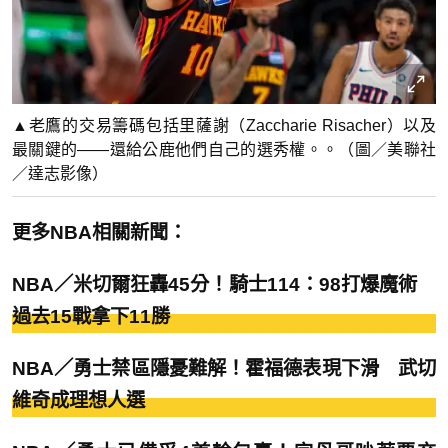
▲老鷹的交易籌碼包括里薩謝（Zaccharie Risacher）以及
最關鍵的——還給公鹿他們自己的選秀權。。（圖／美聯社
／達志影像）
更多NBA相關新聞：
NBA／米切爾狂轟45分！騎士114：98打爆魔術
過去15戰拿下11勝
NBA／勇士禁區隱憂難解！霍福德表現下滑 武切
維奇成理想人選