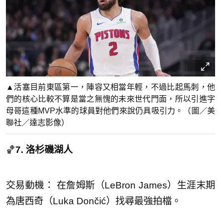
▲活塞目前東區第一，陣容又相當年輕，不過比起馬刺，他
們的核心比較不算是當之無愧的未來世代門面，所以引進字
母哥這種MVP水準的球員對他們來說仍具吸引力。（圖／美
聯社／達志影像）
🏀
7. 洛杉磯湖人
交易動機： 在詹姆斯（LeBron James）生涯末期
為唐西奇（Luka Dončić）找尋最強拍檔。