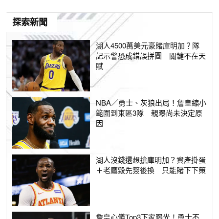
探索新聞
湖人4500萬美元豪賭庫明加？隊
記示警恐成錯誤拼圖 關鍵不在天
賦
NBA／勇士、灰狼出局！詹皇縮小
範圍到東區3隊 親曝尚未決定原
因
湖人沒錢還想搶庫明加？資產掛蛋
＋老鷹毀先簽後換 只能賭下下策
詹皇心儀Top3下家曝光！勇士不