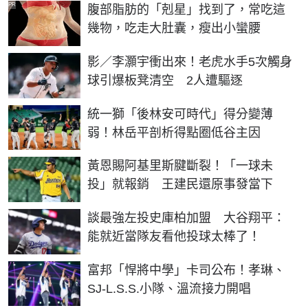
PR
腹部脂肪的「剋星」找到了，常吃這
幾物，吃走大肚囊，瘦出小蠻腰
影／李灝宇衝出來！老虎水手5次觸身
球引爆板凳清空 2人遭驅逐
統一獅「後林安可時代」得分變薄
弱！林岳平剖析得點圈低谷主因
黃恩賜阿基里斯腱斷裂！「一球未
投」就報銷 王建民還原事發當下
談最強左投史庫柏加盟 大谷翔平：
能就近當隊友看他投球太棒了！
富邦「悍將中學」卡司公布！孝琳、
SJ-L.S.S.小隊、溫流接力開唱