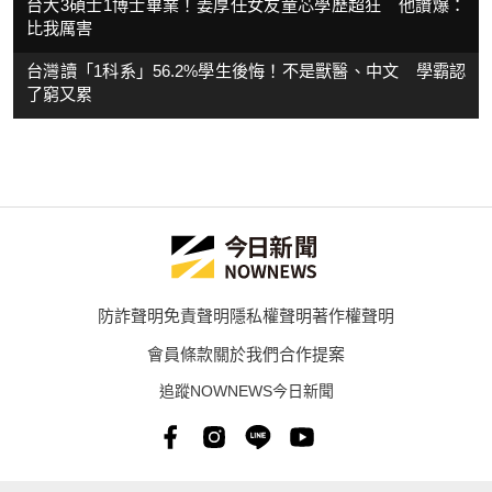
台大3碩士1博士畢業！姜厚任女友童芯學歷超狂 他讚爆：
比我厲害
台灣讀「1科系」56.2%學生後悔！不是獸醫、中文 學霸認
了窮又累
防詐聲明
免責聲明
隱私權聲明
著作權聲明
會員條款
關於我們
合作提案
追蹤NOWNEWS今日新聞