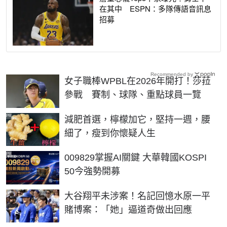
在其中 ESPN：多隊傳語音訊息
招募
Recommended by
女子職棒WPBL在2026年開打！莎菈
參戰 賽制、球隊、重點球員一覽
PR
減肥首選，檸檬加它，堅持一週，腰
細了，瘦到你懷疑人生
PR
009829掌握AI關鍵 大華韓國KOSPI
50今強勢開募
大谷翔平未涉案！名記回憶水原一平
賭博案：「她」逼道奇做出回應