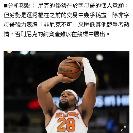
◼️分析觀點： 尼克的優勢在於字母哥的個人意願，
但劣勢是選秀權在之前的交易中幾乎耗盡。除非字
母哥強力表態「非尼克不可」來壓低其他競爭者熱
情，否則尼克的純資產難以在競標中勝出。