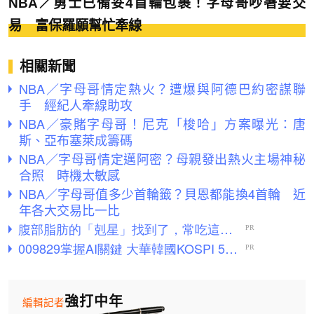
NBA／勇士已備妥4首輪包裹！字母哥吵著要交
易 富保羅願幫忙牽線
相關新聞
NBA／字母哥情定熱火？遭爆與阿德巴約密謀聯
手 經紀人牽線助攻
NBA／豪賭字母哥！尼克「梭哈」方案曝光：唐
斯、亞布塞萊成籌碼
NBA／字母哥情定邁阿密？母親發出熱火主場神秘
合照 時機太敏感
NBA／字母哥值多少首輪籤？貝恩都能換4首輪 近
年各大交易比一比
強打中年
編輯記者