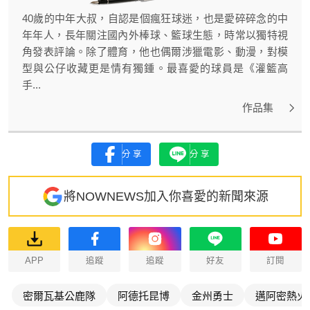
40歲的中年大叔，自認是個瘋狂球迷，也是愛碎碎念的中
年年人，長年關注國內外棒球、籃球生態，時常以獨特視
角發表評論。除了體育，他也偶爾涉獵電影、動漫，對模
型與公仔收藏更是情有獨鍾。最喜愛的球員是《灌籃高
手...
作品集
分享
分享
將NOWNEWS加入你喜愛的新聞來源
APP
追蹤
追蹤
好友
訂閱
密爾瓦基公鹿隊
阿德托昆博
金州勇士
邁阿密熱火