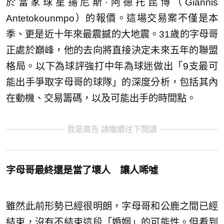
於當家球星揚尼斯·阿德托昆博（Giannis
Antetokounmpo）的報價。這場交易案不僅是本
季、更是近十年來最震撼的大地震。31歲的字母哥
正處於巔峰，他的去向將直接決定未來五年的聯盟
格局。以下為球評強打中年為球迷做出「9支最可
能出手爭取字母哥的球隊」的深度分析，包括其內
在動機、交易籌碼，以及可能出手的時間點。
我是廣告 請繼續往下閱讀
字母哥最終還是當了壞人 讓人唏噓
雖然此前形勢已經很明朗，字母哥和公鹿之間已經
結束，沒有不結束這段「婚姻」的可能性。但看到