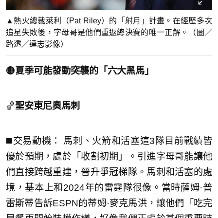
▲熱火總裁萊利（Pat Riley）的「射月」計畫。在經歷多次
追星失敗後，字母哥是他們重返總決賽的唯一正解。（圖／
路透／達志影像）
🟡夏季可能發動突襲的「六大黑馬」
🏀
聖安東尼奧馬刺
◼️交易動機： 馬刺、火箭和活塞這3隊目前戰績皆
優於預期，處於「收割初期」。引進字母哥能讓他
們直接跨越重建，晉升爭冠梯隊。馬刺和活塞的處
境，基本上和2024年的雷霆隊很像。當時薩姆·普
雷斯蒂告訴ESPN的蒂姆·麥克馬洪，讓他們「吃完