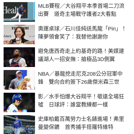
MLB賽程／大谷翔平本季首場二刀流
出賽 道奇主場戰守護者2大看點
奧運桌球／石川佳純送馬龍「Pin」！
陳夢領會笑了：我替他謝謝你
避免唐西奇走上約基奇的路！美媒建
議湖人一招安撫：搶極品3D側翼
NBA／暴龍挖走尼克208公分冠軍中
鋒 雙向合約簽下26歲傑米森三世
影／水手怕爆大谷翔平！敬遠全場狂
噓 日球評：誰當教練都一樣
史庫柏戴百萬勞力士名錶進場！弗里
曼變保鑣 首秀捕手搭羅特維特