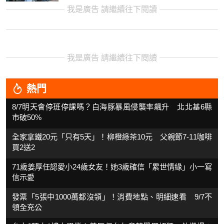
我是廣告 請繼續往下閱讀
我是廣告 請繼續往下閱讀
熱門
8/7明天會停班停課嗎？白海豚暴風侵襲率飆升 北北基6縣
市破50%
全家拿鐵20元「只有5天」！柳橙綠茶10元 父親節7-11咖啡
買2送2
71歲姜厚任認愛小24歲女友！她3歲確信「累世情緣」小一寫
信示愛
發票「5張中1000萬都沒領」！消費地點、明細速看 9/7不
領全充公