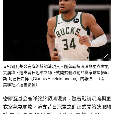
▲密爾瓦基公鹿隊終於認清現實。隨著戰績沉淪與更衣室氣
氛崩壞，這支昔日冠軍之師正式開始聽取關於當家球星揚尼
斯·阿德托昆博（Giannis Antetokounmpo）的報價。（圖／
美聯社／達志影像）
密爾瓦基公鹿隊終於認清現實。隨著戰績沉淪與更
衣室氣氛崩壞，這支昔日冠軍之師正式開始聽取關