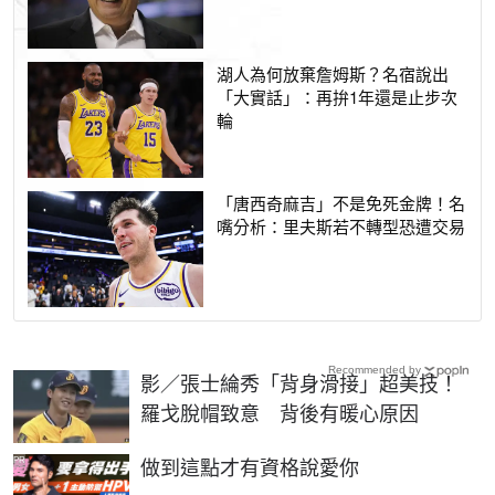
湖人為何放棄詹姆斯？名宿說出
「大實話」：再拚1年還是止步次
輪
「唐西奇麻吉」不是免死金牌！名
嘴分析：里夫斯若不轉型恐遭交易
Recommended by
影／張士綸秀「背身滑接」超美技！
羅戈脫帽致意 背後有暖心原因
PR
做到這點才有資格說愛你