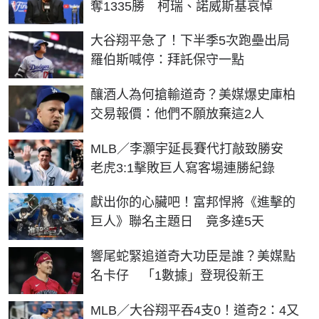
奪1335勝 柯瑞、諾威斯基哀悼
大谷翔平急了！下半季5次跑壘出局
羅伯斯喊停：拜託保守一點
釀酒人為何搶輸道奇？美媒爆史庫柏
交易報價：他們不願放棄這2人
MLB／李灝宇延長賽代打敲致勝安
老虎3:1擊敗巨人寫客場連勝紀錄
獻出你的心臟吧！富邦悍將《進擊的
巨人》聯名主題日 竟多達5天
響尾蛇緊追道奇大功臣是誰？美媒點
名卡仔 「1數據」登現役新王
MLB／大谷翔平吞4支0！道奇2：4又