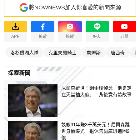
將NOWNEWS加入你喜愛的新聞來源
APP
追蹤
追蹤
好友
訂閱
洛杉磯湖人隊
克里夫蘭騎士
詹姆斯
唐西奇
阿
探索新聞
尼爾森離世！網歪樓悼念「他肯定
在天堂抽大麻」 背後竟有這故事
執教31年賺3千萬美元！尼爾森離
世身價曝光 退休告贏庫班追回2
億