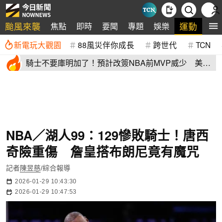
颱風來襲
運動
焦點
即時
要聞
專題
娛樂
全
新電玩大觀園
88風災伴你成長
跨世代
TCN
騎士不要庫明加了！預計改簽NBA前MVP威少 美
媒：湖人也已經攤牌
NBA／湖人99：129慘敗騎士！唐西
奇險重傷 詹皇搭布朗尼竟有魔咒
記者
陳昱慈
/綜合報導
2026-01-29 10:43:30
2026-01-29 10:47:53