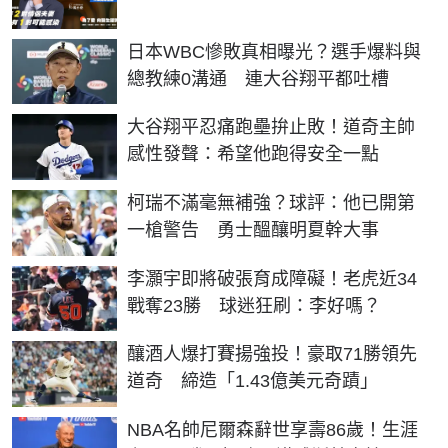
日本WBC慘敗真相曝光？選手爆料與
總教練0溝通 連大谷翔平都吐槽
大谷翔平忍痛跑壘拚止敗！道奇主帥
感性發聲：希望他跑得安全一點
柯瑞不滿毫無補強？球評：他已開第
一槍警告 勇士醞釀明夏幹大事
李灝宇即將破張育成障礙！老虎近34
戰奪23勝 球迷狂刷：李好嗎？
釀酒人爆打賽揚強投！豪取71勝領先
道奇 締造「1.43億美元奇蹟」
NBA名帥尼爾森辭世享壽86歲！生涯