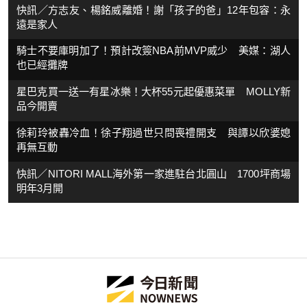
快訊／方志友、楊銘威離婚！謝「孩子的爸」12年包容：永
遠是家人
騎士不要庫明加了！預計改簽NBA前MVP威少 美媒：湖人
也已經攤牌
星巴克買一送一有星冰樂！大杯55元起優惠菜單 MOLLY新
品今開賣
徐莉玲被轟冷血！徐子翔過世只問喪禮開支 與譚以欣婆媳
再無互動
快訊／NITORI MALL海外第一家進駐台北圓山 1700坪商場
明年3月開