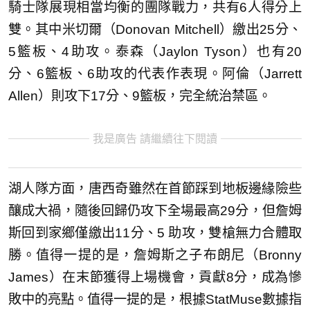
騎士隊展現相當均衡的團隊戰力，共有6人得分上
雙。其中米切爾（Donovan Mitchell）繳出25分、
5籃板、4助攻。泰森（Jaylon Tyson）也有20
分、6籃板、6助攻的代表作表現。阿倫（Jarrett
Allen）則攻下17分、9籃板，完全統治禁區。
我是廣告 請繼續往下閱讀
湖人隊方面，唐西奇雖然在首節踩到地板邊緣險些
釀成大禍，隨後回歸仍攻下全場最高29分，但詹姆
斯回到家鄉僅繳出11分、5 助攻，雙槍無力合體取
勝。值得一提的是，詹姆斯之子布朗尼（Bronny
James）在末節獲得上場機會，貢獻8分，成為慘
敗中的亮點。值得一提的是，根據StatMuse數據指