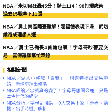
NBA／米切爾狂轟45分！騎士114：98打爆魔術
過去15戰拿下11勝
NBA／勇士禁區隱憂難解！霍福德表現下滑 武切
維奇成理想人選
NBA／勇士已備妥4首輪包裹！字母哥吵著要交
易 富保羅願幫忙牽線
相關新聞
NBA／湖人小將喊「賣我」！柯奈特提出交易申
請 新球季掉出輪換
NBA評論／忠誠真的變了！字母哥離開公鹿 只是
當今世代的縮影
NBA分析／字母哥攤牌！9大交易下家「籌碼、動
機、出手時機」解析