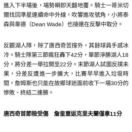
進入下半場後，場勢瞬即天翻地覆。騎士一哥米切
爾找回準星連續命中外線，吹響進攻號角，小將泰
森與韋德（Dean Wade）也接連在反擊中取分。
反觀湖人隊，除了唐西奇苦撐外，其餘球員手感冰
冷。騎士隊第三節瘋狂轟下42分，單節淨勝湖人18
分，將分差一舉拉開至22分。末節湖人試圖反撲未
果，分差反遭進一步擴大，比賽早早進入垃圾時
間，詹姆斯也只能在故鄉球迷面前收下一場30分的
慘敗、終結二連勝。
唐西奇首節險受傷 詹皇重返克里夫蘭僅拿11分