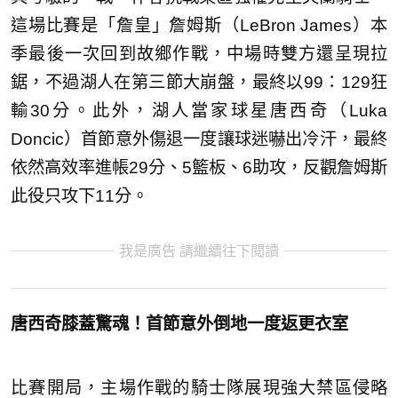
這場比賽是「詹皇」詹姆斯（LeBron James）本
季最後一次回到故鄉作戰，中場時雙方還呈現拉
鋸，不過湖人在第三節大崩盤，最終以99：129狂
輸30分。此外，湖人當家球星唐西奇（Luka
Doncic）首節意外傷退一度讓球迷嚇出冷汗，最終
依然高效率進帳29分、5籃板、6助攻，反觀詹姆斯
此役只攻下11分。
我是廣告 請繼續往下閱讀
唐西奇膝蓋驚魂！首節意外倒地一度返更衣室
比賽開局，主場作戰的騎士隊展現強大禁區侵略