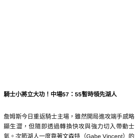
騎士小將立大功！中
場57：55暫時領先湖人
詹姆斯今日重返騎士主場，雖然開局進攻端手感略
顯生澀，但隨即透過轉換快攻與強力切入帶動士
氣。次節湖人一度靠著文森特（Gabe Vincent）的