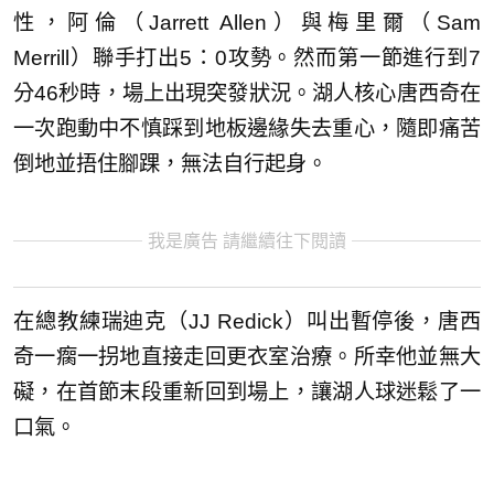
性，阿倫（Jarrett Allen）與梅里爾（Sam
Merrill）聯手打出5：0攻勢。然而第一節進行到7
分46秒時，場上出現突發狀況。湖人核心唐西奇在
一次跑動中不慎踩到地板邊緣失去重心，隨即痛苦
倒地並捂住腳踝，無法自行起身。
我是廣告 請繼續往下閱讀
在總教練瑞迪克（JJ Redick）叫出暫停後，唐西
奇一瘸一拐地直接走回更衣室治療。所幸他並無大
礙，在首節末段重新回到場上，讓湖人球迷鬆了一
口氣。