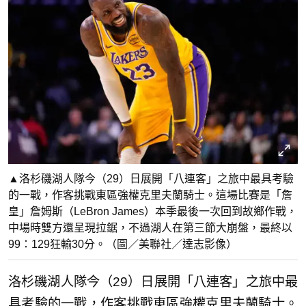
▲洛杉磯湖人隊今（29）日展開「八連客」之旅中最具考驗
的一戰，作客挑戰東區強權克里夫蘭騎士。這場比賽是「詹
皇」詹姆斯（LeBron James）本季最後一次回到故鄉作戰，
中場時雙方還呈現拉鋸，不過湖人在第三節大崩盤，最終以
99：129狂輸30分。（圖／美聯社／達志影像）
洛杉磯湖人隊今（29）日展開「八連客」之旅中最
具考驗的一戰，作客挑戰東區強權克里夫蘭騎士。