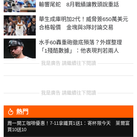
輸響尾蛇 8月戰績讓教頭說重話
華生成庫明加2代！威脅簽650萬美元
合格報價 金塊與3隊討論交易
水手60轟重砲徹底殞落？外媒整理
「1殘酷數據」：他表現判若兩人
我是廣告 請繼續往下閱讀
我是廣告 請繼續往下閱讀
熱門
周一開工咖啡優惠！7-11拿鐵買1送1：寄杯限今天 萊爾富
買10送10