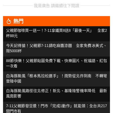
我是廣告 請繼續往下閱讀
熱門
父親節咖啡買一送一！7-11拿鐵買8送8「最後一天」 全家2
杯88元
今天記得搶！父親節7-11請吃麻醬涼麵 全家免費冰美式、
限5000杯
88節快樂！父親節貼圖免費下載、快樂圖片、祝福語、紅包
一次看
白海豚颱風「根本馬拉松選手」！雨勢從北炸到南 不轉彎
登陸中國
白海豚颱風路徑往北修正！新北、基隆陸警機率降低 最新
風雨影響
7-11父親節發豆漿！門市「完成1動作」就能領：全台共217
間門市有