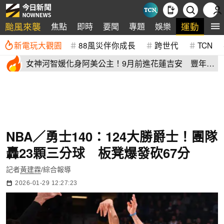
颱風來襲
運動
焦點
即時
要聞
專題
娛樂
全
新電玩大觀園
88風災伴你成長
跨世代
TCN
女神河智媛化身阿美公主！9月前進花蓮吉安 豐年節
尬原民大會舞
NBA／勇士140：124大勝爵士！團隊
轟23顆三分球 板凳爆發砍67分
記者
黃建霖
/綜合報導
2026-01-29 12:27:23