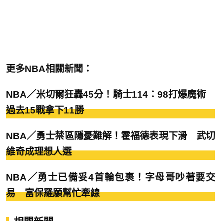
更多NBA相關新聞：
NBA／米切爾狂轟45分！騎士114：98打爆魔術
過去15戰拿下11勝
NBA／勇士禁區隱憂難解！霍福德表現下滑 武切
維奇成理想人選
NBA／勇士已備妥4首輪包裹！字母哥吵著要交
易 富保羅願幫忙牽線