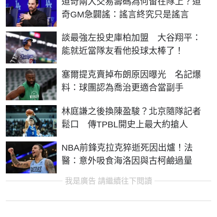
道奇兩大交易籌碼為何留在隊上？道
奇GM急闢謠：謠言終究只是謠言
談最強左投史庫柏加盟 大谷翔平：
能就近當隊友看他投球太棒了！
塞爾提克賣掉布朗原因曝光 名記爆
料：球團認為喬治更適合當副手
林庭謙之後換陳盈駿？北京隨隊記者
鬆口 傳TPBL開史上最大約搶人
NBA前鋒克拉克猝逝死因出爐！法
醫：意外吸食海洛因與古柯鹼過量
我是廣告 請繼續往下閱讀