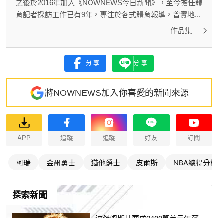
之後於2016年加入《NOWNEWS今日新聞》，至今擔任體
育記者採訪工作已有9年，專注於各式體育報導，曾實地...
作品集
分享
分享
將NOWNEWS加入你喜愛的新聞來源
APP
追蹤
追蹤
好友
訂閱
柯瑞
金州勇士
猶他爵士
皮爾斯
NBA總得分榜
探索新聞
波傑姆斯基要求2400萬美元年薪