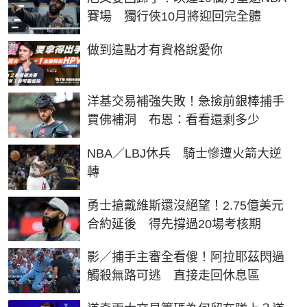
賽場 獨行俠10月將迎回完全體
PR
做到這點才有資格說愛你
洋基交易補強失敗！急撿前銀棒捕手
賈佛補洞 布恩：看看還剩多少
NBA／LBJ休兵 騎士慘遭火箭大逆
轉
勇士搶戴維斯還沒絕望！2.75億美元
合約延後 得先撐過20場考核期
影／捕手主審全看傻！阿拉耶茲閃過
觸殺無路可逃 直接走回休息區