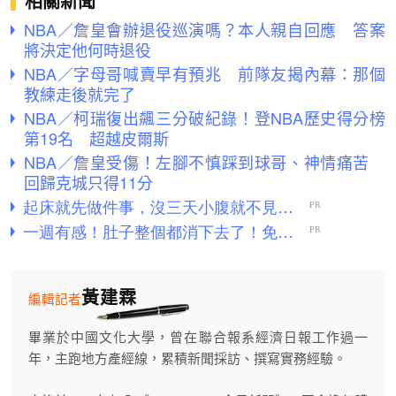
相關新聞
NBA／詹皇會辦退役巡演嗎？本人親自回應 答案
將決定他何時退役
NBA／字母哥喊賣早有預兆 前隊友揭內幕：那個
教練走後就完了
NBA／柯瑞復出飆三分破紀錄！登NBA歷史得分榜
第19名 超越皮爾斯
NBA／詹皇受傷！左腳不慎踩到球哥、神情痛苦
回歸克城只得11分
黃建霖
編輯記者
畢業於中國文化大學，曾在聯合報系經濟日報工作過一
年，主跑地方產經線，累積新聞採訪、撰寫實務經驗。