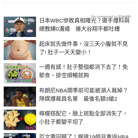
Recommended by
日本WBC慘敗真相曝光？選手爆料與
總教練0溝通 連大谷翔平都吐槽
PR
起床就先做件事，沒三天小腹就不見
了! 肚子一天天變小！
PR
一週有感！肚子整個都消下去了！免
節食，排空順暢就夠
布朗尼NBA開季前可能被湖人裁掉？
隊媒爆裁員名單 最後名額3搶2
PR
檸檬搭配它，臉上斑點全部消失了，
小肚子都變平坦了
厄文要回歸了！睽違19個月重返NBA