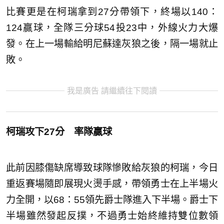
比賽更是在柯瑞拿到27分帶領下，終場以140：
124贏球，全隊三分球54投23中，外線火力大爆
發。在上一場輸給明尼蘇達灰狼之後，隔一場就止
敗。
我是廣告 請繼續往下閱讀
柯瑞攻下27分 率隊贏球
此前因膝傷缺席導致球隊慘敗給灰狼的柯瑞，今日
重返賽場隨即展現火燙手感，帶領勇士在上半場火
力全開，以68：55領先爵士隊進入下半場。爵士下
半場雖然發起反撲，不過勇士始終維持雙位數領