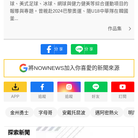
球、美式足球、冰球、網球與健力健美等綜合運動項目的
報導與專題。曾親赴2024巴黎奧運、隨U18中華隊在韓國
釜...
作品集
分享
分享
將NOWNEWS加入你喜愛的新聞來源
APP
追蹤
追蹤
好友
訂閱
金州勇士
字母哥
安戴托昆波
邁阿密熱火
明尼
探索新聞