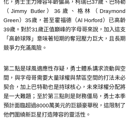
化，勇士主力陣容年齡偏高，柯瑞已37歲、巴特勒
（Jimmy Butler）36歲、格林（Draymond
Green）35歲，甚至霍福德（Al Horford）已高齡
39歲。對於31歲正值巔峰的字母哥來說，加入這支
「高齡球隊」意味著短期的奪冠壓力巨大，且長期
競爭力充滿風險。
第二點是球風適應性存疑，勇士體系講求流動與空
間，與字母哥需要大量球權與禁區空間的打法未必
契合，加上巴特勒也是持球核心，未來球權分配將
是一大難題；至於第三點則是財務僵局，勇士本季
預計面臨超過8000萬美元的巨額豪華稅，這限制了
他們圍繞新巨星打造陣容的靈活性。