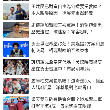
王建民已財富自由為何還要當教練？
本人親曝原因 徐展元肅然起敬
周儀翔加盟國王被罵翻！酒駕拒測黑
歷史遭挖 球迷怒：零容忍呢？
勇士爭冠希望渺茫！美媒提2方案和馬
刺交易 柯瑞與哈珀互換東家
班切羅成詹皇替代品！美媒曝魔術雙
星在勇士雷達中：布局明年2月
史庫柏交易包裹曝！道奇送3人、釀酒
人賭4新星 洋基最對老虎胃口
樂天雙洋砲有機會合體？道威聖二軍
打擊率破4成 曾豪駒看在眼裡