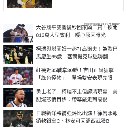
Recommended by
大谷翔平雙響後秒回家顧二寶！換開
813萬大型賓利 暖心原因曝光
柯瑞與塔圖姆一起打高爾夫！為歐巴
馬慶生65歲 塞爾提克球迷嗨翻
紅襪近35戰拿30勝！吉田正尚猛擊
「綠色怪物」 單場雙安表現亮眼
勇士老了！柯瑞不走但認清現實 美
記爆悲情目標：帶尊嚴走到最後
日職新洋將補強評比出爐！徐若熙報
銷軟銀拿C、林安可回溫西武獲B