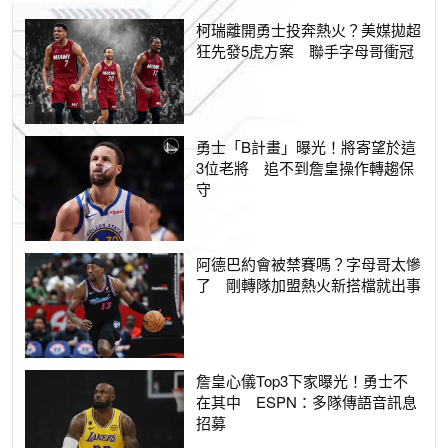
柯瑞離開勇士投奔熱火？美媒拋超
狂先發5虎方案 聯手字母哥衝冠
勇士「B計畫」曝光！將寄望於這
3位老將 追不到詹皇操作轉趨保
守
阿德巴約會被禁賽嗎？字母哥太慘
了 剛轉隊加盟熱火新搭檔就出事
詹皇心儀Top3下家曝光！勇士不
在其中 ESPN：多隊傳語音訊息
招募