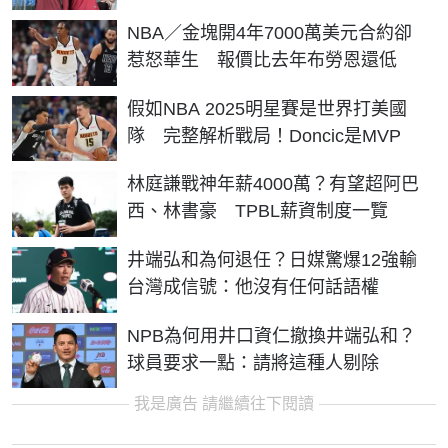
NBA／金塊開4年7000萬美元合約卻
惹怒華生 報價比去年布勞恩還低
假如NBA 2025明星賽是世界打美國
隊 完整解析戰局！Doncic是MVP
林庭謙戰神年薪4000萬？有望超阿巴
西、林書豪 TPBL薪資制度一覽
井端弘和為何退任？日媒驚爆12強輸
台灣成信號：他沒有任何話語權
NPB為何用井口資仁撤換井端弘和？
球員要求一點：請將這種人剔除
我是廣告 請繼續往下閱讀