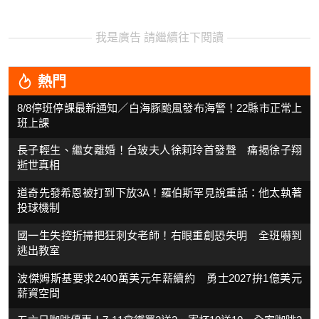
我是廣告 請繼續往下閱讀
熱門
8/8停班停課最新通知／白海豚颱風發布海警！22縣市正常上
班上課
長子輕生、繼女離婚！台玻夫人徐莉玲首發聲 痛揭徐子翔
逝世真相
道奇先發希恩被打到下放3A！羅伯斯罕見說重話：他太執著
投球機制
國一生失控折掃把狂刺女老師！右眼重創恐失明 全班嚇到
逃出教室
波傑姆斯基要求2400萬美元年薪續約 勇士2027拚1億美元
薪資空間