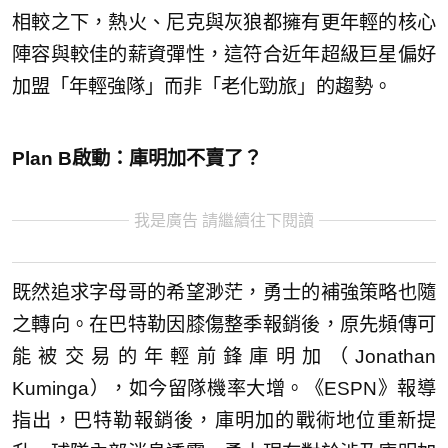
相較之下，熱火、尼克與灰狼都擁有更年輕的核心
陣容與較佳的薪資彈性，這符合近年超級巨星偏好
加盟「年輕強隊」而非「老化勁旅」的趨勢。
Plan B啟動：庫明加不賣了？
我是廣告 請繼續往下閱讀
既然追求字母哥的希望渺茫，勇士的補強策略也隨
之轉向。在巴特勒因膝傷整季報銷後，原先頻傳可
能被交易的年輕前鋒庫明加（Jonathan
Kuminga），如今留隊機率大增。《ESPN》報導
指出，巴特勒報銷後，庫明加的戰術地位重新提