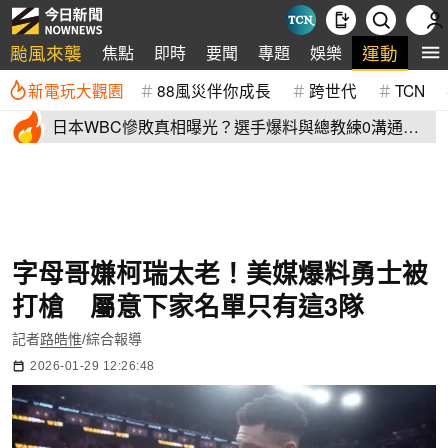
颱風來襲
運動
焦點
即時
要聞
專題
娛樂
全
新電玩大觀園
88風災伴你成長
跨世代
TCN
日本WBC慘敗真相曝光？選手爆料與總教練0溝通
連大谷翔平都吐槽
字母哥嫌柯瑞太老！美媒爆料勇士被
打槍 屬意下家名單只有這3隊
記者
路皓惟
/綜合報導
2026-01-29 12:26:48