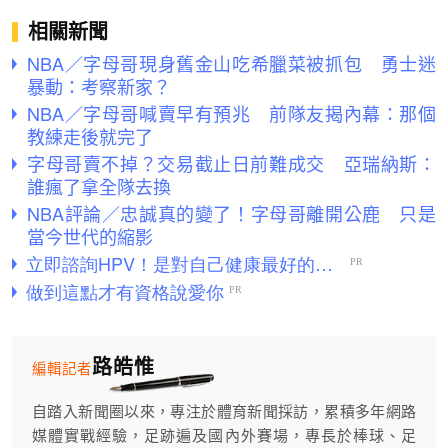
相關新聞
NBA／字母哥現身舊金山吃希臘菜被抓包 勇士迷
暴動：考察新家？
NBA／字母哥喊賣早有預兆 前隊友揭內幕：那個
教練走後就完了
字母哥賣不掉？交易截止日前難成交 亞瑞納斯：
誰瘋了拿全隊去換
NBA評論／忠誠真的變了！字母哥離開公鹿 只是
當今世代的縮影
路皓惟
編輯記者
自踏入新聞圈以來，專注於體育新聞採訪，累積多年網路
媒體實戰經驗，足跡遍及國內外賽場，專長於棒球、足