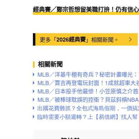
經典賽／鄭宗哲想留美職打拚！仍有信心
更多「
2026經典賽
」相關新聞。
相關新聞
MLB／洋基牛棚有奇兵？秘密計畫曝光
MLB／賈吉再登電玩封面！1成就超車
MLB／日本投手他最慘！小笠原慎之介
MLB／被棒球耽誤的控衛？貝茲斜槓NB