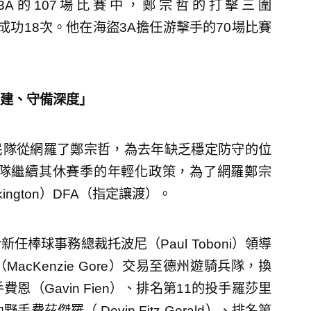
3A的107場比賽中，鄭宗哲的打擊三圍
壘嘗試中成功18次。他在海盜3A擔任游擊手的70場比賽
建、守備深度」
國民隊從網羅了鄭宗哲，為去年缺乏穩定防守的位
民隊繼續其休賽季的年輕化政策，為了網羅鄭宗
kington）DFA（指定讓渡）。
新任棒球事務總裁托波尼（Paul Toboni）領導
cKenzie Gore）交易至德州遊騎兵隊，換
（Gavin Fien）、排名第11的投手羅莎里
內野手費茲傑羅（ Devin Fitz-Gerald）、排名第