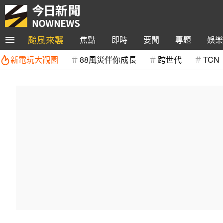
颱風來襲
焦點
即時
要聞
專題
娛樂
新電玩大觀園
88風災伴你成長
跨世代
TCN