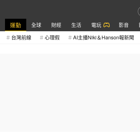
運動
全球
財經
生活
電玩
影音
台灣前線
心理假
AI主播Niki＆Hanson報新聞