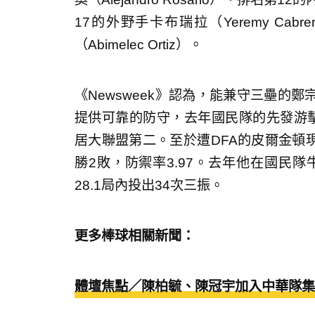
17的外野手卡布瑞拉（Yeremy Ca
（Abimelec Ortiz）。
《Newsweek》認為，能兼守三壘的
提供可靠的防守，去年國民隊的先發游擊手艾
居大聯盟第二。至於遭DFA的皮爾金頓現
勝2敗，防禦率3.97。去年他在國民隊牛
28.1局內投出34次三振。
更多棒球相關新聞：
體壇焦點／陳柏毓、陳冠宇加入中華隊集