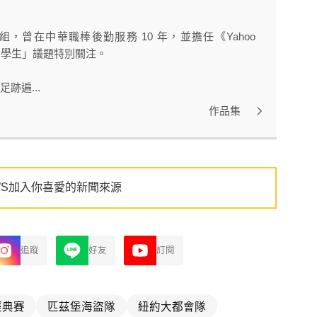
曾在中華職棒後勤服務 10 年，並擔任《Yahoo
球留學生」議題特別關注。
跡遍...
作品集
WS加入你喜愛的新聞來源
追蹤
好友
訂閱
經典賽
匹茲堡海盜隊
紐約大都會隊