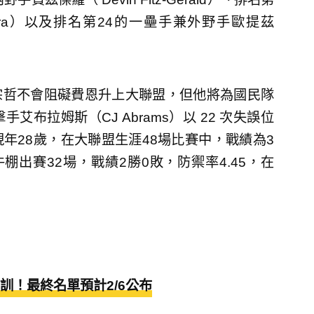
brera）以及排名第24的一壘手兼外野手歐提茲
鄭宗哲不會阻礙費恩升上大聯盟，但他將為國民隊
布拉姆斯（CJ Abrams）以 22 次失誤位
年28歲，在大聯盟生涯48場比賽中，戰績為3
棚出賽32場，戰績2勝0敗，防禦率4.45，在
訓！最終名單預計2/6公布