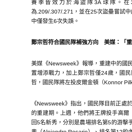
賽季皆效力於海盜隊3A球隊。在
為.209/.307/.271，並在25次盜
中僅發生6次失誤。
鄭宗哲符合國民隊補強方向 美媒：「重
美媒《Newsweek》報導，重建中的
置增添戰力，加上鄭宗哲僅24歲，國
哲，國民隊將左投皮爾金頓（Konnor Pil
《Newsweek》指出，國民隊目前正處於
的重建期。上週，他們將王牌投手高爾（Ma
回5名新秀，分別是農場排名第5的游擊手費恩
奧（Alejandro Rosario）、排名第12的