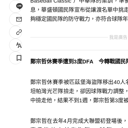
Baseball Classic ）中華隊
息，華盛頓國民隊宣布從讓渡名單中挑
夠穩定國民隊的防守戰力，亦符合球隊年
我是廣告
鄭宗哲休賽季遭到3度DFA 今轉戰國民
鄭宗哲休賽季被匹茲堡海盜隊移出40人
坦帕灣光芒隊撿走，卻因球隊戰力調整，
中撿走他，結果不到1週，鄭宗哲第3度
鄭宗哲在去年4月完成大聯盟初登場後，