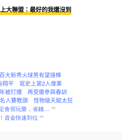
上大聯盟：最好的我還沒到
：百大新秀火球男有望接棒
大谷翔平 寫史上第2人偉業
首年被打爆 再受邀參與春訓
A名人賽教頭 怪物級天賦太狂