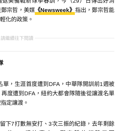
的集訓，準備返美備戰新球季春訓，今（29）日傳出好消
走鄭宗哲，美媒
《Newsweek》
指出，鄭宗哲能
輕化的政策。
 請繼續往下閱讀
隊
名單，生涯首度遭到DFA，中華隊開訓前1週被
再度遭到DFA，紐約大都會隊隨後從讓渡名單
被指定讓渡。
留下7打數無安打、3次三振的紀錄，去年剩餘