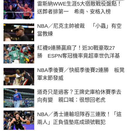
雷斯納WWE生涯5大宿敵戰役盤點！
送葬者排第一 希南、安格入榜
NBA／尼克主帥被裁 「小蟲」有空
當教練
紅襪9連勝贏麻了！近30戰豪取27
勝 ESPN奪冠機率竟超車世仇洋基
NBA季後賽／快艇季後賽2連勝 板凳
軍末節發威
道奇只是過客？王牌史庫柏休賽季去
向有變 親口喊：很想回老虎
NBA／勇士連輸坦隊吞三連敗！「這
兩人」正負值墊底成頭號戰犯