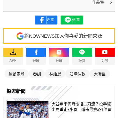
作品集
分享
分享
將NOWNEWS加入你喜愛的新聞來源
APP
追蹤
追蹤
好友
訂閱
運動家隊
春訓
林維恩
莊陳仲敖
大聯盟
探索新聞
大谷翔平何時恢復二刀流？投手復
出需重走3步驟 道奇最擔心1件事