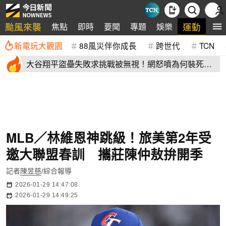
颱風來襲
運動
焦點
即時
要聞
專題
娛樂
全
新電玩大觀園
88風災伴你成長
跨世代
TCN
大谷翔平盜壘失敗求挑戰被無視！網怒噴為何裝死？
道奇教頭揭秘了
MLB／林維恩神跳級！旅美第2年受
邀大聯盟春訓 攜莊陳仲敖拚開季
記者
陳昱慈
/綜合報導
2026-01-29 14:47:08
2026-01-29 14:49:25