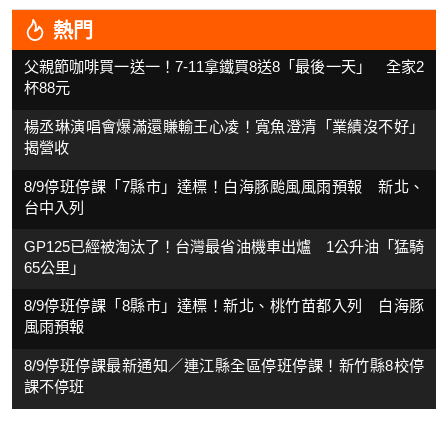
熱門
父親節咖啡買一送一！7-11拿鐵買8送8「最後一天」 全家2
杯88元
楊丞琳演唱會爆滿還賺輸王心凌！寬魚澄清「業績沒不好」
揭營收
8/9停班停課「7縣市」達標！白海豚颱風風雨預報 新北、
台中入列
GP125已經被淘汰了！台灣最省油機車出爐 1公升油「猛騎
65公里」
8/9停班停課「8縣市」達標！新北、桃竹苗都入列 白海豚
風雨預報
8/9停班停課最新通知／連江縣全區停班停課！新竹縣8校停
課不停班