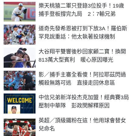
樂天桃猿二軍只登錄3位投手！19歲
捕手登板撐完九局 2：7輸兄弟
道奇先發希恩被打到下放3A！羅伯斯
罕見說重話：他太執著投球機制
大谷翔平雙響後秒回家顧二寶！換開
813萬大型賓利 暖心原因曝光
影／捕手主審全看傻！阿拉耶茲閃過
觸殺無路可逃 直接走回休息區
中信兄弟新洋投杰克加盟！經典賽3局
壓制中華隊 彭政閔解釋原因
英超／頂級鐵粉在這！他用球會替女
兒命名