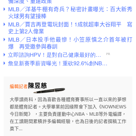
備深度、重建政策
MLB／洋基牛棚有奇兵？秘密計畫曝光：百大新秀
火球男有望接棒
MLB／賈吉再登電玩封面！1成就超車大谷翔平 寫
史上第2人偉業
MLB／日本投手他最慘！小笠原慎之介首年被打
爆 再受邀參與春訓
陳昱慈
編輯記者
大學讀商科，因為喜歡各種體育賽事所以一直以來的夢想
都是體育記者。大學畢業前因緣際會下加入《NOWNEWS
今日新聞》 ，主要負責運動中心NBA、MLB等外電編譯，
在工讀期間累積許多編輯經驗，也為日後的記者撰稿工作
奠下...