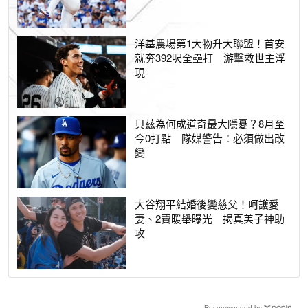
洋基農場第1大物升大聯盟！首安
就夯392呎全壘打 游擊救世主浮
現
貝茲為何成道奇最大隱憂？8月至
今0打點 隊媒警告：必須做出改
變
大谷翔平結婚後變慈父！呵護愛
妻、2寶暖舉曝光 揭真美子神助
攻
Recommended by