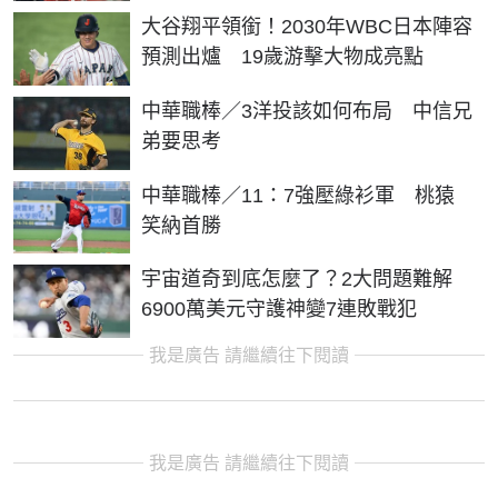
大谷翔平領銜！2030年WBC日本陣容
預測出爐 19歲游擊大物成亮點
中華職棒／3洋投該如何布局 中信兄
弟要思考
中華職棒／11：7強壓綠衫軍 桃猿
笑納首勝
宇宙道奇到底怎麼了？2大問題難解
6900萬美元守護神變7連敗戰犯
我是廣告 請繼續往下閱讀
我是廣告 請繼續往下閱讀