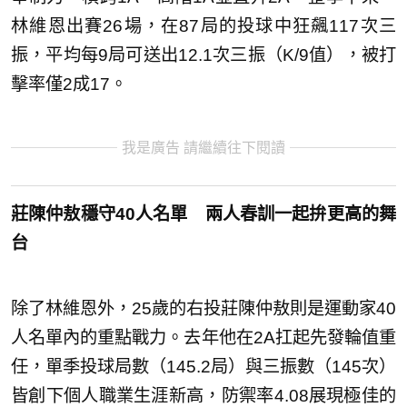
林維恩出賽26場，在87局的投球中狂飆117次三
振，平均每9局可送出12.1次三振（K/9值），被打
擊率僅2成17。
我是廣告 請繼續往下閱讀
莊陳仲敖穩守40人名單 兩人春訓一起拚更高的舞
台
除了林維恩外，25歲的右投莊陳仲敖則是運動家40
人名單內的重點戰力。去年他在2A扛起先發輪值重
任，單季投球局數（145.2局）與三振數（145次）
皆創下個人職業生涯新高，防禦率4.08展現極佳的