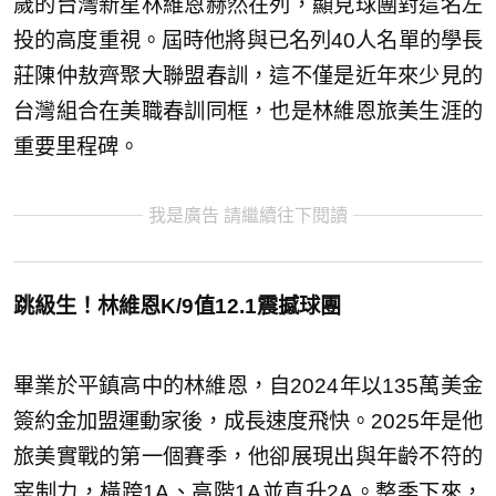
歲的台灣新星林維恩赫然在列，顯見球團對這名左
投的高度重視。屆時他將與已名列40人名單的學長
莊陳仲敖齊聚大聯盟春訓，這不僅是近年來少見的
台灣組合在美職春訓同框，也是林維恩旅美生涯的
重要里程碑。
我是廣告 請繼續往下閱讀
跳級生！林維恩K/9值12.1震撼球團
畢業於平鎮高中的林維恩，自2024年以135萬美金
簽約金加盟運動家後，成長速度飛快。2025年是他
旅美實戰的第一個賽季，他卻展現出與年齡不符的
宰制力，橫跨1A、高階1A並直升2A。整季下來，