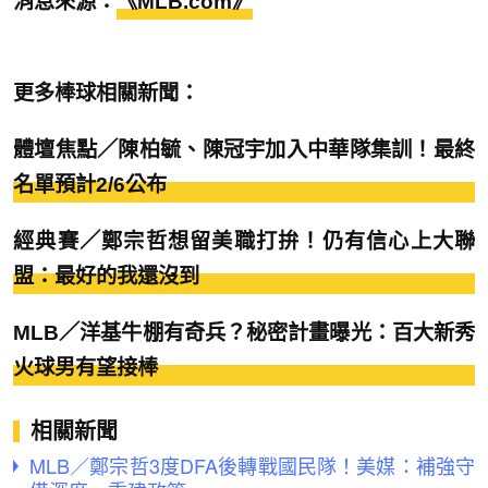
消息來源：
《MLB.com》
更多棒球相關新聞：
體壇焦點／陳柏毓、陳冠宇加入中華隊集訓！最終
名單預計2/6公布
經典賽／鄭宗哲想留美職打拚！仍有信心上大聯
盟：最好的我還沒到
MLB／洋基牛棚有奇兵？秘密計畫曝光：百大新秀
火球男有望接棒
相關新聞
MLB／鄭宗哲3度DFA後轉戰國民隊！美媒：補強守