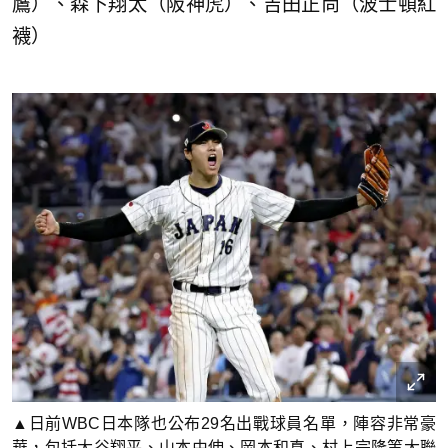
鷹）、森下翔太（阪神虎）、吉田正尚（波士頓紅
襪）
▲日前WBC日本隊也公布29名出戰球員名單，陣容非常豪
華，包括大谷翔平、山本由伸、岡本和真、村上宗隆等大聯