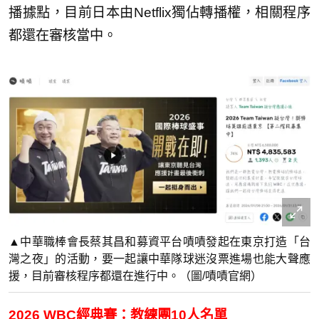
播據點，目前日本由Netflix獨佔轉播權，相關程序
都還在審核當中。
▲中華職棒會長蔡其昌和募資平台嘖嘖發起在東京打造「台
灣之夜」的活動，要一起讓中華隊球迷沒票進場也能大聲應
援，目前審核程序都還在進行中。（圖/嘖嘖官網）
2026 WBC經典賽：教練團10人名單