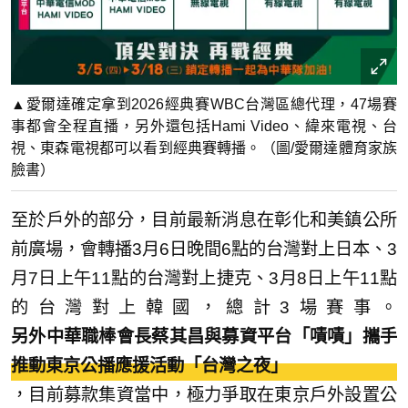
▲愛爾達確定拿到2026經典賽WBC台灣區總代理，47場賽
事都會全程直播，另外還包括Hami Video、緯來電視、台
視、東森電視都可以看到經典賽轉播。（圖/愛爾達體育家族
臉書）
至於戶外的部分，目前最新消息在彰化和美鎮公所
前廣場，會轉播3月6日晚間6點的台灣對上日本、3
月7日上午11點的台灣對上捷克、3月8日上午11點
的台灣對上韓國，總計3場賽事。
另外中華職棒會長蔡其昌與募資平台「嘖嘖」攜手
推動東京公播應援活動「台灣之夜」
，目前募款集資當中，極力爭取在東京戶外設置公