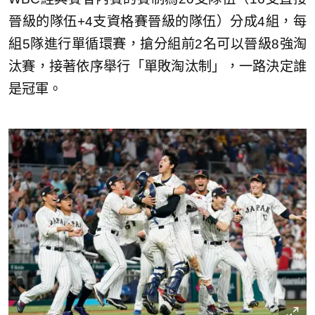
晉級的隊伍+4支資格賽晉級的隊伍）分成4組，每
組5隊進行單循環賽，搶分組前2名可以晉級8強淘
汰賽，接著依序舉行「單敗淘汰制」，一路決定誰
是冠軍。