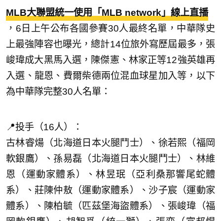
MLB大聯盟統一使用「MLB network」線上直播
，6日上午公布各國參賽30人最終名單，中華隊史
上最強陣容也曝光，總計14位旅外寫歷屆最多，張
峻瑋成大黑馬入選，陳傑憲、林家正等12強英雄再
入選、龍恩、費爾柴德兩位混血球星加入等，以下
為中華隊完整30人名單：
📍投手（16人）：
古林睿煬（北海道日本火腿鬥士）、徐若熙（福岡
軟銀鷹）、孫易磊（北海道日本火腿鬥士）、林維
恩（運動家體系）、林昱珉（亞利桑那響尾蛇體
系）、莊陳仲敖（運動家體系）、沙子宸（運動家
體系）、陳柏毓（匹茲堡海盜體系）、張峻瑋（福