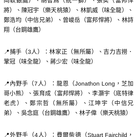
岡軟銀鷹）、胡智爲（統一獅）、張奕（富邦悍
將）、陳冠宇（樂天桃猿）、林凱威（味全龍）、
鄭浩均（中信兄弟）、曾峻岳（富邦悍將）、林詩
翔（台鋼雄鷹）
📍捕手（3人）：林家正（無所屬）、吉力吉撈．
鞏冠（味全龍）、蔣少宏（味全龍）
📍內野手（7人）：龍恩（Jonathon Long，芝加
哥小熊）、張育成（富邦悍將）、李灝宇（底特律
老虎）、鄭宗哲（無所屬）、江坤宇（中信兄
弟）、吳念庭（台鋼雄鷹）、林子偉（樂天桃猿）
📍外野手（4人）：費爾柴德（Stuart Fairchild，