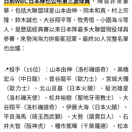
日前WBC日本隊也公布第三波球員
，陣容非常豪
華，包括大聯盟球星山本由伸、岡本和真、村上宗
隆、鈴木誠也、大谷翔平等、牧秀悟、小園海斗等
人，是歷屆經典賽以來日本隊最多大聯盟現役球員
參賽，來勢洶洶力拚衛冕冠軍。最終30人完整名單
也出爐：
📍投手（15位）：山本由伸（洛杉磯道奇）、高橋
宏斗（中日龍）、曾谷龍平（歐力士）、宮城大彌
（歐力士）、北山亘基（日本火腿）、菊池雄星
（洛杉磯天使）、松井裕樹（聖地牙哥教士）、大
谷翔平（洛杉磯道奇）、伊藤大海（日本火腿）、
平良海馬（琦玉西武獅）、大勢（讀賣巨人）、石
井大智（阪神虎）、種市篤暉（千葉羅德）、松本