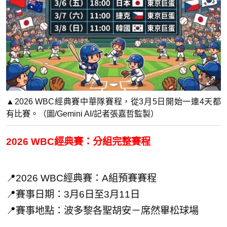
▲2026 WBC經典賽中華隊賽程，從3月5日開始一連4天都
有比賽。（圖/Gemini AI/記者張嘉哲監製）
2026 WBC經典賽：分組完整賽程
📍2026 WBC經典賽：A組預賽賽程
📍賽事日期：3月6日至3月11日
📍賽事地點：波多黎各聖胡安－席然畢松球場