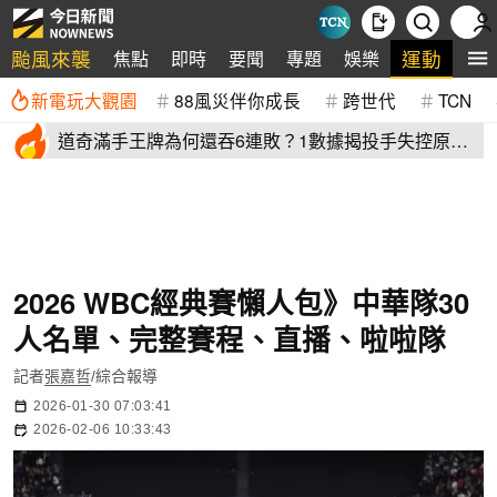
颱風來襲
運動
焦點
即時
要聞
專題
娛樂
全
新電玩大觀園
88風災伴你成長
跨世代
TCN
道奇滿手王牌為何還吞6連敗？1數據揭投手失控原
因 史奈爾成救兵
2026 WBC經典賽懶人包》中華隊30
人名單、完整賽程、直播、啦啦隊
記者
張嘉哲
/綜合報導
2026-01-30 07:03:41
2026-02-06 10:33:43