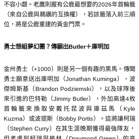
不容小覷。老鷹則握有公鹿最想要的2026年首輪籤
（來自公鹿與鵜鶘的互換權），若該籤落入前三順
位，將是公鹿重建的黃金門票。
勇士想組夢幻團？傳願出Butler＋庫明加
金州勇士（+1000）則是另一個有趣的黑馬。傳聞
勇士願意送出庫明加（Jonathan Kuminga）、波
傑姆斯基（Brandon Podziemski），以及球隊後
來引進的巴特勒（Jimmy Butler），外加高達4枚
首輪籤來換取安戴托昆波與庫茲馬（Kyle
Kuzma）或波提斯（Bobby Portis）。這將讓柯瑞
（Stephen Curry）在其生涯晚期獲得最強隊友，
但考慮到柯瑞與格林（Draymond Green）的高