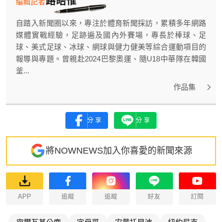
路皓惟
編輯記者
自踏入新聞圈以來，專注於體育新聞採訪，累積多年網路
媒體實戰經驗，足跡遍及國內外賽場，專長於棒球、足
球、美式足球、冰球、網球與健力健美等綜合運動項目的
報導與專題。曾親赴2024巴黎奧運、隨U18中華隊在韓國
釜...
作品集
分享
分享
將NOWNEWS加入你喜愛的新聞來源
APP
追蹤
追蹤
好友
訂閱
密爾瓦基公鹿
字母哥
安戴托昆波
紐約尼克