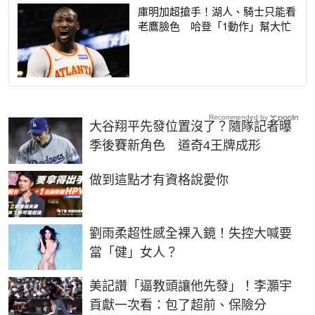
庫明加超搶手！湖人、騎士只能看
老鷹臉色 哈登「1動作」幫大忙
Recommended by
大谷翔平先發位置沒了？隨隊記者曝
季後賽新角色 道奇4王牌成形
PR
做到這點才有資格說愛你
劉雨柔超性感全裸入鏡！失控大喊要
當「健」女人？
美記讚「逼教頭讓他先發」！李灝宇
貢獻一次看：包了超前、保險分