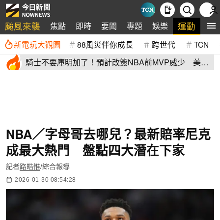
颱風來襲
運動
焦點
即時
要聞
專題
娛樂
全
新電玩大觀園
88風災伴你成長
跨世代
TCN
騎士不要庫明加了！預計改簽NBA前MVP威少 美
媒：湖人也已經攤牌
NBA／字母哥去哪兒？最新賠率尼克
成最大熱門 盤點四大潛在下家
記者
路皓惟
/綜合報導
2026-01-30 08:54:28