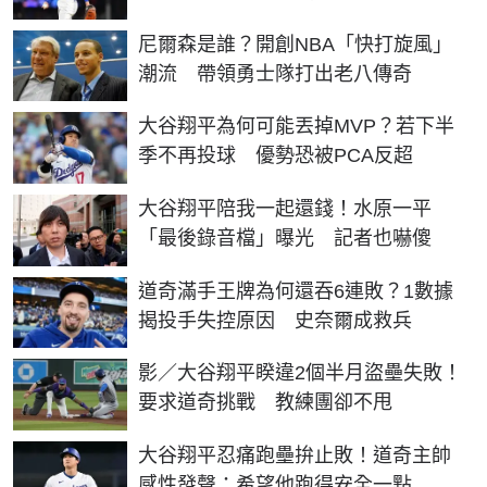
尼爾森是誰？開創NBA「快打旋風」
潮流 帶領勇士隊打出老八傳奇
大谷翔平為何可能丟掉MVP？若下半
季不再投球 優勢恐被PCA反超
大谷翔平陪我一起還錢！水原一平
「最後錄音檔」曝光 記者也嚇傻
道奇滿手王牌為何還吞6連敗？1數據
揭投手失控原因 史奈爾成救兵
影／大谷翔平睽違2個半月盜壘失敗！
要求道奇挑戰 教練團卻不甩
大谷翔平忍痛跑壘拚止敗！道奇主帥
感性發聲：希望他跑得安全一點