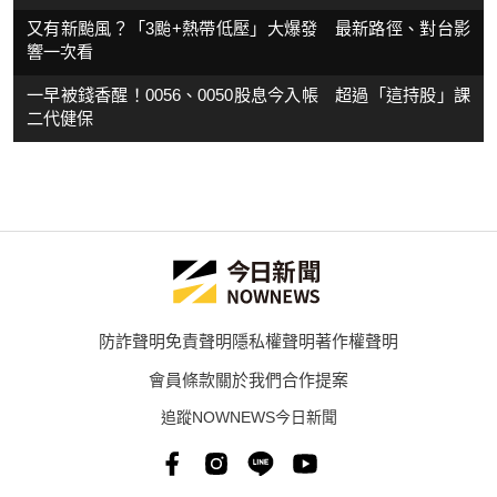
又有新颱風？「3颱+熱帶低壓」大爆發 最新路徑、對台影
響一次看
一早被錢香醒！0056、0050股息今入帳 超過「這持股」課
二代健保
防詐聲明
免責聲明
隱私權聲明
著作權聲明
會員條款
關於我們
合作提案
追蹤NOWNEWS今日新聞