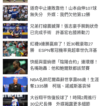
道奇中止連敗靠他！山本由伸107球
無失分 外媒：我們欠他第12勝
兄弟打線震撼彈！張志豪手腕鉤狀骨
已完成手術 許基宏右膝將動刀
紅襪9連勝贏麻了！近30戰豪取27
勝 ESPN奪冠機率竟超車世仇洋基
快艇與雷納德「陰陽合約」連環爆！
名嘴砲轟：他和鮑爾默都該禁賽
NBA名帥尼爾森辭世享壽86歲！生涯
奪1335勝 柯瑞、諾威斯基哀悼
大谷翔平恢復投球了！時隔2周進行
30公尺長傳 外媒揭露更多細節