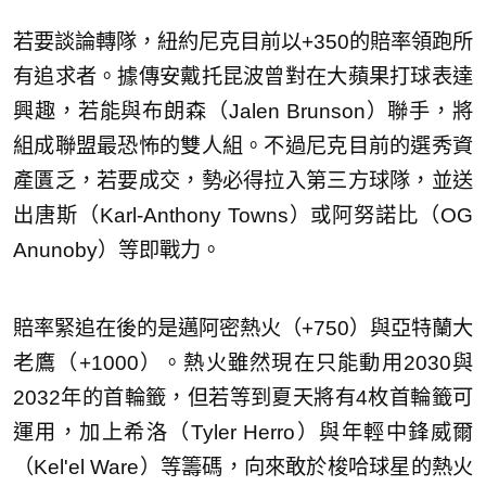
若要談論轉隊，紐約尼克目前以+350的賠率領跑所
有追求者。據傳安戴托昆波曾對在大蘋果打球表達
興趣，若能與布朗森（Jalen Brunson）聯手，將
組成聯盟最恐怖的雙人組。不過尼克目前的選秀資
產匱乏，若要成交，勢必得拉入第三方球隊，並送
出唐斯（Karl-Anthony Towns）或阿努諾比（OG
Anunoby）等即戰力。
賠率緊追在後的是邁阿密熱火（+750）與亞特蘭大
老鷹（+1000）。熱火雖然現在只能動用2030與
2032年的首輪籤，但若等到夏天將有4枚首輪籤可
運用，加上希洛（Tyler Herro）與年輕中鋒威爾
（Kel'el Ware）等籌碼，向來敢於梭哈球星的熱火