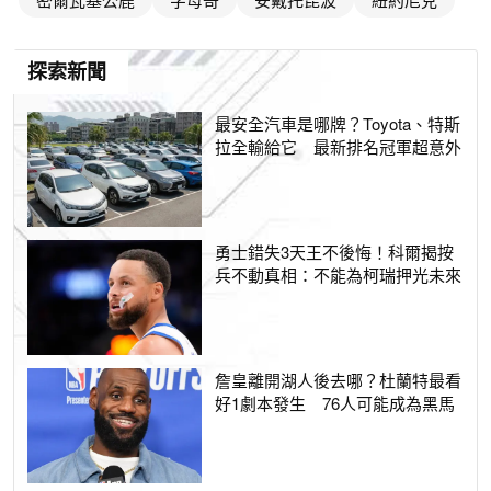
探索新聞
最安全汽車是哪牌？Toyota、特斯
拉全輸給它 最新排名冠軍超意外
勇士錯失3天王不後悔！科爾揭按
兵不動真相：不能為柯瑞押光未來
詹皇離開湖人後去哪？杜蘭特最看
好1劇本發生 76人可能成為黑馬