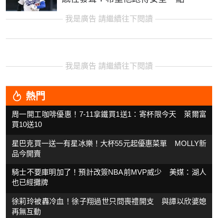
我是廣告 請繼續往下閱讀
我是廣告 請繼續往下閱讀
熱門
周一開工咖啡優惠！7-11拿鐵買1送1：寄杯限今天 萊爾富
買10送10
星巴克買一送一有星冰樂！大杯55元起優惠菜單 MOLLY新
品今開賣
騎士不要庫明加了！預計改簽NBA前MVP威少 美媒：湖人
也已經攤牌
徐莉玲被轟冷血！徐子翔過世只問喪禮開支 與譚以欣婆媳
再無互動