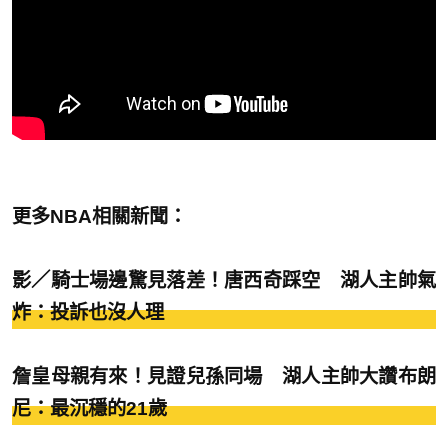
更多NBA相關新聞：
影／騎士場邊驚見落差！唐西奇踩空 湖人主帥氣
炸：投訴也沒人理
詹皇母親有來！見證兒孫同場 湖人主帥大讚布朗
尼：最沉穩的21歲