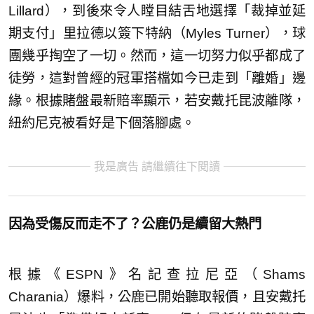
Lillard），到後來令人瞠目結舌地選擇「裁掉並延
期支付」里拉德以簽下特納（Myles Turner），球
團幾乎掏空了一切。然而，這一切努力似乎都成了
徒勞，這對曾經的冠軍搭檔如今已走到「離婚」邊
緣。根據賭盤最新賠率顯示，若安戴托昆波離隊，
紐約尼克被看好是下個落腳處。
我是廣告 請繼續往下閱讀
因為受傷反而走不了？公鹿仍是續留大熱門
根據《ESPN》名記查拉尼亞（Shams
Charania）爆料，公鹿已開始聽取報價，且安戴托