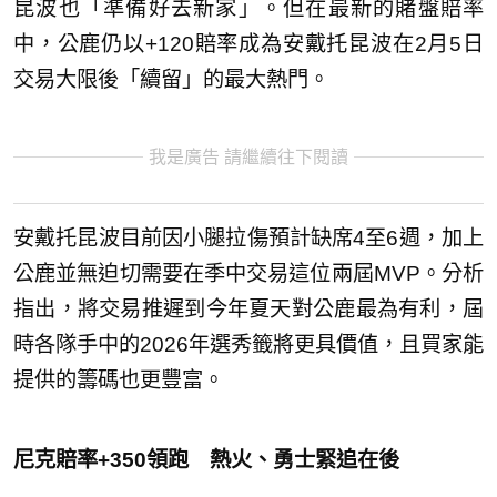
昆波也「準備好去新家」。但在最新的賭盤賠率
中，公鹿仍以+120賠率成為安戴托昆波在2月5日
交易大限後「續留」的最大熱門。
我是廣告 請繼續往下閱讀
安戴托昆波目前因小腿拉傷預計缺席4至6週，加上
公鹿並無迫切需要在季中交易這位兩屆MVP。分析
指出，將交易推遲到今年夏天對公鹿最為有利，屆
時各隊手中的2026年選秀籤將更具價值，且買家能
提供的籌碼也更豐富。
尼克賠率+350領跑 熱火、勇士緊追在後