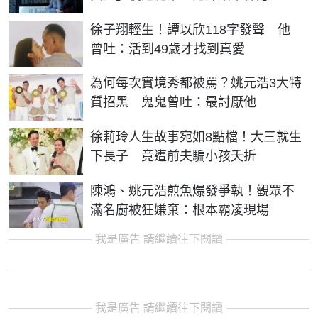
徐子翔輕生！譚以欣118字發聲 他
曾吐：活到49歲才找到真愛
為何每次實境秀都被罵？姚元浩3大特
質招黑 鬼鬼曾吐：最討厭他
徐莉玲人生故事宛如8點檔！大三就生
下長子 竟遭前夫騙小孩夭折
陳鴻、姚元浩煎魚爆發爭執！觀眾不
滿名廚被狂嫌棄：根本霸凌現場
我是廣告 請繼續往下閱讀
我是廣告 請繼續往下閱讀