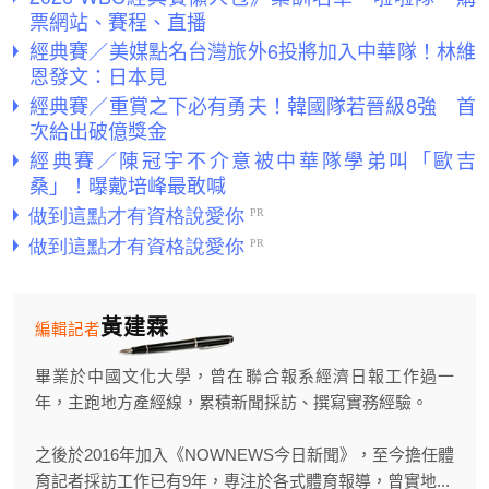
票網站、賽程、直播
經典賽／美媒點名台灣旅外6投將加入中華隊！林維
恩發文：日本見
經典賽／重賞之下必有勇夫！韓國隊若晉級8強 首
次給出破億獎金
經典賽／陳冠宇不介意被中華隊學弟叫「歐吉
桑」！曝戴培峰最敢喊
黃建霖
編輯記者
畢業於中國文化大學，曾在聯合報系經濟日報工作過一
年，主跑地方產經線，累積新聞採訪、撰寫實務經驗。
之後於2016年加入《NOWNEWS今日新聞》，至今擔任體
育記者採訪工作已有9年，專注於各式體育報導，曾實地...