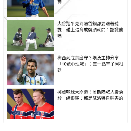
神
大谷翔平見到陽岱鋼都要跪著聽
課 碰上張育成劈頭就問：認識他
嗎
梅西到底怎麼守？埃及主帥分享
「10號心理戰」：差一點宰了阿根
廷
挪威輸球大崩潰！奧斯陸45人掛急
診 網狠酸：都是瑟洛特自幹害的