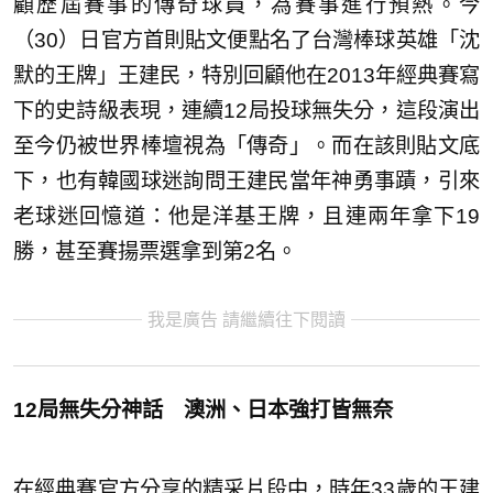
顧歷屆賽事的傳奇球員，為賽事進行預熱。今
（30）日官方首則貼文便點名了台灣棒球英雄「沈
默的王牌」王建民，特別回顧他在2013年經典賽寫
下的史詩級表現，連續12局投球無失分，這段演出
至今仍被世界棒壇視為「傳奇」。而在該則貼文底
下，也有韓國球迷詢問王建民當年神勇事蹟，引來
老球迷回憶道：他是洋基王牌，且連兩年拿下19
勝，甚至賽揚票選拿到第2名。
我是廣告 請繼續往下閱讀
12局無失分神話 澳洲、日本強打皆無奈
在經典賽官方分享的精采片段中，時年33歲的王建