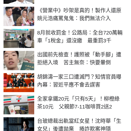
《營業中》吵架是真的！製作人還原
姚元浩痛罵鬼鬼：我們無法介入
8月就收罰金！公路局：全台720萬輛
車「1稅金」還沒繳 最重罰3千
出國前先檢查！護照被「動手腳」遭
拒絕入境 苦主無奈：快要暈倒
胡錦濤一家三口遭滅門？知情官員曝
內幕：習近平應不會去謀害
全家拿鐵20元「只有5天」！柳橙綠
茶10元 父親節7-11咖啡買2送2
台玻總裁出軌當紅女星！沈時華「生
女兒」後遭拋棄 捲詐欺案神隱