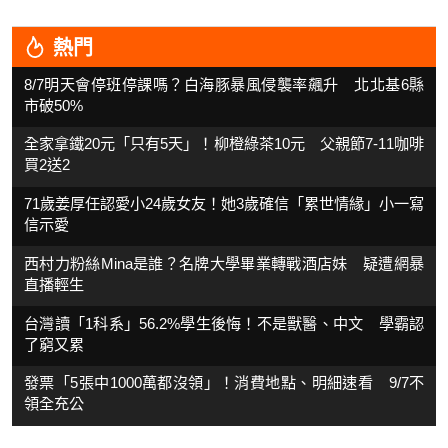
熱門
8/7明天會停班停課嗎？白海豚暴風侵襲率飆升 北北基6縣
市破50%
全家拿鐵20元「只有5天」！柳橙綠茶10元 父親節7-11咖啡
買2送2
71歲姜厚任認愛小24歲女友！她3歲確信「累世情緣」小一寫
信示愛
西村力粉絲Mina是誰？名牌大學畢業轉戰酒店妹 疑遭網暴
直播輕生
台灣讀「1科系」56.2%學生後悔！不是獸醫、中文 學霸認
了窮又累
發票「5張中1000萬都沒領」！消費地點、明細速看 9/7不
領全充公