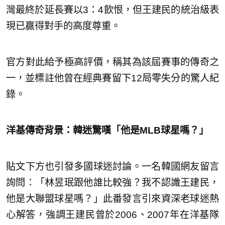
灣最終於延長賽以3：4飲恨，但王建民的統治級表
現已贏得對手的高度尊重。
官方對此給予極高評價，稱其為該屆賽事的傳奇之
一，並標註他曾在經典賽留下12局零失分的驚人紀
錄。
洋基傳奇背景：韓迷驚嘆「他是MLB球星嗎？」
貼文下方也引發多國球迷討論。一名韓國網友留言
詢問：「林昱珉跟他誰比較強？我不認識王建民，
他是大聯盟球星嗎？」此番發言引來資深老球迷熱
心解答，強調王建民曾於2006、2007年在洋基隊