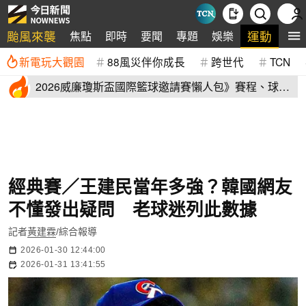
颱風來襲
運動
焦點
即時
要聞
專題
娛樂
全
新電玩大觀園
88風災伴你成長
跨世代
TCN
2026威廉瓊斯盃國際籃球邀請賽懶人包》賽程、球員
名單、售票資訊
經典賽／王建民當年多強？韓國網友
不懂發出疑問 老球迷列此數據
記者
黃建霖
/綜合報導
2026-01-30 12:44:00
2026-01-31 13:41:55