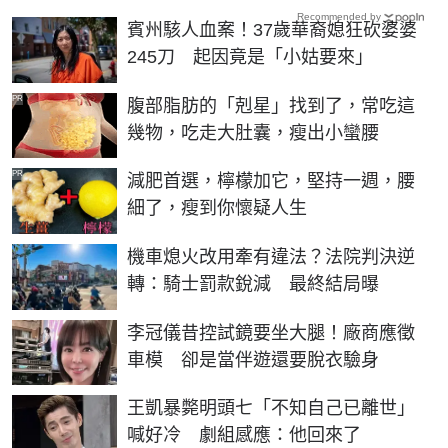
Recommended by
賓州駭人血案！37歲華裔媳狂砍婆婆
245刀 起因竟是「小姑要來」
PR
腹部脂肪的「剋星」找到了，常吃這
幾物，吃走大肚囊，瘦出小蠻腰
PR
減肥首選，檸檬加它，堅持一週，腰
細了，瘦到你懷疑人生
機車熄火改用牽有違法？法院判決逆
轉：騎士罰款銳減 最終結局曝
李冠儀昔控試鏡要坐大腿！廠商應徵
車模 卻是當伴遊還要脫衣驗身
王凱暴斃明頭七「不知自己已離世」
喊好冷 劇組感應：他回來了