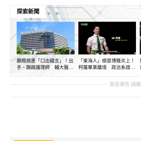
探索新聞
癲癇病患「口出穢言」！出
「東海人」槓苗博雅炎上！
手、踹踢護理師 輔大醫院
柯羅畢業離境 政治系證實
提告
涉多件性平案
我是廣告 請