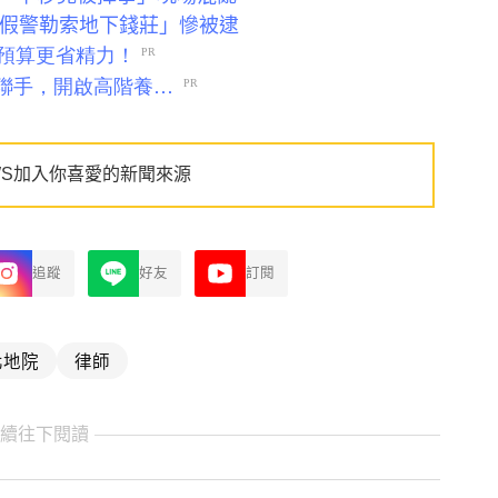
扮假警勒索地下錢莊」慘被逮
WS加入你喜愛的新聞來源
追蹤
好友
訂閱
北地院
律師
繼續往下閱讀