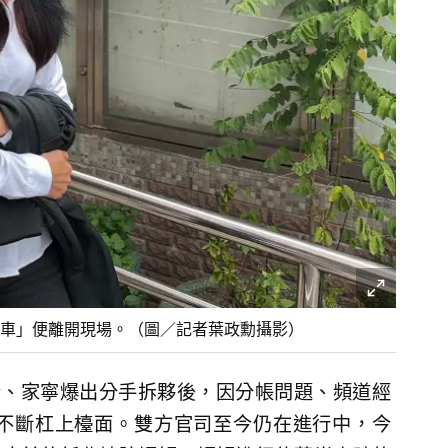
有車」便離開現場。（圖／記者葉政勳攝影）
ndy、家寧爆出分手拆夥後，因分帳問題、頻道經
不斷杠上檯面。雙方官司至今仍在進行中，今