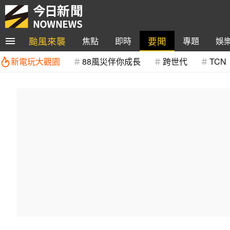
颱風來襲
要聞
焦點
即時
專題
娛
新電玩大觀園
88風災伴你成長
跨世代
TCN