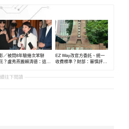
影／被問8年驗幾次苯駢
EZ Way改官方委託、統一
芘？盧秀燕搬賴清德：這段
收費標準？財部：審慎評估
時間我們好辛苦
3個月內提報告
繼續往下閱讀