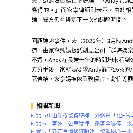
失，還無法繼續往下處理，「Andy老
應得的。」而家寧律師則表示，由於相
論，雙方仍有排定下一次的調解時間。
回顧這起事件，去（2025年）3月時A
道，由家寧媽媽提議創立公司「群海娛樂」
不過，Andy在長達十年的時間均未看
方分手後，家寧媽要求Andy簽下25%
署偵結，家寧媽被依業務侵占、背信等罪
相關新聞
北市中山深夜驚傳墜樓！外送員「12F
北市「客運、公車猛撞」乘客全嚇傻：太
囂張！新莊男酒後狂咆哮 警消關心一半