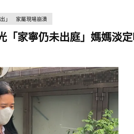
浮出」 家屬現場崩潰
曝光「家寧仍未出庭」媽媽淡定