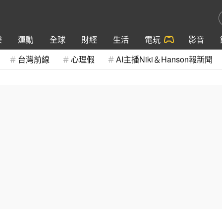
樂
運動
全球
財經
生活
電玩
影音
台灣前線
心理假
AI主播Niki＆Hanson報新聞