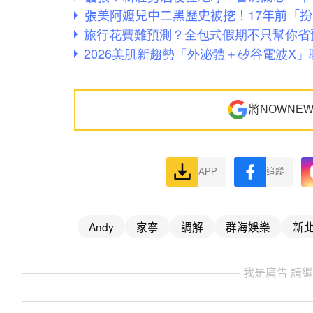
張美阿嬤兒中二黑歷史被挖！17年前「
將NOWNE
APP
追蹤
Andy
家寧
調解
群海娛樂
新
我是廣告 請