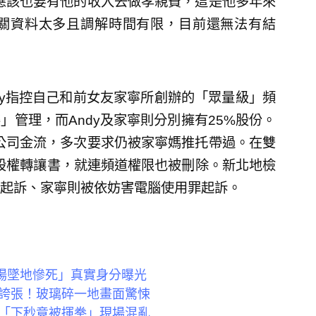
師應該也要有他的收入去做孝親費，這是他多年來
關資料太多且調解時間有限，目前還無法有結
ndy指控自己和前女友家寧所創辦的「眾量級」頻
管理，而Andy及家寧則分別擁有25%股份。
到公司金流，多次要求仍被家寧媽推托帶過。在雙
的股權轉讓書，就連頻道權限也被刪除。新北地檢
起訴、家寧則被依妨害電腦使用罪起訴。
當場墜地慘死」真實身分曝光
誇張！玻璃碎一地畫面驚悚
「下秒竟被揮拳」現場混亂