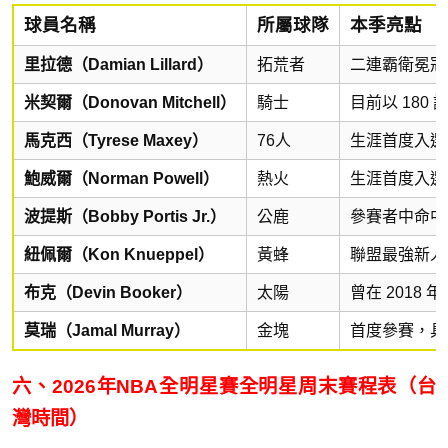
球員名稱
所屬球隊
本季亮點
里拉德（Damian Lillard）
拓荒者
二連霸衛冕冠軍
米契爾（Donovan Mitchell）
騎士
目前以 180
馬克西（Tyrese Maxey）
76人
生涯首度入選
鮑威爾（Norman Powell）
熱火
生涯首度入選
波提斯（Bobby Portis Jr.）
公鹿
參賽者中命中率
紐佩爾（Kon Knueppel）
黃蜂
聯盟最強新人
布克（Devin Booker）
太陽
曾在 2018
莫瑞（Jamal Murray）
金塊
首度參賽，具
六、2026年NBA全明星賽全明星周末賽程表（台
灣時間）