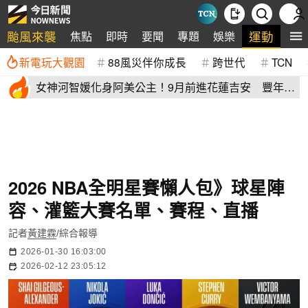
颱風來襲
運動
焦點
即時
要聞
專題
娛樂
全
新電玩大觀園
88風災伴你成長
跨世代
TCN
女神河智媛化身阿美公主！9月前進花蓮吉安 豐年節
尬原民大會舞
2026 NBA全明星賽懶人包》球星陣
容、灌籃大賽名單、賽程、直播
記者
黃建霖
/綜合報導
2026-01-30 16:03:00
2026-02-12 23:05:12