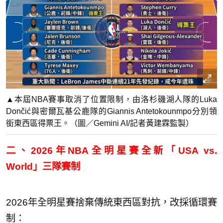
▲本屆NBA賽事取消了位置限制，由洛杉磯湖人隊的Luka
Dončić與密爾瓦基公鹿隊的Giannis Antetokounmpo分別領
銜東西區得票王。（圖／Gemini AI/記者黃建霖監製）
二、2026年NBA全明星賽全新「USA vs.
World」三隊賽制
2026年全明星賽捨棄傳統東西區對抗，改採循環賽
制：