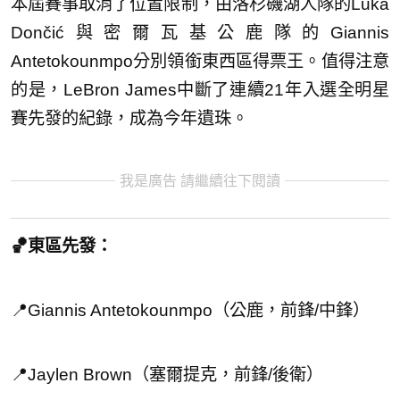
本屆賽事取消了位置限制，由洛杉磯湖人隊的Luka
Dončić與密爾瓦基公鹿隊的Giannis
Antetokounmpo分別領銜東西區得票王。值得注意
的是，LeBron James中斷了連續21年入選全明星
賽先發的紀錄，成為今年遺珠。
我是廣告 請繼續往下閱讀
🏀東區先發：
📍Giannis Antetokounmpo（公鹿，前鋒/中鋒）
📍Jaylen Brown（塞爾提克，前鋒/後衛）