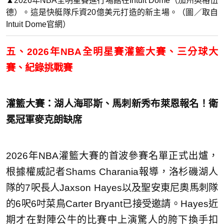
▲2026年NBA全明星賽進行場館在Intuit Dome（加州英格伍
德）。這是快艇隊斥資20億美元打造的新主場。（圖／取自
Intuit Dome官網）
五、2026年NBA全明星賽灌籃大賽、三分球大
賽、紀錄挑戰賽
灌籃大賽：湖人海耶斯、馬刺新秀布萊恩報名！衛
冕冠軍麥克朗缺席
2026年NBA灌籃大賽的首波參賽名單正式出爐，
根據權威記者Shams Charania報導，洛杉磯湖人
隊的7呎長人Jaxson Hayes以及聖安東尼奧馬刺隊
的6呎6吋菜鳥Carter Bryant已接受邀請。Hayes近
期才在對陣公牛的比賽中上演驚人的胯下換手扣