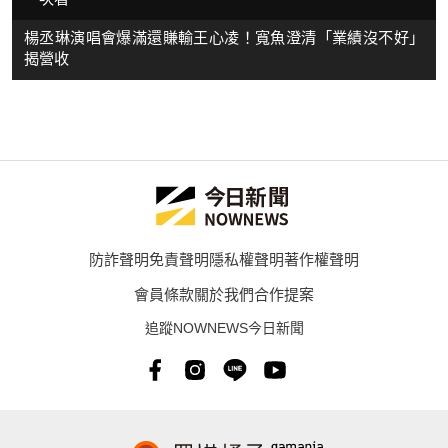
楊丞琳演唱會爆滿還賺輸王心凌！寬魚澄清「業績沒不好」
揭營收
防詐聲明
免責聲明
隱私權聲明
著作權聲明
會員條款
關於我們
合作提案
追蹤NOWNEWS今日新聞