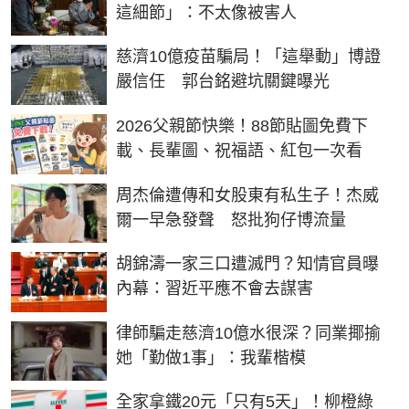
這細節」：不太像被害人
慈濟10億疫苗騙局！「這舉動」博證
嚴信任 郭台銘避坑關鍵曝光
2026父親節快樂！88節貼圖免費下
載、長輩圖、祝福語、紅包一次看
周杰倫遭傳和女股東有私生子！杰威
爾一早急發聲 怒批狗仔博流量
胡錦濤一家三口遭滅門？知情官員曝
內幕：習近平應不會去謀害
律師騙走慈濟10億水很深？同業揶揄
她「勤做1事」：我輩楷模
全家拿鐵20元「只有5天」！柳橙綠