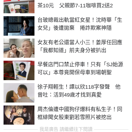
茶10元 父親節7-11咖啡買2送2
台玻總裁出軌當紅女星！沈時華「生
女兒」後遭拋棄 捲詐欺案神隱
女友有老公還當人小三！姜厚任回應
「我都知道」前夫身分被扒出
早餐店門口禁止停車！只有「SJ始源
可以」本尊竟開保母車到場朝聖
徐子翔輕生！譚以欣118字發聲 他
曾吐：活到49歲才找到真愛
周杰倫遭中國狗仔爆料有私生子！同
框緋聞女股東劉若雪照片被挖出
我是廣告 請繼續往下閱讀