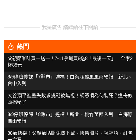
我是廣告 請繼續往下閱讀
熱門
父親節咖啡買一送一！7-11拿鐵買8送8「最後一天」 全家2
杯88元
8/9停班停課「7縣市」達標！白海豚颱風風雨預報 新北、
台中入列
大谷翔平盜壘失敗求挑戰被無視！網怒噴為何裝死？道奇教
頭揭秘了
8/9停班停課「8縣市」達標！新北、桃竹苗都入列 白海豚
風雨預報
88節快樂！父親節貼圖免費下載、快樂圖片、祝福語、紅包
一次看