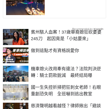
Recommended by
賓州駭人血案！37歲華裔媳狂砍婆婆
245刀 起因竟是「小姑要來」
PR
做到這點才有資格說愛你
機車熄火改用牽有違法？法院判決逆
轉：騎士罰款銳減 最終結局曝
國一生失控折掃把狂刺女老師！右眼
重創恐失明 全班嚇到逃出教室
慈濟聲明越看越怪？律師揪出「避談