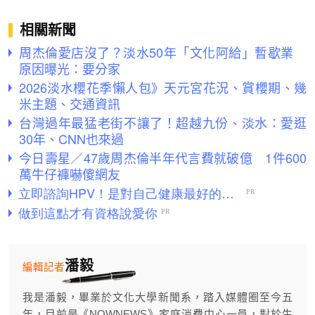
相關新聞
周杰倫愛店沒了？淡水50年「文化阿給」暫歇業
原因曝光：要分家
2026淡水櫻花季懶人包》天元宮花況、賞櫻期、幾
米主題、交通資訊
台灣過年最猛老街不讓了！超越九份、淡水：愛逛
30年、CNN也來過
今日壽星／47歲周杰倫半年代言費就破億 1件600
萬牛仔褲嚇傻網友
潘毅
編輯記者
我是潘毅，畢業於文化大學新聞系，踏入媒體圈至今五
年，目前是《NOWNEWS》家庭消費中心一員，對於生