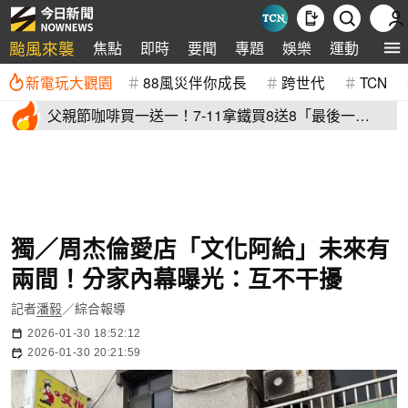
颱風來襲
焦點
即時
要聞
專題
娛樂
運動
全球
新電玩大觀園
88風災伴你成長
跨世代
TCN
父親節咖啡買一送一！7-11拿鐵買8送8「最後一
天」 全家2杯88元
獨／周杰倫愛店「文化阿給」未來有
兩間！分家內幕曝光：互不干擾
記者
潘毅
／綜合報導
2026-01-30 18:52:12
2026-01-30 20:21:59