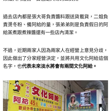
過去店內都是張大哥負責醬料跟送貨載貨，二姐負
責燙冬粉、備阿給的量，張弟弟則是負責假日的阿
給蒸煮跟煮辣醬還有一些店內清潔。
不過，近期兩家人因為兩家人在經營上意見分歧，
因此做出了分家經營決定，並將共用文化阿給這個
名字，也
代表未來淡水將會有兩間文化阿給。