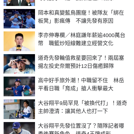
岡本和真變藍鳥團寵！被隊友「綁在
板凳」影瘋傳 不讓先發有原因
李亦伸專欄／林庭謙年薪逾4000萬台
幣 職籃炒短線難建立經營文化
道奇先發輪值救星要回來了！兩屆塞
揚左投史奈爾預計12日傷癒歸隊
高中好手旅外潮！中職留不住 林岳
平看日職「育成」搶人衝擊最大
大谷翔平9局罕見「被換代打」！道奇
主帥澄清：讓其他人也打一下
大谷翔平先發位置沒了？隨隊記者曝
季後賽新角色 道奇4王牌成形