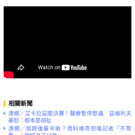
相關新聞
澳網／艾卡拉茲闖決賽！醫療暫停惹議 茲維列夫
暴怒：根本是胡扯
澳網／追趕後輩辛納？喬科維奇怒嗆記者「不尊
重」：我統治了15年