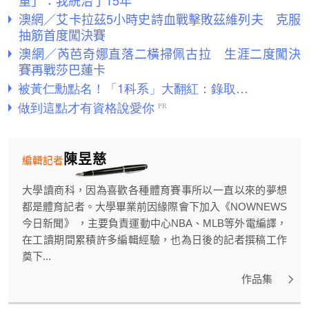
澳網／艾卡拉茲5小時史詩血戰擊敗茲維列夫 克服
抽筋首度闖決賽
澳網／芮芭奇娜直落二橫掃佩古拉 生涯二度闖決
賽再戰莎巴蓮卡
陳昱慈
編輯記者
大學讀商科，因為喜歡各種體育賽事所以一直以來的夢想
都是體育記者。大學畢業前因緣際會下加入《NOWNEWS
今日新聞》 ，主要負責運動中心NBA、MLB等外電編譯，
在工讀期間累積許多編輯經驗，也為日後的記者撰稿工作
奠下...
作品集