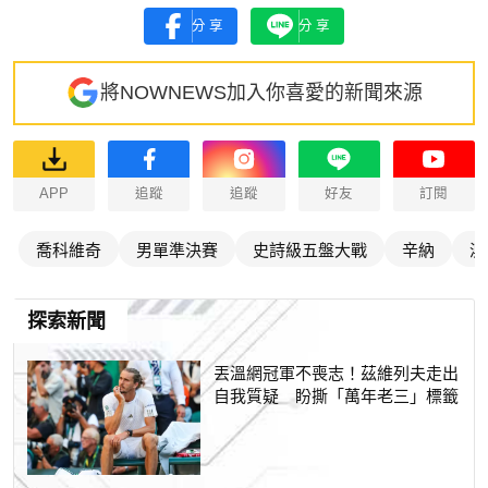
分享
分享
將NOWNEWS加入你喜愛的新聞來源
APP
追蹤
追蹤
好友
訂閱
喬科維奇
男單準決賽
史詩級五盤大戰
辛納
澳
探索新聞
丟溫網冠軍不喪志！茲維列夫走出
自我質疑 盼撕「萬年老三」標籤