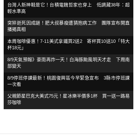
台灣人新神鞋是它！台積電魏哲家也穿上 低調藏38年：超
輕水準高
突猝逝死因成謎！肥大叔暴瘦遭猜抱病工作 團隊宣布開直
播揭真相
本周咖啡優惠！7-11美式拿鐵買2送2 寄杯買10送10「特大
杯18元」
8/9天氣預報》豪雨再炸一天！白海豚颱風明天才走 下周南
部變天
8/9停班停課最新！桃園復興區今早緊急宣布 3縣市停班課
一次看
父親節星巴克大美式75元！星冰樂半價多1杯 買一送一路易
莎咖啡