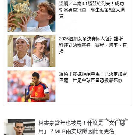
溫網／辛納3:1勝茲維列夫！成功
衛冕男單冠軍 奪生涯第5座大滿
貫
2026溫網女單決賽懶人包》諾斯
科娃對決穆霍娃 賽程、賠率、直
播
羅德里震撼拒絕皇馬！已決定加盟
巴薩 世足金球巨星恐投靠死敵
Recommended by
林書豪當年也被罵！什麼是「文化挪
用」？MLB兩支球隊因此而更名