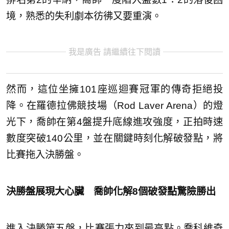
境，熟悉的失利劇本彷彿又要重演。
我是廣告 請繼續往下閱讀
然而，這位坐擁101座巡迴賽冠軍的傳奇拒絕投
降。在羅德拉佛競技場（Rod Laver Arena）的燈
光下，喬帥在第4盤提升底線進攻強度，正拍時速
數度突破140公里，並在關鍵時刻化解破發點，將
比賽拖入決勝盤。
決勝盤展現大心臟 喬帥化解8個破發點驚險勝出
進入決勝第五盤，比賽張力來到最高點。喬科維奇