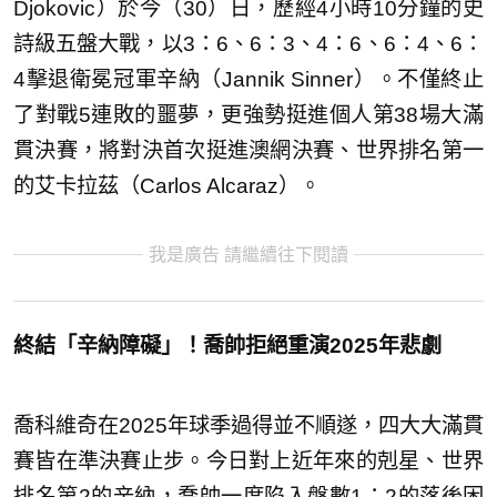
Djokovic）於今（30）日，歷經4小時10分鐘的史
詩級五盤大戰，以3：6、6：3、4：6、6：4、6：
4擊退衛冕冠軍辛納（Jannik Sinner）。不僅終止
了對戰5連敗的噩夢，更強勢挺進個人第38場大滿
貫決賽，將對決首次挺進澳網決賽、世界排名第一
的艾卡拉茲（Carlos Alcaraz）。
我是廣告 請繼續往下閱讀
終結「辛納障礙」！喬帥拒絕重演2025年悲劇
喬科維奇在2025年球季過得並不順遂，四大大滿貫
賽皆在準決賽止步。今日對上近年來的剋星、世界
排名第2的辛納，喬帥一度陷入盤數1：2的落後困