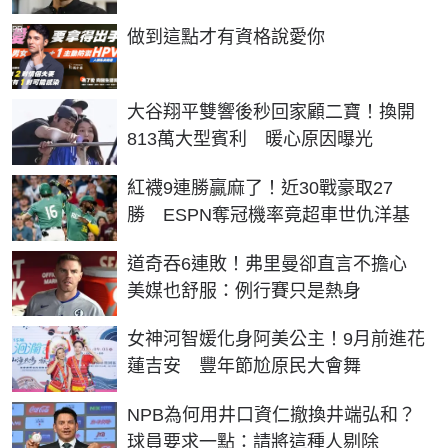
PR
做到這點才有資格說愛你
大谷翔平雙響後秒回家顧二寶！換開
813萬大型賓利 暖心原因曝光
紅襪9連勝贏麻了！近30戰豪取27
勝 ESPN奪冠機率竟超車世仇洋基
道奇吞6連敗！弗里曼卻直言不擔心
美媒也舒服：例行賽只是熱身
女神河智媛化身阿美公主！9月前進花
蓮吉安 豐年節尬原民大會舞
NPB為何用井口資仁撤換井端弘和？
球員要求一點：請將這種人剔除