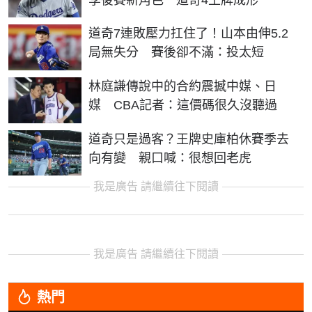
道奇7連敗壓力扛住了！山本由伸5.2
局無失分 賽後卻不滿：投太短
林庭謙傳說中的合約震撼中媒、日
媒 CBA記者：這價碼很久沒聽過
道奇只是過客？王牌史庫柏休賽季去
向有變 親口喊：很想回老虎
我是廣告 請繼續往下閱讀
我是廣告 請繼續往下閱讀
熱門