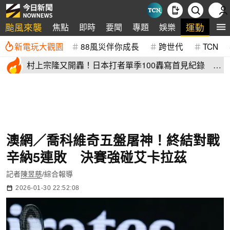
颱風來襲
運動
焦點
即時
要聞
專題
娛樂
全
新電玩大觀園
88風災伴你成長
跨世代
TCN
村上宗隆又開轟！日本打者單季100轟寫首見紀錄 這
2人加入差太多
澳網／喬科維奇五盤屠神！終結對戰
辛納5連敗 決賽強碰艾卡拉茲
記者
陳昱慈
/綜合報導
2026-01-30 22:52:08