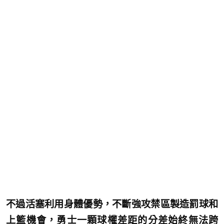
不過活塞利用身體優勢，不斷強攻禁區製造罰球和
上籃機會，勇士一顆球權差距的分差始終無法跨