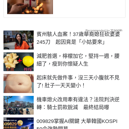
Recommended by
賓州駭人血案！37歲華裔媳狂砍婆婆
245刀 起因竟是「小姑要來」
PR
減肥首選，檸檬加它，堅持一週，腰
細了，瘦到你懷疑人生
PR
起床就先做件事，沒三天小腹就不見
了! 肚子一天天變小！
機車熄火改用牽有違法？法院判決逆
轉：騎士罰款銳減 最終結局曝
PR
009829掌握AI關鍵 大華韓國KOSPI