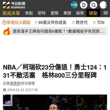
颱風來襲
運動
焦點
即時
要聞
專題
娛樂
全
新電玩大觀園
88風災伴你成長
跨世代
TCN
道奇滿手王牌為何還吞6連敗？1數據揭投手失控原
因 史奈爾成救兵
NBA／柯瑞砍23分傷退！勇士124：1
31不敵活塞 格林800三分里程碑
記者
黃建霖
/綜合報導
2026-01-31 13:57:45