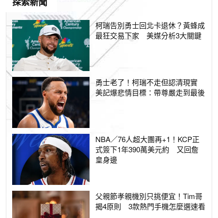
探索新聞
柯瑞告別勇士回北卡退休？黃蜂成
最狂交易下家 美媒分析3大關鍵
勇士老了！柯瑞不走但認清現實
美記爆悲情目標：帶尊嚴走到最後
NBA／76人超大團再+1！KCP正
式簽下1年390萬美元約 又回詹
皇身邊
父親節孝親機別只挑便宜！Tim哥
揭4原則 3款熱門手機怎麼選速看