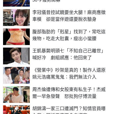
50今強勢開募
李冠儀昔控試鏡要坐大腿！廠商應徵
車模 卻是當伴遊還要脫衣驗身
PR
腹部脂肪的「剋星」找到了，常吃這
幾物，吃走大肚囊，瘦出小蠻腰
王凱暴斃明頭七「不知自己已離世」
喊好冷 劇組感應：他回來了
《營業中》吵架是真的！製作人還原
姚元浩痛罵鬼鬼：我們無法介入
周杰倫遭傳和女股東有私生子！杰威
爾一早急發聲 怒批狗仔博流量
胡錦濤一家三口遭滅門？知情官員曝