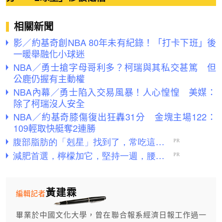
相關新聞
影／約基奇創NBA 80年未有紀錄！「打卡下班」後
一暖舉融化小球迷
NBA／勇士搶字母哥利多？柯瑞與其私交甚篤 但
公鹿仍握有主動權
NBA內幕／勇士陷入交易風暴！人心惶惶 美媒：
除了柯瑞沒人安全
NBA／約基奇膝傷復出狂轟31分 金塊主場122：
109輕取快艇奪2連勝
黃建霖
編輯記者
畢業於中國文化大學，曾在聯合報系經濟日報工作過一