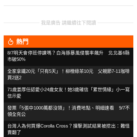
我是廣告 請繼續往下閱讀
熱門
8/7明天會停班停課嗎？白海豚暴風侵襲率飆升 北北基6縣
市破50%
全家拿鐵20元「只有5天」！柳橙綠茶10元 父親節7-11咖啡
買2送2
71歲姜厚任認愛小24歲女友！她3歲確信「累世情緣」小一寫
信示愛
發票「5張中1000萬都沒領」！消費地點、明細速看 9/7不
領全充公
台灣人為何買爆Corolla Cross？撞擊測試結果被挖出：難怪
賣翻了