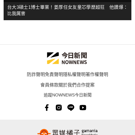
台大3碩士1博士畢業！姜厚任女友童芯學歷超狂 他讚爆：
比我厲害
防詐聲明
免責聲明
隱私權聲明
著作權聲明
會員條款
關於我們
合作提案
追蹤NOWNEWS今日新聞