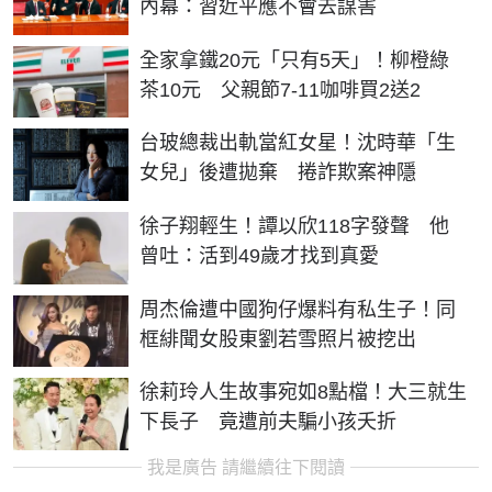
內幕：習近平應不會去謀害
全家拿鐵20元「只有5天」！柳橙綠
茶10元 父親節7-11咖啡買2送2
台玻總裁出軌當紅女星！沈時華「生
女兒」後遭拋棄 捲詐欺案神隱
徐子翔輕生！譚以欣118字發聲 他
曾吐：活到49歲才找到真愛
周杰倫遭中國狗仔爆料有私生子！同
框緋聞女股東劉若雪照片被挖出
徐莉玲人生故事宛如8點檔！大三就生
下長子 竟遭前夫騙小孩夭折
我是廣告 請繼續往下閱讀