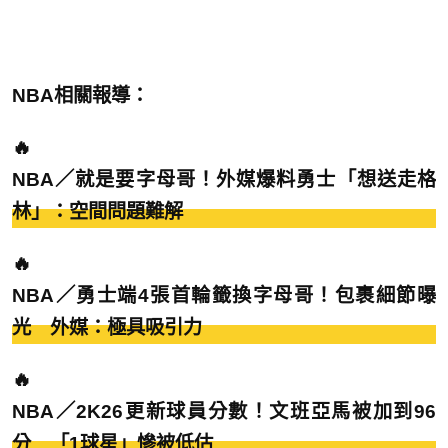
NBA相關報導：
🔥
NBA／就是要字母哥！外媒爆料勇士「想送走格
林」：空間問題難解
🔥
NBA／勇士端4張首輪籤換字母哥！包裹細節曝
光 外媒：極具吸引力
🔥
NBA／2K26更新球員分數！文班亞馬被加到96
分 「1球星」慘被低估