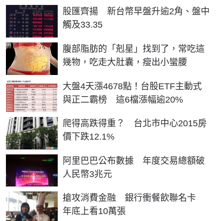
股匯齊揚 新台幣早盤升逾2角、盤中
觸及33.35
PR
腹部脂肪的「剋星」找到了，常吃這
幾物，吃走大肚囊，瘦出小蠻腰
大盤4天漲4678點！台股ETF主動式
與正二霸榜 這6檔漲幅逾20%
爬得高跌得重？ 台北市中心2015房
價下跌12.1%
阿里巴巴公布數據 年度交易總額破
人民幣3兆元
搶攻消費金融 銀行衝餐飲聯名卡
年底上看10萬張