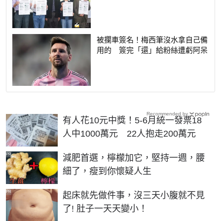
被攔車簽名！梅西筆沒水拿自己備
用的 簽完「還」給粉絲遭虧阿呆
Recommended by
有人花10元中獎！5-6月統一發票18
人中1000萬元 22人抱走200萬元
PR
減肥首選，檸檬加它，堅持一週，腰
細了，瘦到你懷疑人生
PR
起床就先做件事，沒三天小腹就不見
了! 肚子一天天變小！