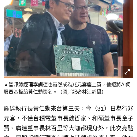
▲智邦總經理李訓德也赫然成為兆元宴座上賓，他還將AI伺
服器基板給黃仁勳簽名。（圖╱記者林汪靜攝）
輝達執行長黃仁勳來台第三天，今（31）日舉行兆
元宴，不僅台積電董事長魏哲家、和碩董事長童子
賢、廣達董事長林百里等大咖都現身外，此次亮點