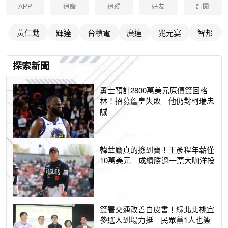
APP
追蹤
追蹤
好友
訂閱
黃仁勳
輝達
台積電
廣達
兆元宴
智邦
探索新聞
勇士預計2800萬美元原價簽回格
林！招募詹皇失敗 他仍對柯瑞忠
誠
韓華鷹真的撿到寶！王彥程年薪僅
10萬美元 成績勝過一票大咖洋投
簽署交通改善白皮書！綠北北桃宜
參選人到場力挺 民眾黨1人也簽