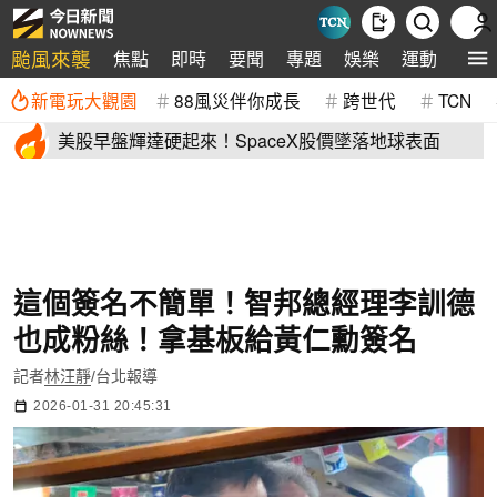
颱風來襲
焦點
即時
要聞
專題
娛樂
運動
全球
新電玩大觀園
88風災伴你成長
跨世代
TCN
美股早盤輝達硬起來！SpaceX股價墜落地球表面
這個簽名不簡單！智邦總經理李訓德
也成粉絲！拿基板給黃仁勳簽名
記者
林汪靜
/台北報導
2026-01-31 20:45:31