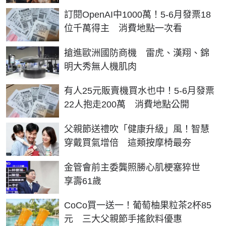
訂閱OpenAI中1000萬！5-6月發票18
位千萬得主 消費地點一次看
搶進歐洲國防商機 雷虎、漢翔、錦
明大秀無人機肌肉
有人25元販賣機買水也中！5-6月發票
22人抱走200萬 消費地點公開
父親節送禮吹「健康升級」風！智慧
穿戴買氣增倍 這類按摩椅最夯
金管會前主委龔照勝心肌梗塞猝世
享壽61歲
CoCo買一送一！葡萄柚果粒茶2杯85
元 三大父親節手搖飲料優惠