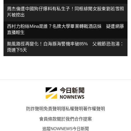
周杰倫遭中國狗仔爆料有私生子！同框緋聞女股東劉若雪照
片被挖出
西村力粉絲Mina是誰？名牌大學畢業轉戰酒店妹 疑遭網暴
直播輕生
颱風路徑再變化！白海豚海警機率破85% 父親節恐泡湯：
雨連下5天
防詐聲明
免責聲明
隱私權聲明
著作權聲明
會員條款
關於我們
合作提案
追蹤NOWNEWS今日新聞