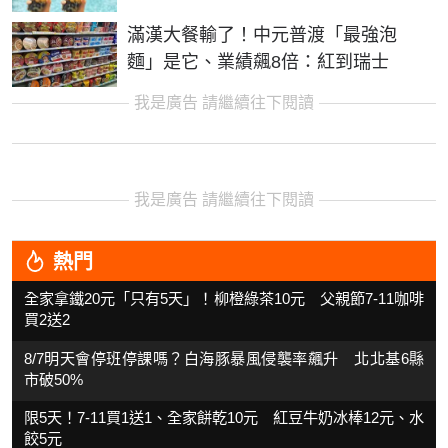
滿漢大餐輸了！中元普渡「最強泡
麵」是它、業績飆8倍：紅到瑞士
我是廣告 請繼續往下閱讀
我是廣告 請繼續往下閱讀
熱門
全家拿鐵20元「只有5天」！柳橙綠茶10元 父親節7-11咖啡
買2送2
8/7明天會停班停課嗎？白海豚暴風侵襲率飆升 北北基6縣
市破50%
限5天！7-11買1送1、全家餅乾10元 紅豆牛奶冰棒12元、水
餃5元