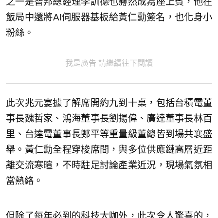
之一是智邦總經理李訓德也赫然成為座上賓，他在
飯局中還將AI伺服器基板給黃仁勳簽名，也化身小
粉絲。
我是廣告 請繼續往下閱讀
此次兆元宴據了解席開約九到十桌，包括台積電董
事長魏哲家、鴻海董事長劉揚偉、廣達董事長林百
里、台達電董事長鄭平等重量級董總皆到場共襄盛
舉。黃仁勳全程穿梭席間，與多位供應鏈高層近距
離交流寒暄，不時駐足討論產業近況，現場氣氛相
當熱絡。
但除了每年必到的科技大咖外，此次令人驚喜的，