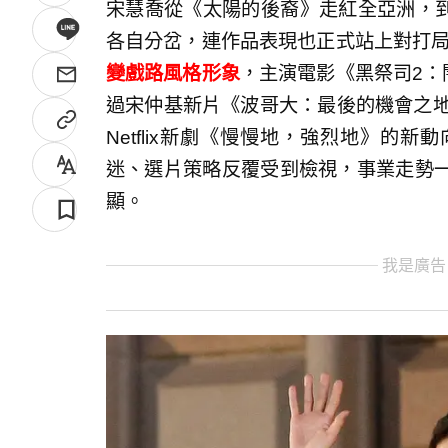
宋慧喬從《太陽的後裔》走紅全亞洲，到
各自分岔，連作品表現也正式站上對打
變戲路風格形象
，主演電影《黑祭司2：
過宋仲基新片《波哥大：最後的機會之地
Netflix新劇《慢慢地，強烈地》的
迷、選片策略反覆受到檢視，事業走勢
顯。
我是廣告