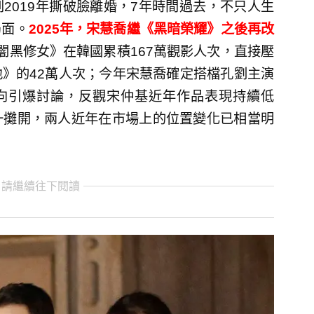
2019年撕破臉離婚，7年時間過去，不只人生
局面。
2025年，宋慧喬繼《黑暗榮耀》之後再改
闇黑修女》在韓國累積167萬觀影人次，直接壓
》的42萬人次；今年宋慧喬確定搭檔孔劉主演
新動向引爆討論，反觀宋仲基近年作品表現持續低
一攤開，兩人近年在市場上的位置變化已相當明
 請繼續往下閱讀