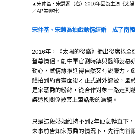
▲宋仲基、宋慧喬（右）2016年因為主演《太
／AP美聯社）
宋仲基、宋慧喬拍戲動情結婚 成了南韓
2016年，《太陽的後裔》播出後席捲
螢幕情侶，劇中軍官劉時鎮與醫師姜慕
動心，感情線推進得自然又有說服力，
體拍到約會畫面後才正式對外認愛，最
是宋慧喬的粉絲，從合作對象一路走到
讓這段關係被套上童話般的濾鏡。
只是這段婚姻維持不到2年便急轉直下，
未事前告知宋慧喬的情況下，先行向首