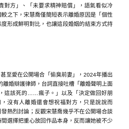
責對方」、「未要求精神賠償」，語氣看似冷
相較之下，宋慧喬僅簡短表示離婚原因是「個性
態度形成鮮明對比，也讓這段婚姻的結束方式持
甚至愛在公開場合「偷臭前妻」，2024年播出
的離婚辯護律師，台詞直接吐槽「離婚聲明上面
，這該死的……瘋子。」以及「決定做回好朋
知，沒有人離婚還會想祝福對方，只是說說而
引發熱烈討論；反觀宋慧喬幾乎不在公開場合談
時間選擇把重心放回作品本身，反而讓她被不少