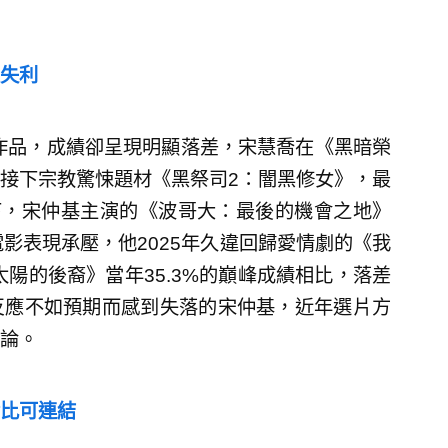
失利
新作品，成績卻呈現明顯落差，宋慧喬在《黑暗榮
接下宗教驚悚題材《黑祭司2：闇黑修女》，最
下，宋仲基主演的《波哥大：最後的機會之地》
影表現承壓，他2025年久違回歸愛情劇的《我
太陽的後裔》當年35.3%的巔峰成績相比，落差
反應不如預期而感到失落的宋仲基，近年選片方
論。
比可連結