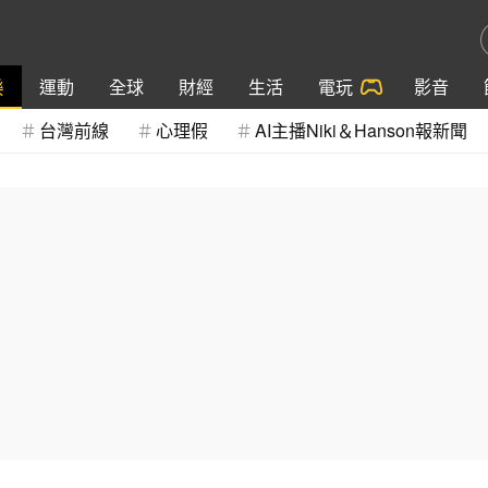
樂
運動
全球
財經
生活
電玩
影音
台灣前線
心理假
AI主播Niki＆Hanson報新聞