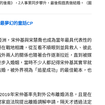
陽的後裔》，2人事業同步攀升，最後假戲真做結婚。（圖
最夢幻的童話CP
全亞洲，宋仲基與宋慧喬也成為當年最具代表性的
妍在戰地相識，從互看不順眼到並肩救人、彼此
戲外兩人的關係也隨著合作逐漸拉近，直到被媒
終步入婚姻，當時不少人都記得宋仲基其實早就
結婚，被外界視為「追星成功」的最佳範本，也
2019年宋仲基率先對外公布離婚消息，且是在
爾家庭法院提出離婚調解申請，隔天才透過法定