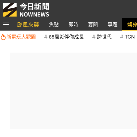
颱風來襲
娛
焦點
即時
要聞
專題
新電玩大觀園
88風災伴你成長
跨世代
TCN