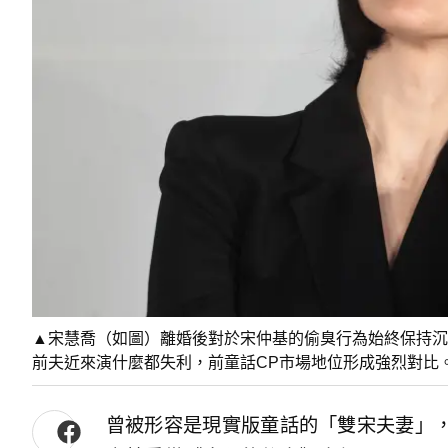
▲宋慧喬（如圖）離婚後對於宋仲基的偷臭行為始終保持沉
前夫近來演什麼都失利，前童話CP市場地位形成強烈對比
曾被形容是現實版童話的「雙宋夫妻」