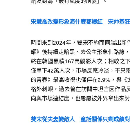
網友封為「最有風度的前妻」。
宋慧喬改變形象演什麼都爆紅 宋仲基狂
時間來到2024年，雙宋不約而同端出
耀》後持續走暗黑、去公主形象化路線，
終在韓國累積167萬觀影人次；相較之
僅拿下42萬人次，市場反應冷淡，不只電
的青春》最高收視也僅停在2.9%，與《
格外刺眼，過去曾在訪問中坦言因作品
向與市場連結度，也屢屢被外界拿出來討
雙宋從夫妻變敵人 童話關係只剩成績對