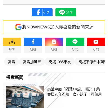
分享
分享
將NOWNEWS加入你喜愛的新聞來源
APP
追蹤
追蹤
好友
訂閱
高鐵
高鐵加班車
高鐵1985車次
高鐵不停台中列車
探索新聞
高鐵車廂「隱藏1功能」曝光！乘
客搭20年不知 官方認了：可使用