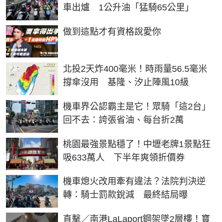
車出爐 1公升油「猛騎65公里」
PR
做到這點才有資格說愛你
北投2天炸400毫米！時雨量56.5毫米
撐傘沒用 基隆、汐止陣風10級
機車界公認霸主是它！眾騎「這2台」
回不去：誇張省油、每台折2萬
桃園最強景點穩了！中壢老牌1景點狂
吸633萬人 下半年爽領折價券
機車熄火改用牽有違法？法院判決逆
轉：騎士罰款銳減 最終結局曝
直擊／南港LaLaport鋼架墜2層樓！寶