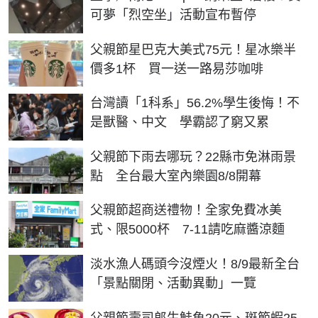
可夢「烈空坐」活動宣布暫停
父親節星巴克大美式75元！星冰樂半
價多1杯 買一送一路易莎咖啡
台灣讀「1科系」56.2%學生後悔！不
是獸醫、中文 學霸認了窮又累
父親節下雨去哪玩？22縣市免淋雨景
點 全台最大室內樂園8/8開幕
父親節超商送禮物！全家免費冰美
式、限5000杯 7-11請吃麻醬涼麵
淡水漁人碼頭今沒煙火！8/9最新全台
「景點關閉、活動異動」一覽
父親節壽司郎生鮭魚20元、斑節蝦25