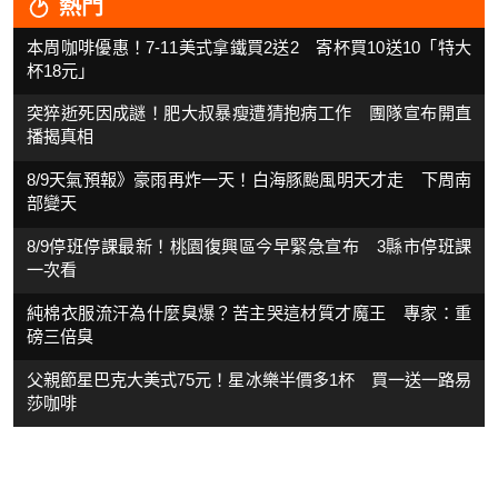
熱門
本周咖啡優惠！7-11美式拿鐵買2送2 寄杯買10送10「特大
杯18元」
突猝逝死因成謎！肥大叔暴瘦遭猜抱病工作 團隊宣布開直
播揭真相
8/9天氣預報》豪雨再炸一天！白海豚颱風明天才走 下周南
部變天
8/9停班停課最新！桃園復興區今早緊急宣布 3縣市停班課
一次看
純棉衣服流汗為什麼臭爆？苦主哭這材質才魔王 專家：重
磅三倍臭
父親節星巴克大美式75元！星冰樂半價多1杯 買一送一路易
莎咖啡