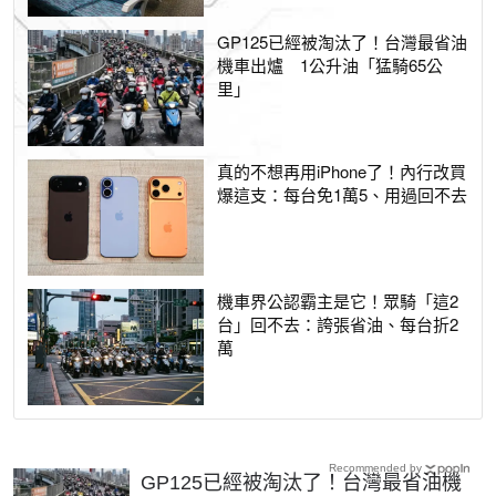
GP125已經被淘汰了！台灣最省油
機車出爐 1公升油「猛騎65公
里」
真的不想再用iPhone了！內行改買
爆這支：每台免1萬5、用過回不去
機車界公認霸主是它！眾騎「這2
台」回不去：誇張省油、每台折2
萬
Recommended by
GP125已經被淘汰了！台灣最省油機