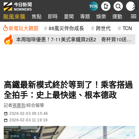
颱風來襲
焦點
即時
要聞
專題
娛樂
運動
全球
新電玩大觀園
88風災伴你成長
跨世代
TCN
本周咖啡優惠！7-11美式拿鐵買2送2 寄杯買10送
10「特大杯18元」
高鐵最新模式終於等到了！乘客搭過
全拍手：史上最快速、根本德政
記者
張嘉哲
/綜合報導
2026-02-03 09:15:46
2026-02-03 11:19:19