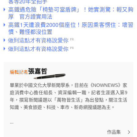
客等20年全拍手
高鐵遇危險「椅墊可當盾牌」！她實測驚：輕又夠
厚 官方證實用法
高鐵1天遭浪費2000個座位！原因乘客愣住：壞習
慣、難怪都沒位置
張嘉哲
編輯記者
畢業於中國文化大學新聞學系，目前在《NOWNEWS》家
庭消費中心擔任組長、資深編輯一職，記者生涯邁入第9
年，撰寫新聞議題以「萬物皆生活」為出發點，關注生活
知識、美食旅遊、科技、車市、新奇網搜議題為主。
...
作品集