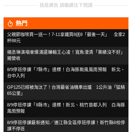
我是廣告 請繼續往下閱讀
熱門
父親節咖啡買一送一！7-11拿鐵買8送8「最後一天」 全家2
杯88元
楊丞琳演唱會爆滿還賺輸王心凌！寬魚澄清「業績沒不好」
揭營收
8/9停班停課「7縣市」達標！白海豚颱風風雨預報 新北、
台中入列
GP125已經被淘汰了！台灣最省油機車出爐 1公升油「猛騎
65公里」
8/9停班停課「8縣市」達標！新北、桃竹苗都入列 白海豚
風雨預報
8/9停班停課最新通知／連江縣全區停班停課！新竹縣8校停
課不停班