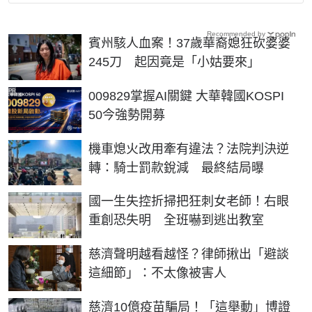
Recommended by
賓州駭人血案！37歲華裔媳狂砍婆婆
245刀 起因竟是「小姑要來」
PR
009829掌握AI關鍵 大華韓國KOSPI
50今強勢開募
機車熄火改用牽有違法？法院判決逆
轉：騎士罰款銳減 最終結局曝
國一生失控折掃把狂刺女老師！右眼
重創恐失明 全班嚇到逃出教室
慈濟聲明越看越怪？律師揪出「避談
這細節」：不太像被害人
慈濟10億疫苗騙局！「這舉動」博證