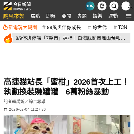
颱風來襲
焦點
即時
要聞
專題
娛樂
運動
全球
新電玩大觀園
88風災伴你成長
跨世代
TCN
8/9停班停課「7縣市」達標！白海豚颱風風雨預報
新北、台中入列
高捷貓站長「蜜柑」2026首次上工！
執勤換裝賺罐罐 6萬粉絲暴動
記者
賴禹妡
／綜合報導
2026-02-04 11:27:36