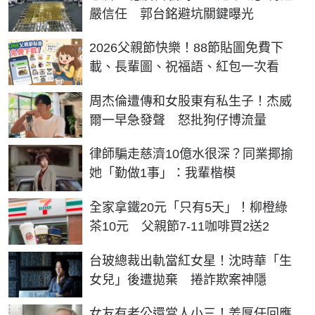
嚴信任 郭台銘避坑關鍵曝光
2026父親節快樂！88節貼圖免費下
載、長輩圖、祝福語、紅包一次看
周杰倫遭傳和女股東有私生子！杰威
爾一早急發聲 怒批狗仔博流量
律師騙走慈濟10億水很深？同業揶揄
她「勤做1事」：我輩楷模
全家拿鐵20元「只有5天」！柳橙綠
茶10元 父親節7-11咖啡買2送2
台玻總裁出軌當紅女星！沈時華「生
女兒」後遭拋棄 捲詐欺案神隱
女友有老公還當人小三！姜厚任回應