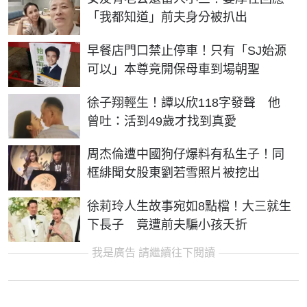
「我都知道」前夫身分被扒出
早餐店門口禁止停車！只有「SJ始源
可以」本尊竟開保母車到場朝聖
徐子翔輕生！譚以欣118字發聲 他
曾吐：活到49歲才找到真愛
周杰倫遭中國狗仔爆料有私生子！同
框緋聞女股東劉若雪照片被挖出
徐莉玲人生故事宛如8點檔！大三就生
下長子 竟遭前夫騙小孩夭折
我是廣告 請繼續往下閱讀