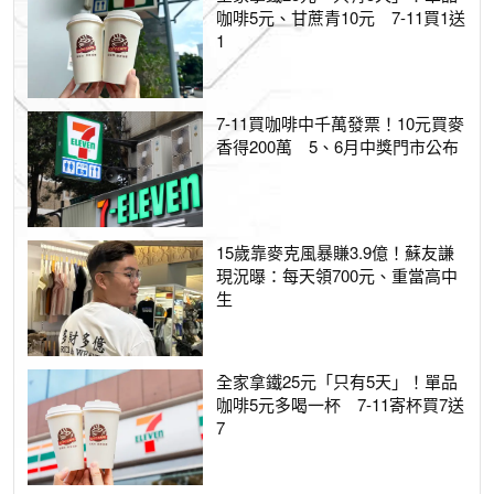
咖啡5元、甘蔗青10元 7-11買1送
1
7-11買咖啡中千萬發票！10元買麥
香得200萬 5、6月中獎門市公布
15歲靠麥克風暴賺3.9億！蘇友謙
現況曝：每天領700元、重當高中
生
全家拿鐵25元「只有5天」！單品
咖啡5元多喝一杯 7-11寄杯買7送
7