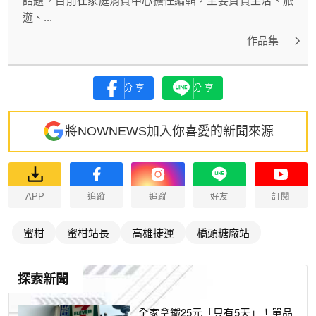
話題，目前在家庭消費中心擔任編輯，主要負責生活、旅
遊、...
作品集
分享
分享
將NOWNEWS加入你喜愛的新聞來源
APP
追蹤
追蹤
好友
訂閱
蜜柑
蜜柑站長
高雄捷運
橋頭糖廠站
探索新聞
全家拿鐵25元「只有5天」！單品