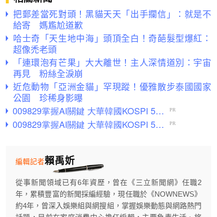
把郵差當死對頭！黑貓天天「出手攔信」：就是不
給寄 媽尷尬道歉
哈士奇「天生地中海」頭頂全白！奇葩髮型爆紅：
超像禿老頭
「連環泡有芒果」大大離世！主人深情道別：宇宙
再見 粉絲全淚崩
近危動物「亞洲金貓」罕現蹤！優雅散步泰國國家
公園 珍稀身影曝
賴禹妡
編輯記者
從事新聞領域已有6年資歷，曾在《三立新聞網》任職2
年，累積豐富的新聞採編經驗，現任職於《NOWNEWS》
約4年，曾深入娛樂組與網搜組，掌握娛樂動態與網路熱門