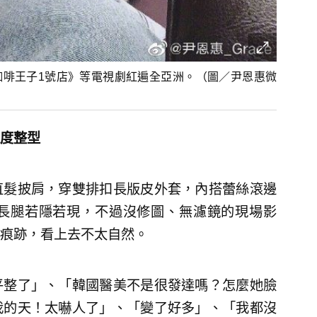
咖啡王子1號店》等電視劇紅遍全亞洲。（圖／尹恩惠微
度整型
直髮披肩，穿雙排扣長版皮外套，內搭蕾絲滾邊
長腿若隱若現，不過沒修圖、無濾鏡的現場影
痕跡，看上去不太自然。
平整了」、「韓國醫美不是很發達嗎？怎麼她臉
我的天！太嚇人了」、「變了好多」、「我都沒