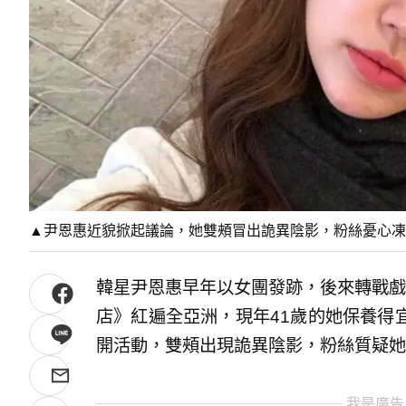
▲尹恩惠近貌掀起議論，她雙頰冒出詭異陰影，粉絲憂心凍齡神話
韓星尹恩惠早年以女團發跡，後來轉戰戲
店》紅遍全亞洲，現年41歲的她保養得
開活動，雙頰出現詭異陰影，粉絲質疑她
我是廣告