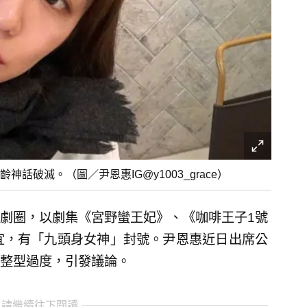
破滅。（圖／尹恩惠IG@y1003_grace）
劇圈，以劇集《宮野蠻王妃》、《咖啡王子1號
宜，有「九頭身女神」封號。尹恩惠近日出席公
整型過度，引發議論。
 請繼續往下閱讀