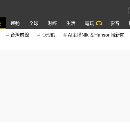
樂
運動
全球
財經
生活
電玩
影音
台灣前線
心理假
AI主播Niki＆Hanson報新聞