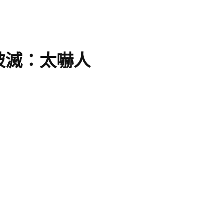
破滅：太嚇人