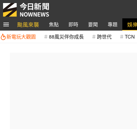
颱風來襲
娛
焦點
即時
要聞
專題
新電玩大觀園
88風災伴你成長
跨世代
TCN