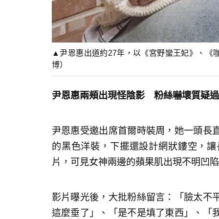
▲尹恩惠出道約27年，以《宮野蠻王妃》、《
博）
尹恩惠兩頰出現怪陰影 粉絲嚇壞質疑過
尹恩惠受邀出席首爾時裝周，她一頭長
的黑色洋裝，下擺還設計網狀鏤空，讓
片，可見女神兩邊的蘋果肌出現不明凹陷
影片曝光後，大批粉絲留言：「臉太不
這麼垂了」、「是不是填了東西」、「