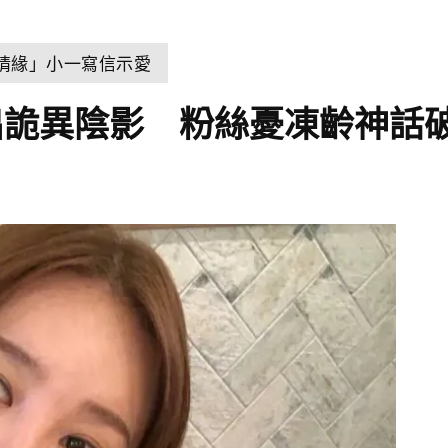
世情緣」小一寫信示愛
出詭異陰影 粉絲憂凍齡神話