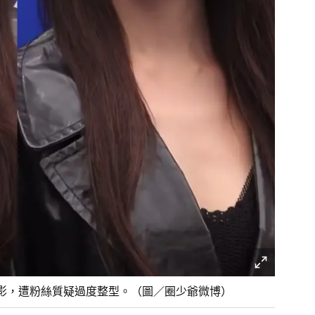
影，遭粉絲質疑過度整型。（圖／圈少爺微博）