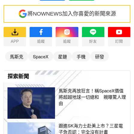
將NOWNEWS加入你喜愛的新聞來源
APP
追蹤
追蹤
好友
訂閱
馬斯克
SpaceX
星鏈
手機
研發
探索新聞
馬斯克再放狂言！稱SpaceX價值
將超越地球一切總和 親曝驚人理
由
跟進SK海力士赴美上市？三星電
子急否認：完全沒有計畫