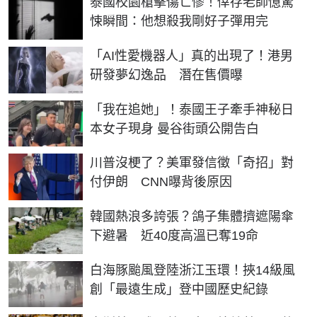
泰國校園槍擊傷亡慘！倖存老師憶驚
悚瞬間：他想殺我剛好子彈用完
「AI性愛機器人」真的出現了！港男
研發夢幻逸品 潛在售價曝
「我在追她」！泰國王子牽手神秘日
本女子現身 曼谷街頭公開告白
川普沒梗了？美軍發信徵「奇招」對
付伊朗 CNN曝背後原因
韓國熱浪多誇張？鴿子集體擠遮陽傘
下避暑 近40度高溫已奪19命
白海豚颱風登陸浙江玉環！挾14級風
創「最遠生成」登中國歷史紀錄