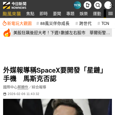
颱風來襲
全
焦點
即時
要聞
專題
娛樂
運動
新電玩大觀園
88風災伴你成長
跨世代
TCN
美股狂飆後迎大考！下週1數據左右股市 華爾街警
告：恐引爆變盤
外媒報導稱SpaceX要開發「星鏈」
手機 馬斯克否認
國際中心
蔡姍伶
／綜合報導
2026-02-06 11:43:32