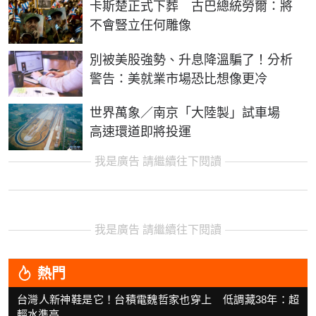
卡斯楚正式下葬 古巴總統勞爾：將
不會豎立任何雕像
別被美股強勢、升息降溫騙了！分析
警告：美就業市場恐比想像更冷
世界萬象／南京「大陸製」試車場
高速環道即將投運
我是廣告 請繼續往下閱讀
我是廣告 請繼續往下閱讀
熱門
台灣人新神鞋是它！台積電魏哲家也穿上 低調藏38年：超
輕水準高