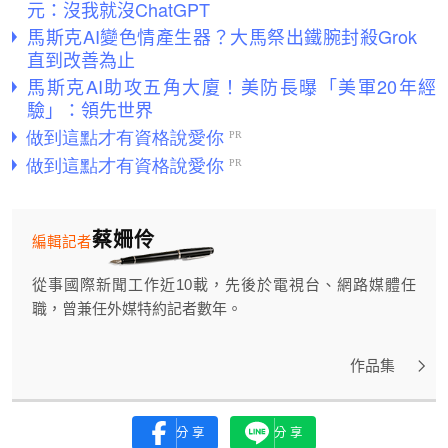
元：沒我就沒ChatGPT
馬斯克AI變色情產生器？大馬祭出鐵腕封殺Grok
直到改善為止
馬斯克AI助攻五角大廈！美防長曝「美軍20年經
驗」：領先世界
蔡姍伶
編輯記者
從事國際新聞工作近10載，先後於電視台、網路媒體任
職，曾兼任外媒特約記者數年。
作品集
分享
分享