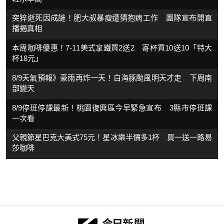
突猝逝死因成謎！肥大叔暴瘦遭猜抱病工作 團隊宣布開直
播揭真相
本周咖啡優惠！7-11美式拿鐵買2送2 寄杯買10送10「特大
杯18元」
8/9天氣預報》豪雨再炸一天！白海豚颱風明天才走 下周南
部變天
8/9停班停課最新！桃園復興區今早緊急宣布 3縣市停班課
一次看
父親節星巴克大美式75元！星冰樂半價多1杯 買一送一路易
莎咖啡