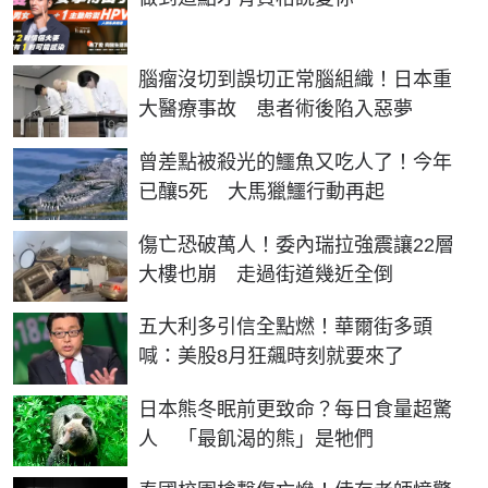
腦瘤沒切到誤切正常腦組織！日本重
大醫療事故 患者術後陷入惡夢
曾差點被殺光的鱷魚又吃人了！今年
已釀5死 大馬獵鱷行動再起
傷亡恐破萬人！委內瑞拉強震讓22層
大樓也崩 走過街道幾近全倒
五大利多引信全點燃！華爾街多頭
喊：美股8月狂飆時刻就要來了
日本熊冬眠前更致命？每日食量超驚
人 「最飢渴的熊」是牠們