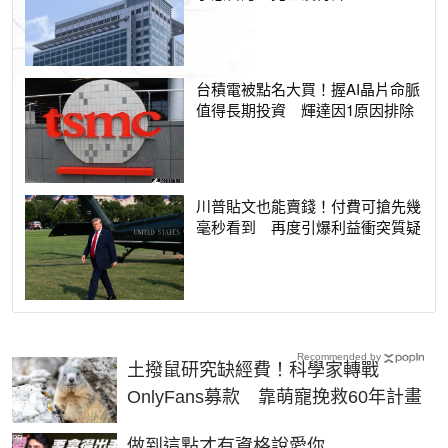
台積電被點名大買！握AI晶片命脈
值得長期投資 輝達因1原因排除
川普貼文也能賣錢！付費可搶先幾
毫秒看到 再度引爆利益衝突質疑
Recommended by
土撥鼠研究缺經費！科學家轉戰
OnlyFans募款 靠萌寵挽救60年計畫
PR
做到這點才有資格說愛你