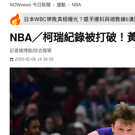
NOWnews 今日新聞
運動
NBA
日本WBC慘敗真相曝光？選手爆料與總教練0
NBA／柯瑞紀錄被打破！
記者楊博勛/綜合報導
2026-02-06 14:36:03