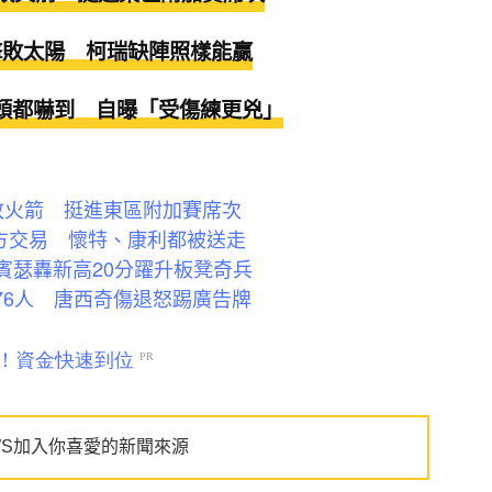
場擊敗太陽 柯瑞缺陣照樣能贏
教頭都嚇到 自曝「受傷練更兇」
擊敗火箭 挺進東區附加賽席次
3方交易 懷特、康利都被送走
史賓瑟轟新高20分躍升板凳奇兵
逆轉76人 唐西奇傷退怒踢廣告牌
WS加入你喜愛的新聞來源