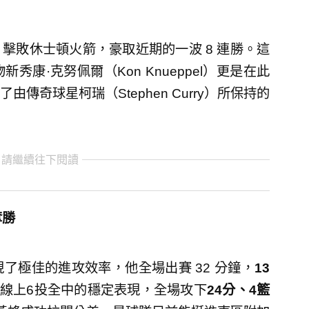
擊敗休士頓火箭，豪取近期的一波 8 連勝。這
康·克努佩爾（Kon Knueppel）更是在此
奇球星柯瑞（Stephen Curry）所保持的
 請繼續往下閱讀
奪勝
了極佳的進攻效率，他全場出賽 32 分鐘，
13
球線上6投全中的穩定表現，全場攻下
24
分、4
籃