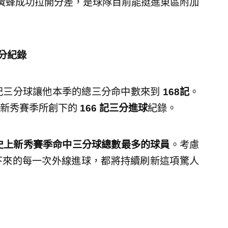
黃蜂成功拉開分差，是球隊目前能挺進東區附加
分紀錄
 記三分球讓他本季的總三分命中數來到
168
記
。
在新秀賽季所創下的
166
記三分進球
紀錄。
史上新秀賽季命中三分球總數最多的球員
。考慮
下來的每一次外線進球，都將持續刷新這項驚人