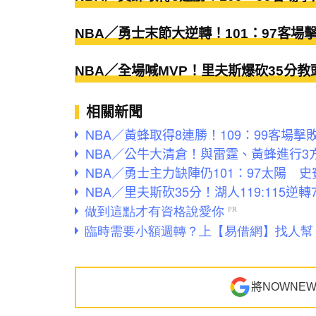
NBA／勇士末節大逆轉！101：97客
NBA／全場喊MVP！里夫斯爆砍35分
相關新聞
NBA／黃蜂取得8連勝！109：99客場
NBA／公牛大清倉！與雷霆、黃蜂進行
NBA／勇士主力缺陣仍101：97太陽 
NBA／里夫斯砍35分！湖人119:115
將NOWNE