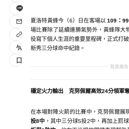
夏洛特黃蜂今（6）日在客場以
109
：99
場比賽除了延續連勝氣勢外，黃蜂隊大物新秀
役寫下個人生涯的重要里程碑，正式打破了由傳
新秀三分球命中紀錄。
我是廣告
穩定火力輸出 克努佩爾高效24
分領軍
在本場對陣火箭的比賽中，克努佩爾展現
投8
中
，其中三分球5投2中，再加上罰