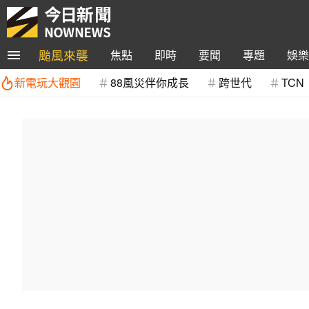
颱風來襲
焦點
即時
要聞
專題
娛樂
新電玩大觀園
88風災伴你成長
跨世代
TCN