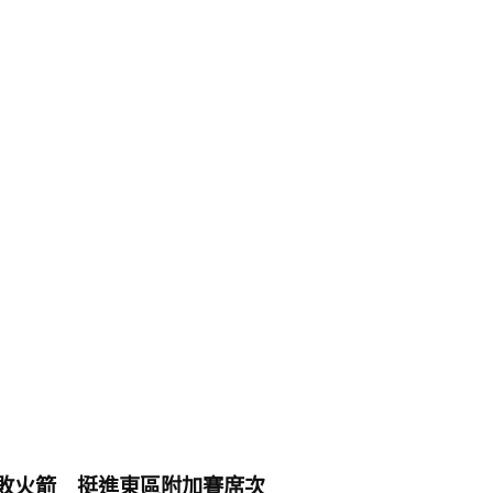
場擊敗火箭 挺進東區附加賽席次