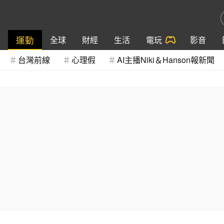
運動
全球
財經
生活
電玩
影音
台灣前線
心理假
AI主播Niki＆Hanson報新聞