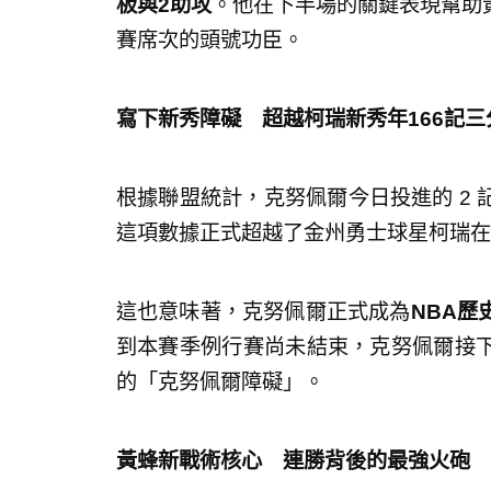
板與2
助攻
。他在下半場的關鍵表現幫助
賽席次的頭號功臣。
寫下新秀障礙 超越柯瑞新秀年166
記三
根據聯盟統計，克努佩爾今日投進的 2
這項數據正式超越了金州勇士球星柯瑞
這也意味著，克努佩爾正式成為
NBA
歷
到本賽季例行賽尚未結束，克努佩爾接
的「克努佩爾障礙」。
黃蜂新戰術核心 連勝背後的最強火砲