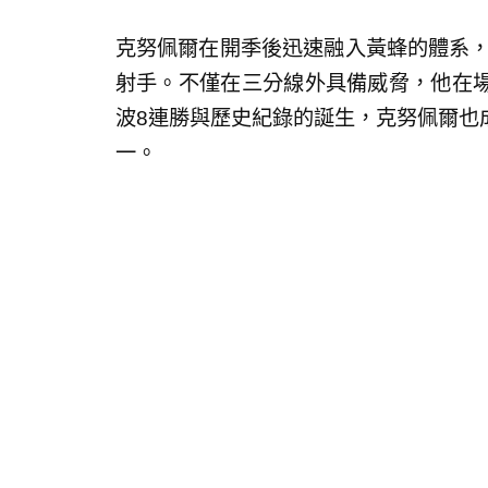
克努佩爾在開季後迅速融入黃蜂的體系，並成
射手。不僅在三分線外具備威脅，他在
波8連勝與歷史紀錄的誕生，克努佩爾也
一。