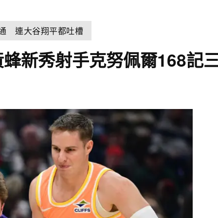
溝通 連大谷翔平都吐槽
黃蜂新秀射手克努佩爾168記