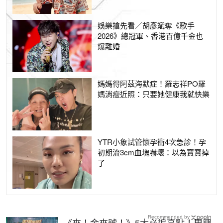
娛樂搶先看／胡彥斌奪《歌手
2026》總冠軍、香港百億千金也
爆離婚
媽媽得阿茲海默症！羅志祥PO羅
媽消瘦近照：只要她健康我就快樂
YTR小象試管懷孕衝4次急診！孕
初期流3cm血塊嚇壞：以為寶寶掉
了
Recommended by