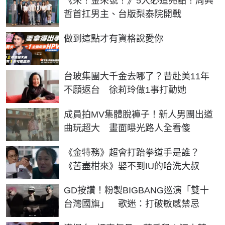
《來！金來號！》5大必追亮點！周興
哲首扛男主、台版梨泰院開戰
PR
做到這點才有資格說愛你
台玻集團大千金去哪了？昔赴美11年
不願返台 徐莉玲做1事打動她
成員拍MV集體脫褲子！新人男團出道
曲玩超大 畫面曝光路人全看傻
《金特務》超會打跆拳道手是誰？
《苦盡柑來》娶不到IU的哈洗大叔
GD按讚！粉製BIGBANG巡演「雙十
台灣國旗」 歌迷：打破敏感禁忌