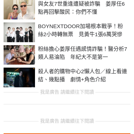
與女友7世重逢遭疑被詐騙 姜厚任6
點再回擊酸民：你們不懂
BOYNEXTDOOR加場根本戰爭！粉
絲2小時轉無票 見黃牛1張6萬哭慘
粉絲擔心姜厚任遇感情詐騙！醫分析7
類人易淪陷 年紀大不是第一
殺人者的購物中心2懶人包／線上看連
結、幾點播 劇情+角色介紹
我是廣告 請繼續往下閱讀
我是廣告 請繼續往下閱讀