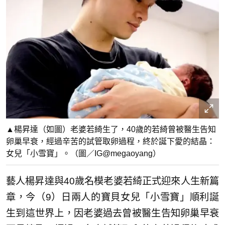
▲楊昇達（如圖）老婆若綺生了，40歲的若綺曾被醫生告知
卵巢早衰，經過辛苦的試管取卵過程，終於誕下愛的結晶：
女兒「小雪寶」。（圖／IG@megaoyang）
藝人楊昇達與40歲名模老婆若綺正式迎來人生新篇
章，今（9）日兩人的寶貝女兒「小雪寶」順利誕
生到這世界上，因老婆過去曾被醫生告知卵巢早衰