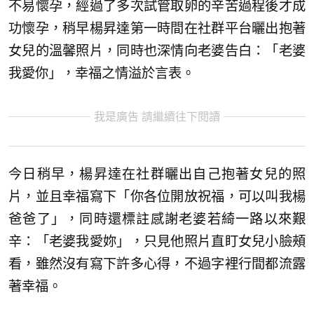
不易懷孕，經過了多次試管取卵的辛苦過程後才成
功懷孕，稍早楊昇達第一時間在社群平台曬出抱著
女兒的溫馨照片，同時也深情向老婆告白：「老婆
我愛你」，幸福之情溢於言表。
我是廣告 請繼續往下閱讀
今日稍早，楊昇達在社群曬出自己抱著女兒的照
片，並且幸福寫下「你各位開放祝福，可以叫我楊
爸爸了」，同時還標註感謝老婆若綺一路以來艱
辛：「老婆我愛妳」，只見他照片直盯女兒小臉頰
看，雖然沒有寫下許多心得，不過字裡行間都流露
著幸福。