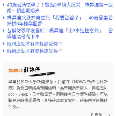
40歲若綺懷孕了！驗出2條線大爆哭 楊昇達第一反
應、預產期曝光
楊昇達父親節傳喜訊「我要當爸了」！40歲愛妻若
綺拼5年懷孕圓夢
昔模仿張學友暴紅！楊昇達「出3車追撞意外」 當
場連滾帶爬下車
莊婷伃
編輯記者
畢業於世新大學新聞學系，目前在《NOWNEWS今日新
聞》負責日韓娛樂新聞編輯，為新聞業新鮮人，興趣是K-
pop、J-pop、日本動畫等。同時擁有日本留學經驗，可以
將興趣轉換成優勢，直接確認原文資料，確保內容的準確
性及...
作品集