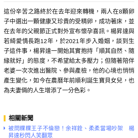
這份辛苦之路終於在去年迎來轉機，兩人在8顆卵
子中選出一顆健康又珍貴的受精卵，成功著床，並
在去年的父親節正式對外宣布懷孕喜訊。楊昇達與
若綺愛情長跑12年，於2021年步入婚姻，談到生
子這件事，楊昇達一開始其實抱持「順其自然、隨
緣就好」的態度，不希望給太多壓力；但隨著陪伴
老婆一次次進出醫院、參與產檢，他的心境也悄悄
產生變化，如今在農曆年前順利誕生寶貝女兒，也
為夫妻倆的人生增添了一分色彩。
相關新聞
被問粿粿王子不倫戀！余祥銓、柔柔當場吵架 楊
昇達秒閃人笑翻眾