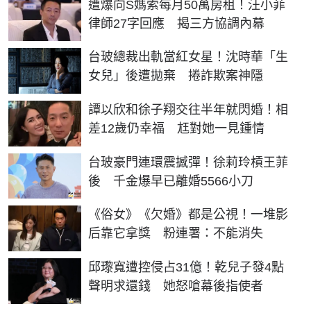
遭爆向S媽索每月50萬房租！汪小菲
律師27字回應 揭三方協調內幕
台玻總裁出軌當紅女星！沈時華「生
女兒」後遭拋棄 捲詐欺案神隱
譚以欣和徐子翔交往半年就閃婚！相
差12歲仍幸福 尪對她一見鍾情
台玻豪門連環震撼彈！徐莉玲槓王菲
後 千金爆早已離婚5566小刀
《俗女》《欠婚》都是公視！一堆影
后靠它拿獎 粉連署：不能消失
邱瓈寬遭控侵占31億！乾兒子發4點
聲明求還錢 她怒嗆幕後指使者