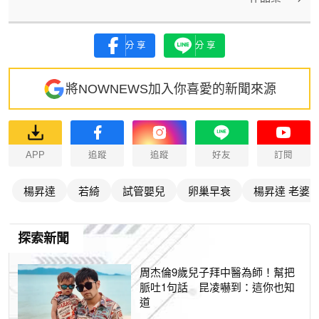
分享
分享
將NOWNEWS加入你喜愛的新聞來源
APP
追蹤
追蹤
好友
訂閱
楊昇達
若綺
試管嬰兒
卵巢早衰
楊昇達 老婆
探索新聞
周杰倫9歲兒子拜中醫為師！幫把
脈吐1句話 昆凌嚇到：這你也知
道