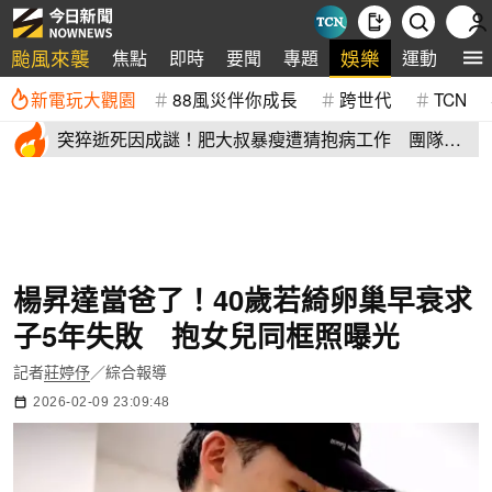
颱風來襲
娛樂
焦點
即時
要聞
專題
運動
全
新電玩大觀園
88風災伴你成長
跨世代
TCN
突猝逝死因成謎！肥大叔暴瘦遭猜抱病工作 團隊宣
布開直播揭真相
楊昇達當爸了！40歲若綺卵巢早衰求
子5年失敗 抱女兒同框照曝光
記者
莊婷伃
／綜合報導
2026-02-09 23:09:48