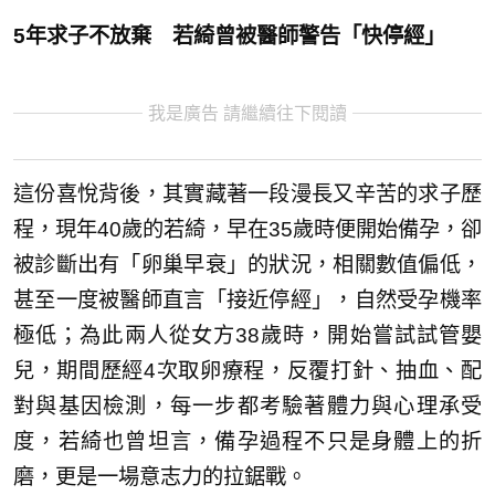
5年求子不放棄 若綺曾被醫師警告「快停經」
我是廣告 請繼續往下閱讀
這份喜悅背後，其實藏著一段漫長又辛苦的求子歷
程，現年40歲的若綺，早在35歲時便開始備孕，卻
被診斷出有「卵巢早衰」的狀況，相關數值偏低，
甚至一度被醫師直言「接近停經」，自然受孕機率
極低；為此兩人從女方38歲時，開始嘗試試管嬰
兒，期間歷經4次取卵療程，反覆打針、抽血、配
對與基因檢測，每一步都考驗著體力與心理承受
度，若綺也曾坦言，備孕過程不只是身體上的折
磨，更是一場意志力的拉鋸戰。