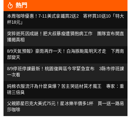
熱門
本周咖啡優惠！7-11美式拿鐵買2送2 寄杯買10送10「特大
杯18元」
突猝逝死因成謎！肥大叔暴瘦遭猜抱病工作 團隊宣布開直
播揭真相
8/9天氣預報》豪雨再炸一天！白海豚颱風明天才走 下周南
部變天
8/9停班停課最新！桃園復興區今早緊急宣布 3縣市停班課
一次看
純棉衣服流汗為什麼臭爆？苦主哭這材質才魔王 專家：重
磅三倍臭
父親節星巴克大美式75元！星冰樂半價多1杯 買一送一路易
莎咖啡