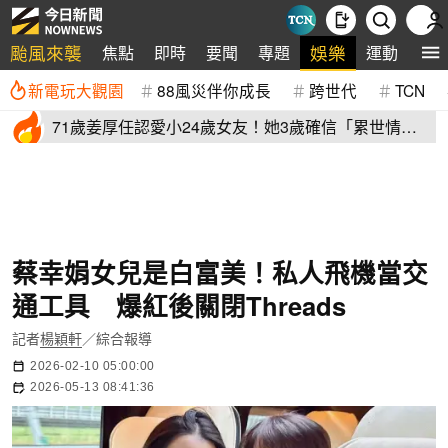
颱風來襲
娛樂
焦點
即時
要聞
專題
運動
全
新電玩大觀園
88風災伴你成長
跨世代
TCN
71歲姜厚任認愛小24歲女友！她3歲確信「累世情
緣」小一寫信示愛
蔡幸娟女兒是白富美！私人飛機當交
通工具 爆紅後關閉Threads
記者
楊穎軒
／綜合報導
2026-02-10 05:00:00
2026-05-13 08:41:36