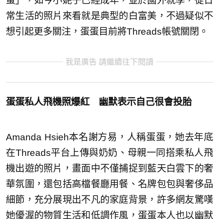
蛋」，如今小妮子已經成年，並於國外就學，從日
常生活的照片來看就是典型的白富美，不過疑似不
想引起更多關注，蛋蛋目前將Threads帳號關閉。
我是廣告 請繼續往下閱讀
蛋蛋私人飛機照爆紅 幽默表示自己很會投胎
Amanda Hsieh本名謝方易，人稱蛋蛋，她去年底
在Threads平台上傳與奶奶、母親一同搭乘私人飛
機出遊的照片，畫面中不僅捕捉到藍天白雲下的奢
華氛圍，還包括高檔餐廳用餐、名牌包包與奢侈品
細節，充分展現出不凡的家庭背景，許多網友驚嘆
她優渥的物質生活和低調作風，蛋蛋本人也以幽默