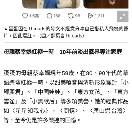
▲蛋蛋因在Threads的發文不經意分享自己搭私人飛機的照
片，因此爆紅。（圖／翻攝自Threads）
母親蔡幸娟紅極一時 10年前淡出藝界專注家庭
蛋蛋的母親蔡幸娟現年59歲，在80、90年代的華
語樂壇紅極一時，以甜美嗓音與清新形象獲封「小
鄧麗君」、「中國娃娃」、「東方女孩」、「東方
雲雀」及「小調歌后」等多項美譽，她的經典作品
如〈星星知我心〉、〈問情〉、〈唐山過台灣〉
等，至今仍是許多樂迷的回憶。