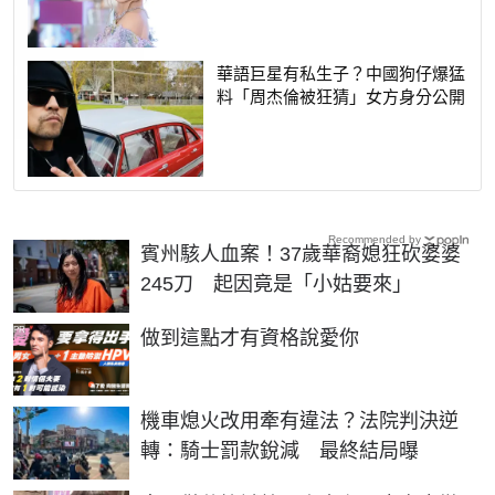
華語巨星有私生子？中國狗仔爆猛
料「周杰倫被狂猜」女方身分公開
Recommended by
賓州駭人血案！37歲華裔媳狂砍婆婆
245刀 起因竟是「小姑要來」
PR
做到這點才有資格說愛你
機車熄火改用牽有違法？法院判決逆
轉：騎士罰款銳減 最終結局曝