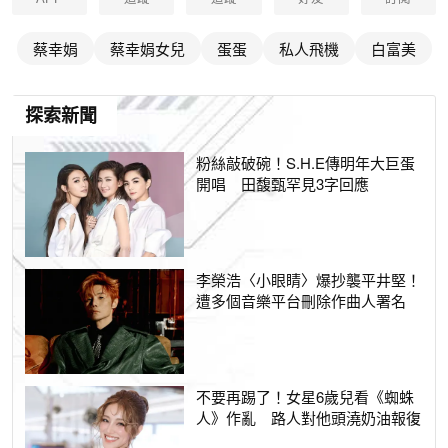
蔡幸娟
蔡幸娟女兒
蛋蛋
私人飛機
白富美
探索新聞
粉絲敲破碗！S.H.E傳明年大巨蛋
開唱 田馥甄罕見3字回應
李榮浩〈小眼睛〉爆抄襲平井堅！
遭多個音樂平台刪除作曲人署名
不要再踢了！女星6歲兒看《蜘蛛
人》作亂 路人對他頭澆奶油報復