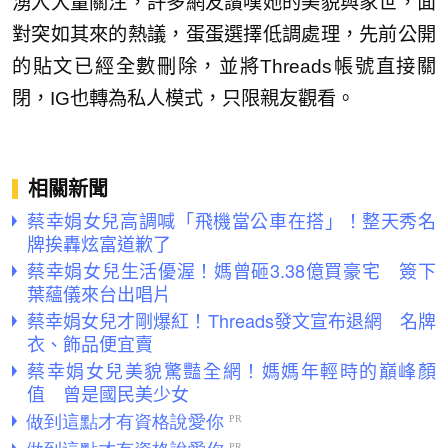
湧入大量關注，許多網友讚嘆她的美貌與家世，面
對突如其來的熱議，蛋蛋選擇低調處理，先前公開
的貼文已經全數刪除，並將Threads帳號直接關
閉，IG也轉為私人模式，只限親友觀看。
相關新聞
蔡幸娟女兒高調喊「飛機當公車在搭」！整天秀名
牌挨轟炫富道歉了
蔡幸娟女兒生活優渥！媽曾砸3.38億買豪宅 簽下
葉蘊儀來台出唱片
蔡幸娟女兒才剛爆紅！Threads發文宣布退網 名牌
衣、飾品便宜賣
蔡幸娟女兒美貌驚豔全網！媽媽年輕時的巔峰顏
值 曾是國民美少女