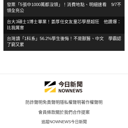
發票「5張中1000萬都沒領」！消費地點、明細速看 9/7不
領全充公
台大3碩士1博士畢業！姜厚任女友童芯學歷超狂 他讚爆：
比我厲害
台灣讀「1科系」56.2%學生後悔！不是獸醫、中文 學霸認
了窮又累
防詐聲明
免責聲明
隱私權聲明
著作權聲明
會員條款
關於我們
合作提案
追蹤NOWNEWS今日新聞