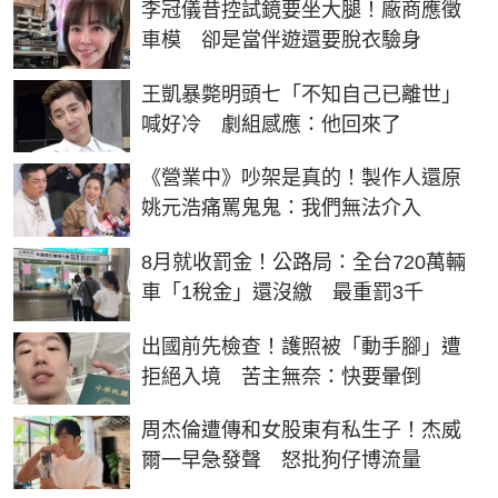
李冠儀昔控試鏡要坐大腿！廠商應徵
車模 卻是當伴遊還要脫衣驗身
王凱暴斃明頭七「不知自己已離世」
喊好冷 劇組感應：他回來了
《營業中》吵架是真的！製作人還原
姚元浩痛罵鬼鬼：我們無法介入
8月就收罰金！公路局：全台720萬輛
車「1稅金」還沒繳 最重罰3千
出國前先檢查！護照被「動手腳」遭
拒絕入境 苦主無奈：快要暈倒
周杰倫遭傳和女股東有私生子！杰威
爾一早急發聲 怒批狗仔博流量