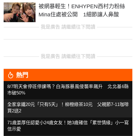
被網暴輕生！ENHYPEN西村力粉絲
Mina住處被公開 1細節讓人鼻酸
我是廣告 請繼續往下閱讀
我是廣告 請繼續往下閱讀
熱門
8/7明天會停班停課嗎？白海豚暴風侵襲率飆升 北北基6縣
市破50%
全家拿鐵20元「只有5天」！柳橙綠茶10元 父親節7-11咖啡
買2送2
71歲姜厚任認愛小24歲女友！她3歲確信「累世情緣」小一寫
信示愛