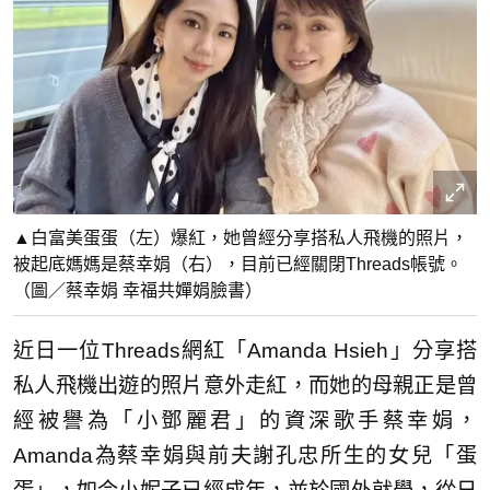
▲白富美蛋蛋（左）爆紅，她曾經分享搭私人飛機的照片，
被起底媽媽是蔡幸娟（右），目前已經關閉Threads帳號。
（圖／蔡幸娟 幸福共嬋娟臉書）
近日一位Threads網紅「Amanda Hsieh」分享搭
私人飛機出遊的照片意外走紅，而她的母親正是曾
經被譽為「小鄧麗君」的資深歌手蔡幸娟，
Amanda為蔡幸娟與前夫謝孔忠所生的女兒「蛋