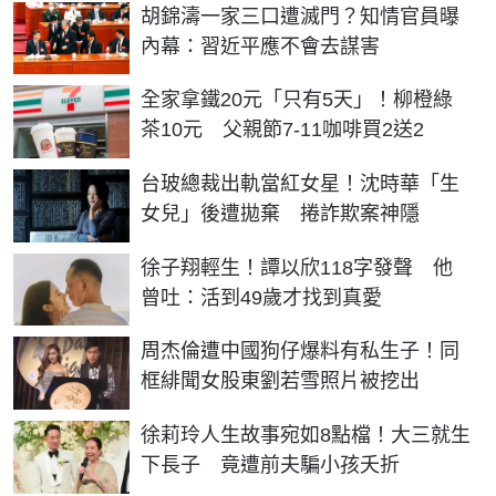
胡錦濤一家三口遭滅門？知情官員曝
內幕：習近平應不會去謀害
全家拿鐵20元「只有5天」！柳橙綠
茶10元 父親節7-11咖啡買2送2
台玻總裁出軌當紅女星！沈時華「生
女兒」後遭拋棄 捲詐欺案神隱
徐子翔輕生！譚以欣118字發聲 他
曾吐：活到49歲才找到真愛
周杰倫遭中國狗仔爆料有私生子！同
框緋聞女股東劉若雪照片被挖出
徐莉玲人生故事宛如8點檔！大三就生
下長子 竟遭前夫騙小孩夭折