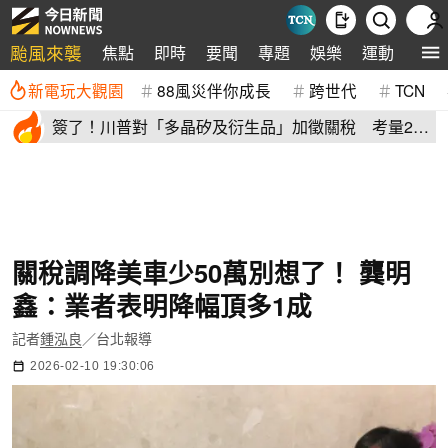
颱風來襲
焦點
即時
要聞
專題
娛樂
運動
全球
新電玩大觀園
88風災伴你成長
跨世代
TCN
簽了！川普對「多晶矽及衍生品」加徵關稅 考量2原
因年底才生效
關稅調降美車少50萬別想了！ 龔明
鑫：業者表明降幅頂多1成
記者
鍾泓良
／台北報導
2026-02-10 19:30:06