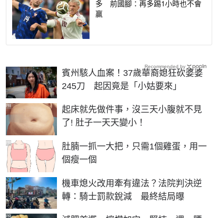
多 前國腳：再多踢1小時也不會
贏
Recommended by
賓州駭人血案！37歲華裔媳狂砍婆婆
245刀 起因竟是「小姑要來」
PR
起床就先做件事，沒三天小腹就不見
了! 肚子一天天變小！
PR
肚腩一抓一大把，只需1個雞蛋，用一
個瘦一個
機車熄火改用牽有違法？法院判決逆
轉：騎士罰款銳減 最終結局曝
PR