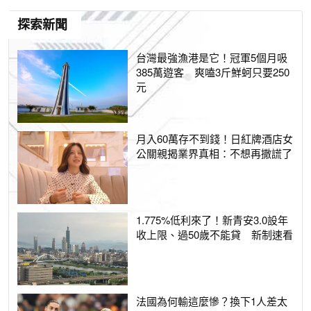
探索新聞
台灣最強漁港是它！冠軍5個月吸
385萬遊客 爽嗑3斤鮮蚵只要250
元
月入60萬存不到錢！日紅牌酒店女
公關親揭業界真相：不想再撒謊了
1.775%低利來了！新青安3.0設年
收上限、過50歲不能貸 新制速看
法國為何輸這麼慘？換下1人差太