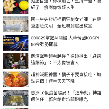
減肥首選，檸檬加它，堅持一週，腰
細了，瘦到你懷疑人生
國一生失控折掃把狂刺女老師！右眼
重創恐失明 全班嚇到逃出教室
PR
009829掌握AI關鍵 大華韓國KOSPI
50今強勢開募
慈濟聲明越看越怪？律師揪出「避談
這細節」：不太像被害人
PR
超神減肥神器！橘子不要直接吃，加
點這個！體重天天下降
慈濟10億疫苗騙局！「這舉動」博證
嚴信任 郭台銘避坑關鍵曝光