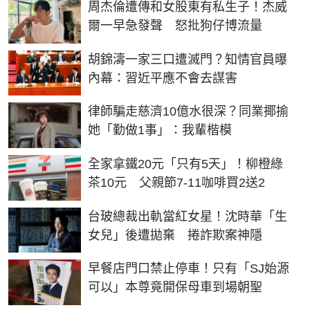
周杰倫遭傳和女股東有私生子！杰威
爾一早急發聲 怒批狗仔博流量
胡錦濤一家三口遭滅門？知情官員曝
內幕：習近平應不會去謀害
律師騙走慈濟10億水很深？同業揶揄
她「勤做1事」：我輩楷模
全家拿鐵20元「只有5天」！柳橙綠
茶10元 父親節7-11咖啡買2送2
台玻總裁出軌當紅女星！沈時華「生
女兒」後遭拋棄 捲詐欺案神隱
早餐店門口禁止停車！只有「SJ始源
可以」本尊竟開保母車到場朝聖