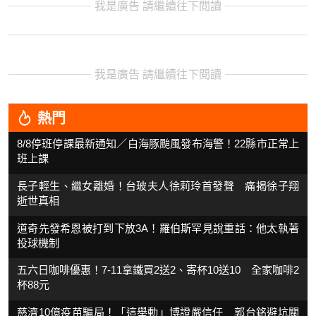
我是廣告 請繼續往下閱讀
我是廣告 請繼續往下閱讀
熱門
8/8停班停課最新通知／白海豚颱風發布海警！22縣市正常上
班上課
長子輕生、繼女離婚！台玻夫人徐莉玲首發聲 痛揭徐子翔
逝世真相
道奇先發希恩被打到下放3A！羅伯斯罕見說重話：他太執著
投球機制
五六日咖啡優惠！7-11拿鐵買2送2、寄杯10送10 全家咖啡2
杯88元
慈濟10億疫苗騙局！「這舉動」博證嚴信任 郭台銘避坑關