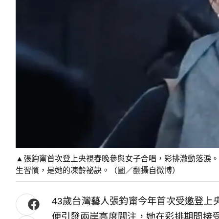
▲張鈞甯首次登上央視春晚參與女子合唱，彩排激動落淚。4
生習慣，是她的凍齡祕訣。（圖／翻攝自微博）
43歲台灣藝人張鈞甯今年首次受邀登上
便引發兩岸高度關注，她在彩排期間接