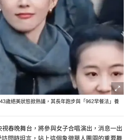
3歲絕美狀態掀熱議，其長年跑步與「962早餐法」養
央視春晚舞台，將參與女子合唱演出，消息一出
受訪問時坦言，站上這個象徵華人團圓的重要舞