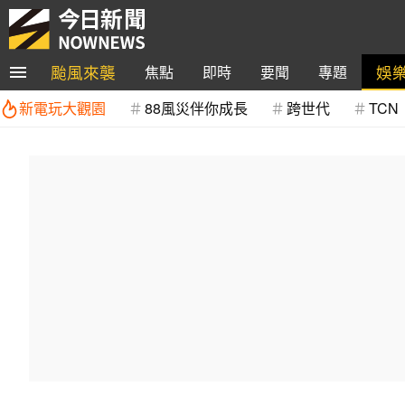
颱風來襲
娛
焦點
即時
要聞
專題
新電玩大觀園
88風災伴你成長
跨世代
TCN