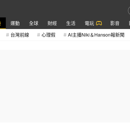
樂
運動
全球
財經
生活
電玩
影音
台灣前線
心理假
AI主播Niki＆Hanson報新聞