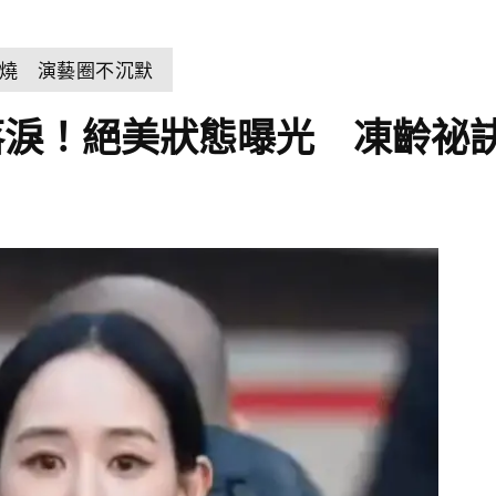
燒 演藝圈不沉默
落淚！絕美狀態曝光 凍齡祕