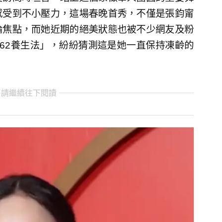
感受到不小壓力，這場春晚首秀，不僅是張鈞甯
論焦點，而她近期的絕美狀態也被不少網友及粉
62養生法」，紛紛猜測這是她一直保持凍齡的
 請繼續往下閱讀