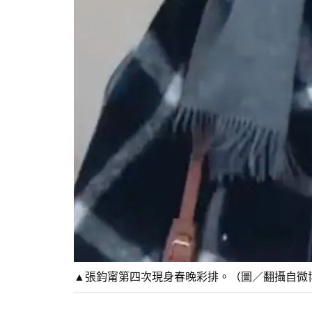
▲張鈞甯第四次現身春晚彩排。（圖／翻攝自微