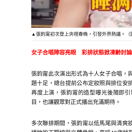
▲張鈞甯初次登上央視春晚，引發外界熱議。（
女子合唱陣容亮眼 彩排狀態掀凍齡討論
張鈞甯此次演出形式為十人女子合唱，
題十足，總台提前公布定妝照與排位安
再度上演，張鈞甯的造型曝光後隨即引
目，也讓觀眾對正式播出充滿期待。
多次聯排期間，張鈞甯以低馬尾與清爽