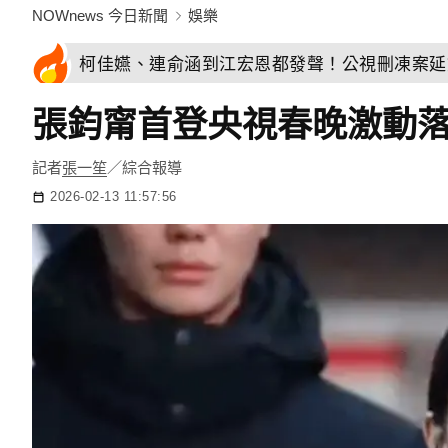
NOWnews 今日新聞
娛樂
柯佳嬿、連俞涵到江宏恩都發聲！公視刪凍案延
張鈞甯首登央視春晚激動
記者
張一笙
／綜合報導
2026-02-13 11:57:56