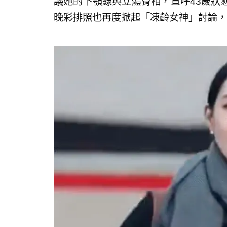
議她的下顎線與立體骨相，直呼43歲狀
晚彩排照也再度掀起「凍齡女神」討論，