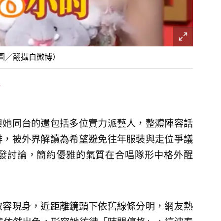
圖／翻攝自微博）
與她同台的還包括多位實力派藝人，整體陣容話
排，被外界解讀為希望避免往年服裝與走位爭議
發討論，簡約優雅的氣質在合唱隊形中格外醒
妝容現身，近距離鏡頭下依舊線條分明，網友熱