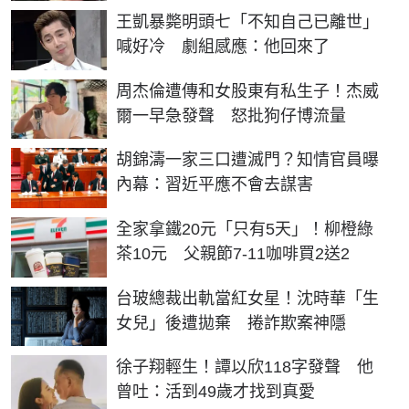
王凱暴斃明頭七「不知自己已離世」
喊好冷 劇組感應：他回來了
周杰倫遭傳和女股東有私生子！杰威
爾一早急發聲 怒批狗仔博流量
胡錦濤一家三口遭滅門？知情官員曝
內幕：習近平應不會去謀害
全家拿鐵20元「只有5天」！柳橙綠
茶10元 父親節7-11咖啡買2送2
台玻總裁出軌當紅女星！沈時華「生
女兒」後遭拋棄 捲詐欺案神隱
徐子翔輕生！譚以欣118字發聲 他
曾吐：活到49歲才找到真愛