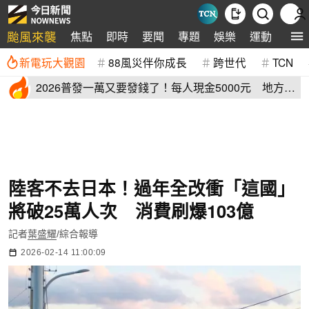
颱風來襲
焦點
即時
要聞
專題
娛樂
運動
全球
新電玩大觀園
88風災伴你成長
跨世代
TCN
2026普發一萬又要發錢了！每人現金5000元 地方加
碼領取資格登記
陸客不去日本！過年全改衝「這國」
將破25萬人次 消費刷爆103億
記者
葉盛耀
/綜合報導
2026-02-14 11:00:09