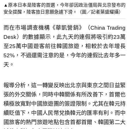
▲原本日本是陸客的首選，今年卻因政治僵局與北京發布的
安全提醒，陸客旅日意願急遽下滑。（圖／記者葉盛耀攝）
而在市場調查機構《華凱營銷》（China Trading
Desk）的數據顯示，此九天的連假將吸引約23萬
至25萬中國遊客前往韓國旅遊，相較於去年增長
52%，不過還需注意的是，今年的連假比去年多一
天。
報導分析，這一轉變反映出北京與東京之間日益緊
張的外交關係，同時中韓關係有所改善下，首爾也
積極放寬對中國旅遊團的簽證限制。尤其在韓元持
續貶值下，中國人民幣兌換韓元的匯率有利。而中
國旅客的熱門旅遊地點包含首都首爾、韓國第二大