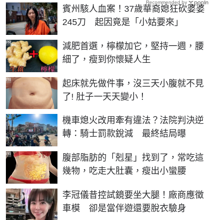
Recommended by
賓州駭人血案！37歲華裔媳狂砍婆婆
245刀 起因竟是「小姑要來」
PR
減肥首選，檸檬加它，堅持一週，腰
細了，瘦到你懷疑人生
PR
起床就先做件事，沒三天小腹就不見
了! 肚子一天天變小！
機車熄火改用牽有違法？法院判決逆
轉：騎士罰款銳減 最終結局曝
PR
腹部脂肪的「剋星」找到了，常吃這
幾物，吃走大肚囊，瘦出小蠻腰
李冠儀昔控試鏡要坐大腿！廠商應徵
車模 卻是當伴遊還要脫衣驗身