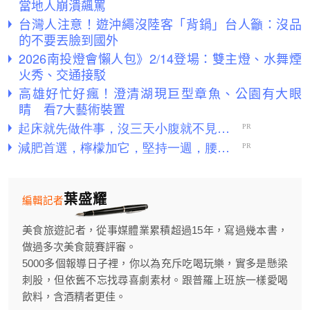
當地人崩潰飆罵
台灣人注意！遊沖繩沒陸客「背鍋」台人籲：沒品
的不要丟臉到國外
2026南投燈會懶人包》2/14登場：雙主燈、水舞煙
火秀、交通接駁
高雄好忙好瘋！澄清湖現巨型章魚、公園有大眼
睛 看7大藝術裝置
葉盛耀
編輯記者
美食旅遊記者，從事媒體業累積超過15年，寫過幾本書，
做過多次美食競賽評審。
5000多個報導日子裡，你以為充斥吃喝玩樂，實多是懸梁
刺股，但依舊不忘找尋喜劇素材。跟普羅上班族一樣愛喝
飲料，含酒精者更佳。