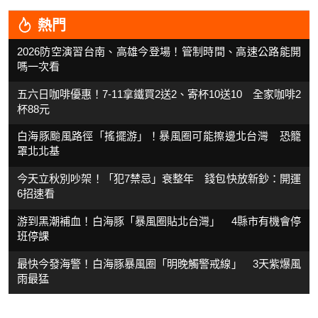
熱門
2026防空演習台南、高雄今登場！管制時間、高速公路能開
嗎一次看
五六日咖啡優惠！7-11拿鐵買2送2、寄杯10送10 全家咖啡2
杯88元
白海豚颱風路徑「搖擺游」！暴風圈可能擦邊北台灣 恐籠
罩北北基
今天立秋別吵架！「犯7禁忌」衰整年 錢包快放新鈔：開運
6招速看
游到黑潮補血！白海豚「暴風圈貼北台灣」 4縣市有機會停
班停課
最快今發海警！白海豚暴風圈「明晚觸警戒線」 3天紫爆風
雨最猛