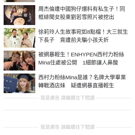
周杰倫遭中國狗仔爆料有私生子！同
框緋聞女股東劉若雪照片被挖出
徐莉玲人生故事宛如8點檔！大三就生
下長子 竟遭前夫騙小孩夭折
被網暴輕生！ENHYPEN西村力粉絲
Mina住處被公開 1細節讓人鼻酸
西村力粉絲Mina是誰？名牌大學畢業
轉戰酒店妹 疑遭網暴直播輕生
我是廣告 請繼續往下閱讀
我是廣告 請繼續往下閱讀