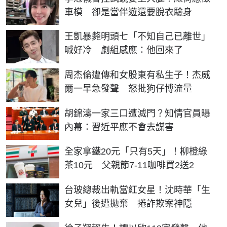
車模 卻是當伴遊還要脫衣驗身
王凱暴斃明頭七「不知自己已離世」
喊好冷 劇組感應：他回來了
周杰倫遭傳和女股東有私生子！杰威
爾一早急發聲 怒批狗仔博流量
胡錦濤一家三口遭滅門？知情官員曝
內幕：習近平應不會去謀害
全家拿鐵20元「只有5天」！柳橙綠
茶10元 父親節7-11咖啡買2送2
台玻總裁出軌當紅女星！沈時華「生
女兒」後遭拋棄 捲詐欺案神隱