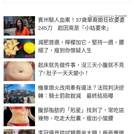
Recommended by
賓州駭人血案！37歲華裔媳狂砍婆婆
245刀 起因竟是「小姑要來」
PR
減肥首選，檸檬加它，堅持一週，腰
細了，瘦到你懷疑人生
PR
起床就先做件事，沒三天小腹就不見
了! 肚子一天天變小！
機車熄火改用牽有違法？法院判決逆
轉：騎士罰款銳減 最終結局曝
PR
腹部脂肪的「剋星」找到了，常吃這
幾物，吃走大肚囊，瘦出小蠻腰
李冠儀昔控試鏡要坐大腿！廠商應徵