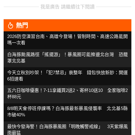
我是廣告 請繼續往下閱讀
熱門
2026防空演習台南、高雄今登場！管制時間、高速公路能開
嗎一次看
白海豚颱風路徑「搖擺游」！暴風圈可能擦邊北台灣 恐籠
罩北北基
今天立秋別吵架！「犯7禁忌」衰整年 錢包快放新鈔：開運
6招速看
五六日咖啡優惠！7-11拿鐵買2送2、寄杯10送10 全家咖啡2
杯88元
8/8明天會停班停課嗎？白海豚最新暴風侵襲率 北北基5縣
市破40%
最快今發海警！白海豚暴風圈「明晚觸警戒線」 3天紫爆風
雨最猛