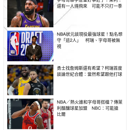
還有一人得飛來 可能不只打一季
NBA狀元談現役最強球星！點名想
守「這2人」 柯瑞、字母哥被無
視
勇士找詹姆斯還有希望？柯瑞首度
談論世紀合體：當然希望跟他打球
NBA／熱火誰和字母哥搭檔？傳萊
利醞釀球星加盟 NBC：可能搶
比爾