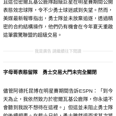
且這位密爾瓦基公鹿隊超級巨星在明星賽期間公開
表態效忠球隊，令不少勇士球迷感到失望。然而，
美媒最新報導指出，勇士隊並未放棄追逐，透過精
密的合約結構操作，他們仍有機會在今年夏天重啟
這筆震驚聯盟的超級交易。
我是廣告 請繼續往下閱讀
字母哥表態留隊 勇士交易大門未完全關閉
儘管阿德托昆博在明星賽期間告訴ESPN：「到今
天為止，我依然致力於密爾瓦基公鹿隊，你永遠不
會聽到我說不想待在這裡。」但這並未阻止勇士隊
的後續規畫。在截止日前，勇士雖然退而求其次將