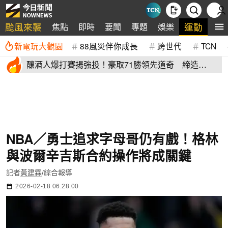
颱風來襲
運動
焦點
即時
要聞
專題
娛樂
全
新電玩大觀園
88風災伴你成長
跨世代
TCN
釀酒人爆打賽揚強投！豪取71勝領先道奇 締造
「1.43億美元奇蹟」
NBA／勇士追求字母哥仍有戲！格林
與波爾辛吉斯合約操作將成關鍵
記者
黃建霖
/綜合報導
2026-02-18 06:28:00