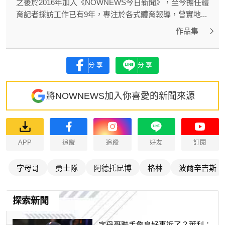
之後於2016年加入《NOWNEWS今日新聞》，至今擔任體
育記者採訪工作已有9年，專注於各式體育報導，曾實地...
作品集
分享
分享
將NOWNEWS加入你喜愛的新聞來源
APP
追蹤
追蹤
好友
訂閱
字母哥
勇士隊
阿德托昆博
格林
波爾辛吉斯
探索新聞
字母哥聯手詹皇好事近了？萊利：