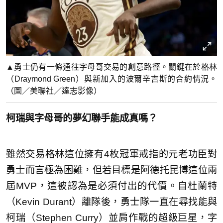
▲勇士仍有一條通往字母哥交易的創意路徑。關鍵在於格林
（Draymond Green）與新加入的波爾辛吉斯的合約情況。
（圖／美聯社／達志影像）
柯瑞與字母哥的夢幻聯手能成真嗎？
雖然交易格林這位擁有4枚冠軍戒指的元老功臣對
勇士而言極為困難，但若目標是阿德托昆博這位兩
屆MVP，這被認為是必須付出的代價。自杜蘭特
（Kevin Durant）離隊後，勇士隊一直在尋找能與
柯瑞（Stephen Curry）並肩作戰的超級巨星，字