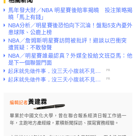
相關新聞
馬年發大財／NBA 明星賽後賠率揭曉 投注策略揭
曉「馬上有錢」
NBA分析／明星賽後恐怕向下沉淪！盤點5支內憂外
患球隊、公鹿上榜
NBA／詹姆斯明星賽訪問被批評！避談以巴衝突
遭質疑：不敢發聲
NBA／明星賽誰最認真？外媒全投給文班亞馬：他
是下一個聯盟門面
黃建霖
編輯記者
畢業於中國文化大學，曾在聯合報系經濟日報工作過一
年，主跑地方產經線，累積新聞採訪、撰寫實務經驗。