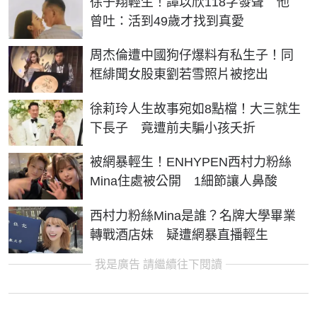
徐子翔輕生！譚以欣118字發聲 他
曾吐：活到49歲才找到真愛
周杰倫遭中國狗仔爆料有私生子！同
框緋聞女股東劉若雪照片被挖出
徐莉玲人生故事宛如8點檔！大三就生
下長子 竟遭前夫騙小孩夭折
被網暴輕生！ENHYPEN西村力粉絲
Mina住處被公開 1細節讓人鼻酸
西村力粉絲Mina是誰？名牌大學畢業
轉戰酒店妹 疑遭網暴直播輕生
我是廣告 請繼續往下閱讀