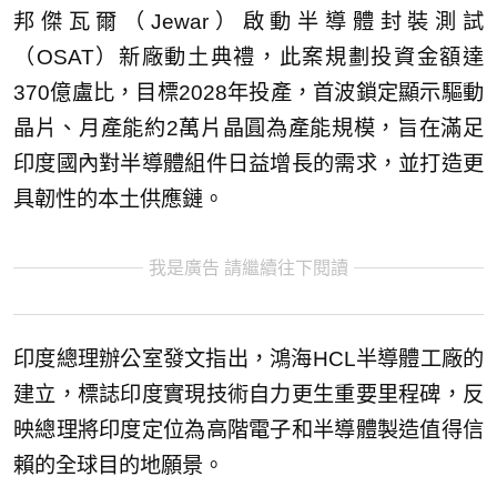
邦傑瓦爾（Jewar）啟動半導體封裝測試
（OSAT）新廠動土典禮，此案規劃投資金額達
370億盧比，目標2028年投產，首波鎖定顯示驅動
晶片、月產能約2萬片晶圓為產能規模，旨在滿足
印度國內對半導體組件日益增長的需求，並打造更
具韌性的本土供應鏈。
我是廣告 請繼續往下閱讀
印度總理辦公室發文指出，鴻海HCL半導體工廠的
建立，標誌印度實現技術自力更生重要里程碑，反
映總理將印度定位為高階電子和半導體製造值得信
賴的全球目的地願景。