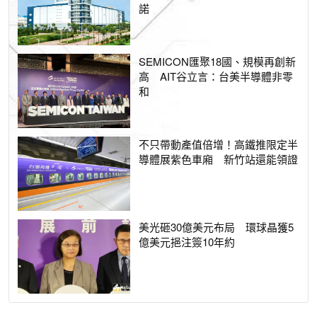
諾
SEMICON匯聚18國、規模再創新
高 AIT谷立言：台美半導體非零
和
不只帶動產值倍增！高鐵推限定半
導體展紫色車廂 新竹站還能領證
美光砸30億美元布局 環球晶獲5
億美元挹注簽10年約