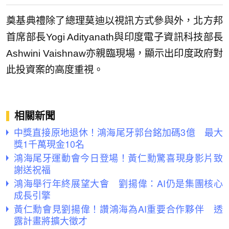
奠基典禮除了總理莫迪以視訊方式參與外，北方邦
首席部長Yogi Adityanath與印度電子資訊科技部長
Ashwini Vaishnaw亦親臨現場，顯示出印度政府對
此投資案的高度重視。
相關新聞
中獎直接原地退休！鴻海尾牙郭台銘加碼3億 最大
獎1千萬現金10名
鴻海尾牙運動會今日登場！黃仁勳驚喜現身影片致
謝送祝福
鴻海舉行年終展望大會 劉揚偉：AI仍是集團核心
成長引擎
黃仁勳會見劉揚偉！讚鴻海為AI重要合作夥伴 透
露計畫將擴大徵才