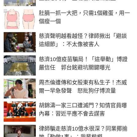
PR
肚腩一抓一大把，只需1個雞蛋，用一
個瘦一個
慈濟聲明越看越怪？律師揪出「避談
這細節」：不太像被害人
慈濟10億疫苗騙局！「這舉動」博證
嚴信任 郭台銘避坑關鍵曝光
周杰倫遭傳和女股東有私生子！杰威
爾一早急發聲 怒批狗仔博流量
胡錦濤一家三口遭滅門？知情官員曝
內幕：習近平應不會去謀害
律師騙走慈濟10億水很深？同業揶揄
她「勤做1事」：我輩楷模