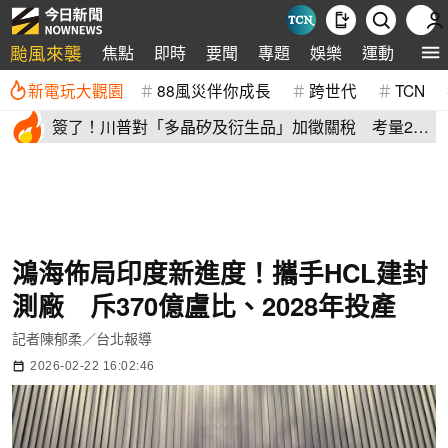
颱風來襲
焦點
即時
要聞
專題
娛樂
運動
全球
新電玩大觀園
88風災伴你成長
跨世代
TCN
簽了！川普對「多晶矽及衍生品」加徵關稅 考量2原
因年底才生效
鴻海佈局印度新進度！攜手HCL建封
測廠 斥370億盧比、2028年投產
記者陳郁柔／台北報導
2026-02-22 16:02:46