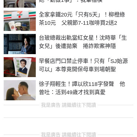
全家拿鐵20元「只有5天」！柳橙綠
茶10元 父親節7-11咖啡買2送2
台玻總裁出軌當紅女星！沈時華「生
女兒」後遭拋棄 捲詐欺案神隱
早餐店門口禁止停車！只有「SJ始源
可以」本尊竟開保母車到場朝聖
徐子翔輕生！譚以欣118字發聲 他
曾吐：活到49歲才找到真愛
我是廣告 請繼續往下閱讀
我是廣告 請繼續往下閱讀