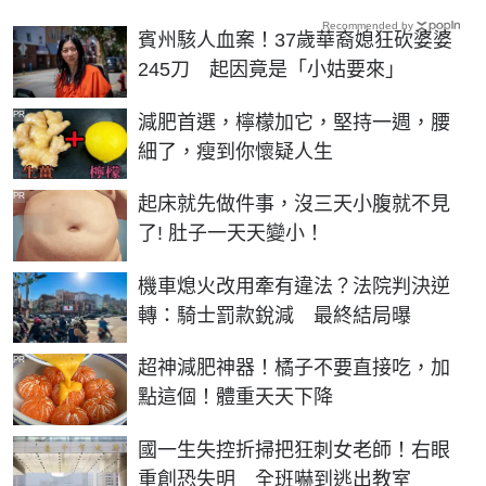
Recommended by
賓州駭人血案！37歲華裔媳狂砍婆婆
245刀 起因竟是「小姑要來」
PR
減肥首選，檸檬加它，堅持一週，腰
細了，瘦到你懷疑人生
PR
起床就先做件事，沒三天小腹就不見
了! 肚子一天天變小！
機車熄火改用牽有違法？法院判決逆
轉：騎士罰款銳減 最終結局曝
PR
超神減肥神器！橘子不要直接吃，加
點這個！體重天天下降
國一生失控折掃把狂刺女老師！右眼
重創恐失明 全班嚇到逃出教室