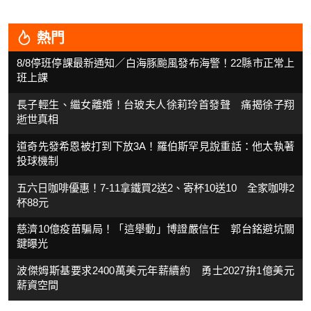
熱門
8/8停班停課最新通知／白海豚颱風發布海警！22縣市正常上
班上課
長子輕生、繼女離婚！台玻夫人徐莉玲首發聲 痛揭徐子翔
逝世真相
道奇先發希恩被打到下放3A！羅伯斯罕見說重話：他太執著
投球機制
五六日咖啡優惠！7-11拿鐵買2送2、寄杯10送10 全家咖啡2
杯88元
慈濟10億疫苗騙局！「這舉動」博證嚴信任 郭台銘避坑關
鍵曝光
波傑姆斯基要求2400萬美元年薪續約 勇士2027拚1億美元
薪資空間