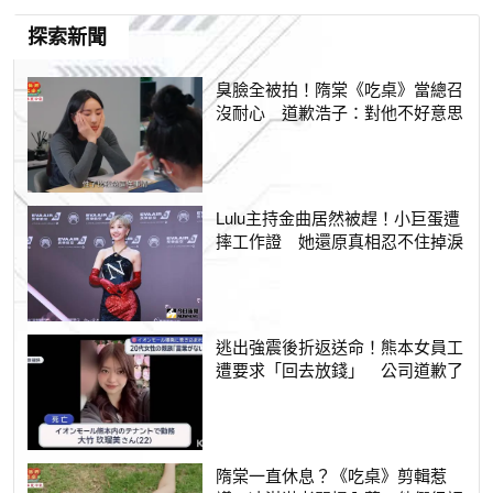
探索新聞
臭臉全被拍！隋棠《吃桌》當總召
沒耐心 道歉浩子：對他不好意思
Lulu主持金曲居然被趕！小巨蛋遭
摔工作證 她還原真相忍不住掉淚
逃出強震後折返送命！熊本女員工
遭要求「回去放錢」 公司道歉了
隋棠一直休息？《吃桌》剪輯惹