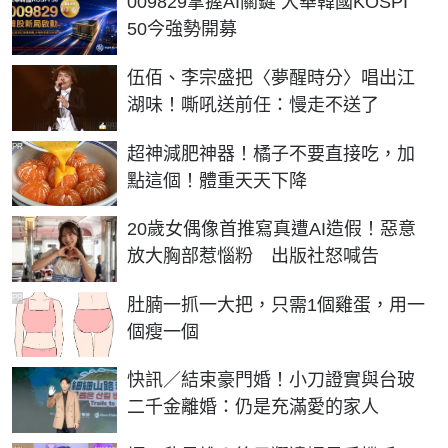
009829掌握AI關鍵 大華韓國KOSPI
50今強勢開募
伍佰、李宗盛把〈夢醒時分〉唱出江
湖味！嘶吼送前任：慢走不送了
PR
超神減肥神器！橘子不要直接吃，加
點這個！體重天天下降
20歲女偶像首推寫真遭AI造假！惡意
放大胸部惹惱粉 出版社怒喊告
PR
肚腩一抓一大把，只需1個雞蛋，用一
個瘦一個
快訊／結束豪門婚！小刀證實與台玻
二千金離婚：仍是充滿愛的家人