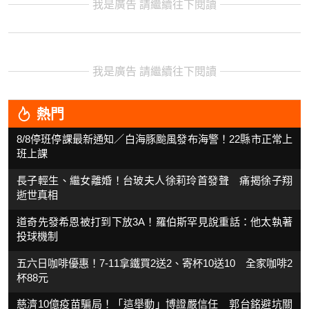
我是廣告 請繼續往下閱讀
我是廣告 請繼續往下閱讀
熱門
8/8停班停課最新通知／白海豚颱風發布海警！22縣市正常上
班上課
長子輕生、繼女離婚！台玻夫人徐莉玲首發聲 痛揭徐子翔
逝世真相
道奇先發希恩被打到下放3A！羅伯斯罕見說重話：他太執著
投球機制
五六日咖啡優惠！7-11拿鐵買2送2、寄杯10送10 全家咖啡2
杯88元
慈濟10億疫苗騙局！「這舉動」博證嚴信任 郭台銘避坑關