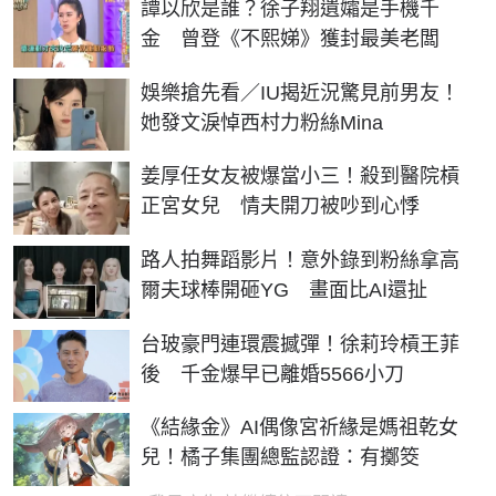
譚以欣是誰？徐子翔遺孀是手機千
金 曾登《不熙娣》獲封最美老闆
娛樂搶先看／IU揭近況驚見前男友！
她發文淚悼西村力粉絲Mina
姜厚任女友被爆當小三！殺到醫院槓
正宮女兒 情夫開刀被吵到心悸
路人拍舞蹈影片！意外錄到粉絲拿高
爾夫球棒開砸YG 畫面比AI還扯
台玻豪門連環震撼彈！徐莉玲槓王菲
後 千金爆早已離婚5566小刀
《結緣金》AI偶像宮祈緣是媽祖乾女
兒！橘子集團總監認證：有擲筊