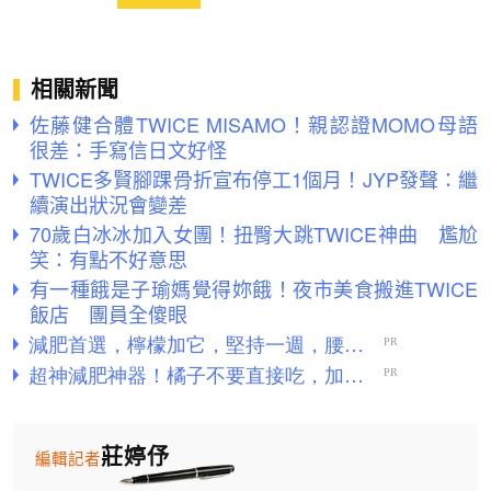
相關新聞
佐藤健合體TWICE MISAMO！親認證MOMO母語
很差：手寫信日文好怪
TWICE多賢腳踝骨折宣布停工1個月！JYP發聲：繼
續演出狀況會變差
70歲白冰冰加入女團！扭臀大跳TWICE神曲 尷尬
笑：有點不好意思
有一種餓是子瑜媽覺得妳餓！夜市美食搬進TWICE
飯店 團員全傻眼
莊婷伃
編輯記者