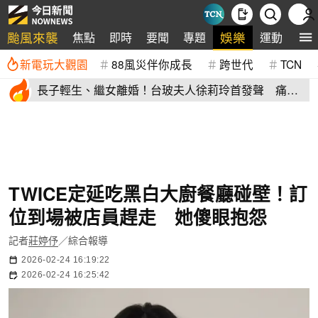
颱風來襲
娛樂
焦點
即時
要聞
專題
運動
全
新電玩大觀園
88風災伴你成長
跨世代
TCN
長子輕生、繼女離婚！台玻夫人徐莉玲首發聲 痛揭
徐子翔逝世真相
TWICE定延吃黑白大廚餐廳碰壁！訂
位到場被店員趕走 她傻眼抱怨
記者
莊婷伃
／綜合報導
2026-02-24 16:19:22
2026-02-24 16:25:42