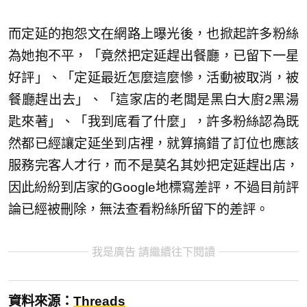
而定延的抱怨文在網路上曝光後，也掀起許多粉絲
為她抱不平，「竟然把定延趕出餐廳，已留下一星
好評」、「定延最近怎麼這麼慘，活動被取消，被
餐廳趕出去」、「這家店的老闆是黑白大廚2黑湯
匙來著」、「我到底看了什麼」，許多粉絲認為既
然都已經讓定延坐到店裡，就算搞錯了訂位也應該
服務完客人才行，而不是莫名其妙把定延趕出店，
因此紛紛到店家的Google地標寫差評，不過目前評
論已經被刪除，無法查看粉絲所留下的差評。
我是廣告 請繼續往下閱讀
資料來源：
Threads