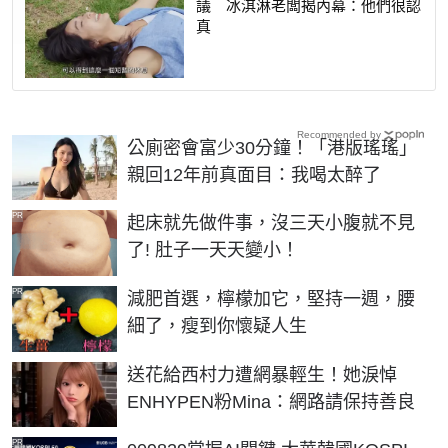
議 冰淇淋老闆揭內幕：他們很認
真
Recommended by
公廁密會富少30分鐘！「港版瑤瑤」
親回12年前真面目：我喝太醉了
PR
起床就先做件事，沒三天小腹就不見
了! 肚子一天天變小！
PR
減肥首選，檸檬加它，堅持一週，腰
細了，瘦到你懷疑人生
送花給西村力遭網暴輕生！她淚悼
ENHYPEN粉Mina：網路請保持善良
PR