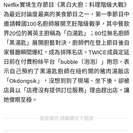
Netflix實境生存節目《黑白大廚：料理階級大戰》
為最近討論度最高的美食節目之一，第一季節目中
邀請韓國100名廚師展開烹飪階級戰爭，其中餐飲
界20位的菁英主廚稱為「白湯匙」；80位無名廚師
「黑湯匙」展開廚藝對決，廚師們在登上節目後自
家餐廳瞬間爆紅，成為排隊名店。TWICE成員定延
日前在付費粉絲平台「bubble（泡泡）」抱怨，表
示自己預約了黑湯匙廚師在紐約開的豬肉湯飯店
「Okdongsik」，沒想到到了現場、坐下後，卻被
店員以「店裡沒有提供訂位服務」理由趕出店，讓
她傻眼至極。
我是廣告 請繼續往下閱讀