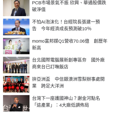
PCB市場景氣不振 欣興、華通股價跌
破淨值
不怕AI泡沫化！台經院長張建一預
告 今年經濟成長預測破10％
momo富邦媒Q1營收70.06億 創歷年
新高
台北國際電腦展新創專區夯 國外廠
商來台已訂嘸飯店
拚亞洲盃 中信銀澳洲雪梨辦事處開
業 跨足大洋洲
台灣下一座護國神山？謝金河點名
「這產業」：4大廠低調佈局