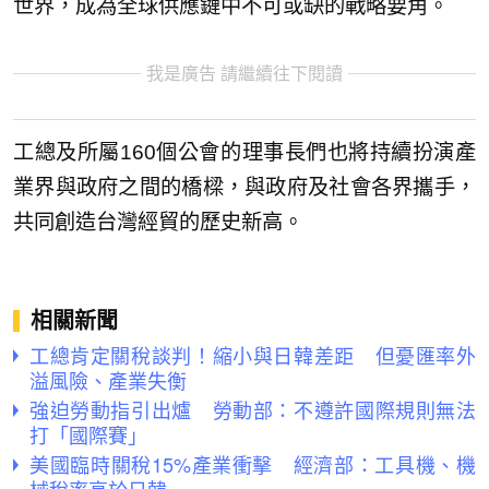
世界，成為全球供應鏈中不可或缺的戰略要角。
我是廣告 請繼續往下閱讀
工總及所屬160個公會的理事長們也將持續扮演產
業界與政府之間的橋樑，與政府及社會各界攜手，
共同創造台灣經貿的歷史新高。
相關新聞
工總肯定關稅談判！縮小與日韓差距 但憂匯率外
溢風險、產業失衡
強迫勞動指引出爐 勞動部：不遵許國際規則無法
打「國際賽」
美國臨時關稅15%產業衝擊 經濟部：工具機、機