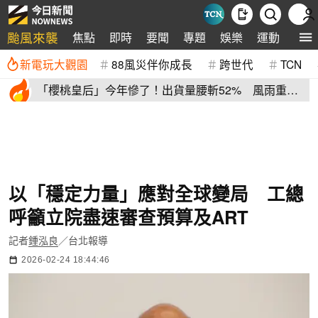
颱風來襲
焦點
即時
要聞
專題
娛樂
運動
全球
新電玩大觀園
88風災伴你成長
跨世代
TCN
「櫻桃皇后」今年慘了！出貨量腰斬52% 風雨重
創、產季提早收尾
以「穩定力量」應對全球變局 工總
呼籲立院盡速審查預算及ART
記者
鍾泓良
／台北報導
2026-02-24 18:44:46