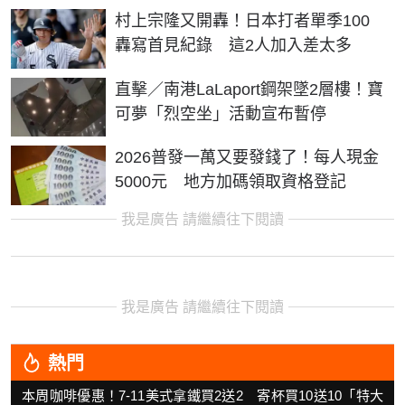
村上宗隆又開轟！日本打者單季100
轟寫首見紀錄 這2人加入差太多
直擊／南港LaLaport鋼架墜2層樓！寶
可夢「烈空坐」活動宣布暫停
2026普發一萬又要發錢了！每人現金
5000元 地方加碼領取資格登記
我是廣告 請繼續往下閱讀
我是廣告 請繼續往下閱讀
熱門
本周咖啡優惠！7-11美式拿鐵買2送2 寄杯買10送10「特大