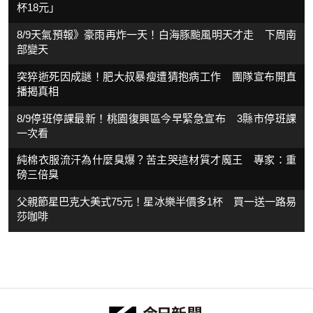
杯18元」
8/9天氣預報》豪雨再炸一天！白海豚颱風明天才走 下周南
部變天
突猝逝死因成謎！肥大叔暴瘦遭猜抱病工作 團隊宣布開直
播揭真相
8/9停班停課最新！桃園復興區今早緊急宣布 3縣市停班課
一次看
純棉衣服流汗為什麼臭爆？苦主哭這材質才魔王 專家：重
磅三倍臭
父親節星巴克大美式75元！星冰樂半價多1杯 買一送一路易
莎咖啡