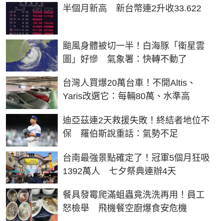
半個月新高 新台幣連2升收33.622
颱風身體被切一半！白海豚「衛星雲
圖」好慘 氣象署：快轉不動了
台灣人買爆20萬台車！不開Altis、
Yaris改選它：每輛80萬、水準高
迪亞茲連2天救援失敗！終結者地位不
保 羅伯斯說重話：氣勢不足
台南最強景點確定了！冠軍5個月狂吸
1392萬人 七夕祭典連辦4天
餐具發霉爬滿蛆蟲竟洗洗再用！員工
怒檢舉 飛機餐空廚爆食安危機