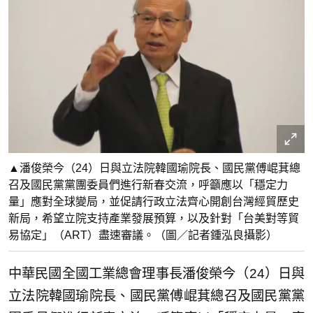
▲潘俊榮今（24）日與立法院韓國瑜院長、國民黨傅崐萁總
召及國民黨黨團委員們進行新春交流，呼籲應以「穩定力
量」應對全球變局，並促請行政立法齊心開創台灣經貿歷史
新局，希望立院支持產業發展預算，以及針對「台美對等貿
易協定」（ART）盡速審議。（圖／記者鍾泓良攝影）
中華民國全國工業總會理事長潘俊榮今（24）日與
立法院韓國瑜院長、國民黨傅崐萁總召及國民黨黨