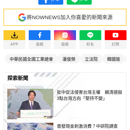
將NOWNEWS加入你喜愛的新聞來源
APP
追蹤
追蹤
好友
訂閱
中華民國全國工業總會
潘俊榮
立法院
韓國瑜
探索新聞
批中促法侵害台灣主權 賴清德拋
3點台灣方向「堅持不變」
普發現金刺激消費？中研院調查