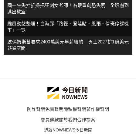
國一生失控折掃把狂刺女老師！右眼重創恐失明 全班嚇到
逃出教室
颱風動態整理！白海豚「路徑、登陸點、風雨、停班停課機
率」一覽
波傑姆斯基要求2400萬美元年薪續約 勇士2027拚1億美元
薪資空間
防詐聲明
免責聲明
隱私權聲明
著作權聲明
會員條款
關於我們
合作提案
追蹤NOWNEWS今日新聞