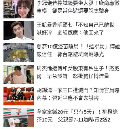
李冠儀昔控試鏡要坐大腿！廠商應徵
車模 卻是當伴遊還要脫衣驗身
王凱暴斃明頭七「不知自己已離世」
喊好冷 劇組感應：他回來了
慈濟10億疫苗騙局！「這舉動」博證
嚴信任 郭台銘避坑關鍵曝光
周杰倫遭傳和女股東有私生子！杰威
爾一早急發聲 怒批狗仔博流量
胡錦濤一家三口遭滅門？知情官員曝
內幕：習近平應不會去謀害
全家拿鐵20元「只有5天」！柳橙綠
茶10元 父親節7-11咖啡買2送2