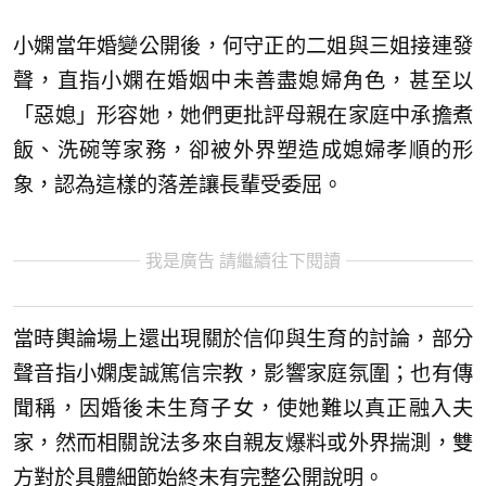
小嫻當年婚變公開後，何守正的二姐與三姐接連發
聲，直指小嫻在婚姻中未善盡媳婦角色，甚至以
「惡媳」形容她，她們更批評母親在家庭中承擔煮
飯、洗碗等家務，卻被外界塑造成媳婦孝順的形
象，認為這樣的落差讓長輩受委屈。
我是廣告 請繼續往下閱讀
當時輿論場上還出現關於信仰與生育的討論，部分
聲音指小嫻虔誠篤信宗教，影響家庭氛圍；也有傳
聞稱，因婚後未生育子女，使她難以真正融入夫
家，然而相關說法多來自親友爆料或外界揣測，雙
方對於具體細節始終未有完整公開說明。