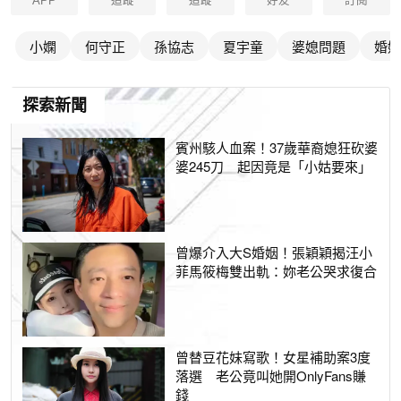
APP
追蹤
追蹤
好友
訂閱
小嫻
何守正
孫協志
夏宇童
婆媳問題
婚姻
探索新聞
賓州駭人血案！37歲華裔媳狂砍婆
婆245刀 起因竟是「小姑要來」
曾爆介入大S婚姻！張穎穎揭汪小
菲馬筱梅雙出軌：妳老公哭求復合
曾替豆花妹寫歌！女星補助案3度
落選 老公竟叫她開OnlyFans賺
錢