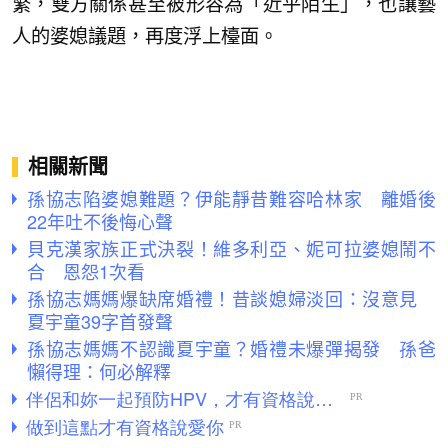
繁，雙方關係甚至被形容為「近乎陌生」，也讓藝
人的婆媳議題，再度浮上檯面。
相關新聞
孫協志陷婆媳難題？伊能靜昔難容哈林家 離婚後
22年吐不後悔心聲
貝克漢家族正式決裂！維多利亞、妮可拉婆媳鬧不
合 恩怨1次看
孫協志媽媽爆缺席婚禮！昔談媳婦淡回：沒意見
夏宇童39字首發聲
孫協志媽媽不認識夏宇童？婚禮未爆彈揭發 孫爸
懶得理：何必解釋