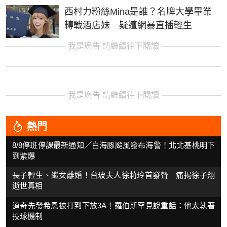
西村力粉絲Mina是誰？名牌大學畢業
轉戰酒店妹 疑遭網暴直播輕生
我是廣告 請繼續往下閱讀
我是廣告 請繼續往下閱讀
熱門
8/8停班停課最新通知／白海豚颱風發布海警！北北基桃明下
到紫爆
長子輕生、繼女離婚！台玻夫人徐莉玲首發聲 痛揭徐子翔
逝世真相
道奇先發希恩被打到下放3A！羅伯斯罕見說重話：他太執著
投球機制