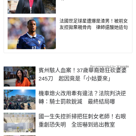
法國世足球星遭爆是渣男！被前女
友控拋棄親骨肉 律師還酸她這句
Recommended by
賓州駭人血案！37歲華裔媳狂砍婆婆
245刀 起因竟是「小姑要來」
機車熄火改用牽有違法？法院判決逆
轉：騎士罰款銳減 最終結局曝
國一生失控折掃把狂刺女老師！右眼
重創恐失明 全班嚇到逃出教室