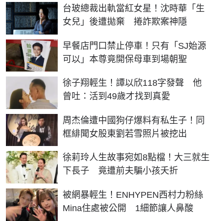
台玻總裁出軌當紅女星！沈時華「生
女兒」後遭拋棄 捲詐欺案神隱
早餐店門口禁止停車！只有「SJ始源
可以」本尊竟開保母車到場朝聖
徐子翔輕生！譚以欣118字發聲 他
曾吐：活到49歲才找到真愛
周杰倫遭中國狗仔爆料有私生子！同
框緋聞女股東劉若雪照片被挖出
徐莉玲人生故事宛如8點檔！大三就生
下長子 竟遭前夫騙小孩夭折
被網暴輕生！ENHYPEN西村力粉絲
Mina住處被公開 1細節讓人鼻酸