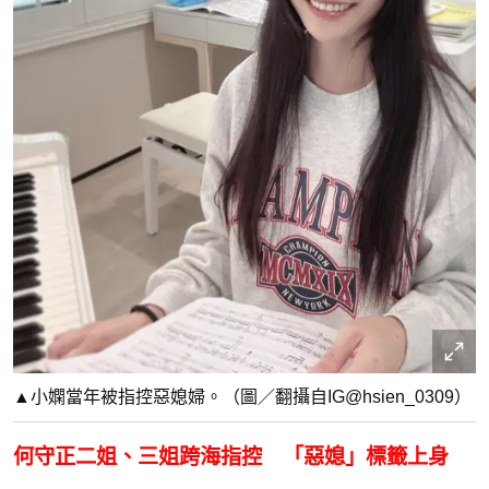
▲小嫻當年被指控惡媳婦。（圖／翻攝自IG@hsien_0309）
何守正二姐、三姐跨海指控 「惡媳」標籤上身