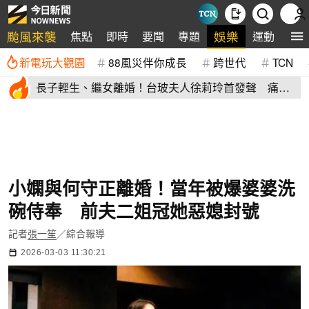
颱風來襲
娛樂
焦點
即時
要聞
專題
運動
全
新電玩大觀園
88風災伴你成長
跨世代
TCN
長子輕生、繼女離婚！台玻夫人徐莉玲首發聲 痛揭
徐子翔逝世真相
小嫻與何守正離婚！當年被爆婆婆洗
碗侍奉 前夫二姐冠她惡媳封號
記者
張一笙
／綜合報導
2026-03-03 11:30:21