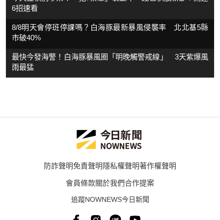
6招速看
8/8明天會停班停課嗎？白海豚最新暴風侵襲率 北北基5縣
市破40%
最快今發海警！白海豚暴風圈「明晚觸警戒線」 3天紫爆風
雨最猛
防詐聲明
免責聲明
隱私權聲明
著作權聲明
會員條款
關於我們
合作提案
追蹤NOWNEWS今日新聞