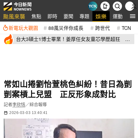
颱風來襲
娛樂
焦點
即時
要聞
專題
運動
全
新電玩大觀園
88風災伴你成長
跨世代
TCN
台大3碩士1博士畢業！姜厚任女友童芯學歷超狂 他
讚爆：比我厲害
常如山捲劉怡萱桃色糾紛！昔日為剴
剴案槓上兒盟 正反形象成對比
記者
李欣恬
／綜合報導
2026-03-03 13:40:41