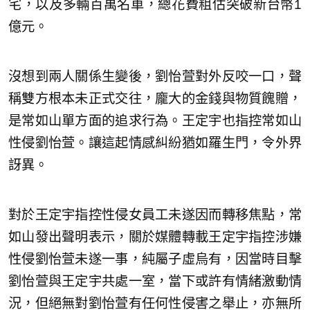
宅，以及多輛百萬名車，總花費粗估突破新台幣1
億元。
沒想到兩人關係生變後，劉怡萱對外反咬一口，聲
稱雙方根本未正式交往，龐大的金錢與物質餽贈，
是常如山單方面的追求行為。王定宇也指控常如山
性侵劉怡萱。讓這起情感糾紛猶如羅生門，令外界
訝異。
對於王定宇指控性侵女員工未遂因而轉移焦點，常
如山發出聲明表示，關於媒體轉載王定宇指控涉嫌
性侵劉怡萱未遂一事，純屬子虛烏有，因當時目擊
劉怡萱與王定宇共處一室，當下或許有情緒激動情
況，但絕無對劉怡萱有任何性侵害之舉止，亦無所