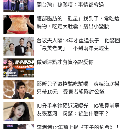
開台灣」孫鵬嘆：事情都會過
PR
腹部脂肪的「剋星」找到了，常吃這
幾物，吃走大肚囊，瘦出小蠻腰
台玻夫人隔13年才重逢長子！他娶回
「最美老闆」 不到兩年竟輕生
PR
做到這點才有資格說愛你
邵昕兒子遭控騙吃騙喝！爽嗑海底撈
只帶10元 受害者組隊討公道
IU分手李鐘碩近況曝光！IG驚見前男
友張基河 粉驚：發生什麼事？
李潤潤12年前上過《王子的約會》！