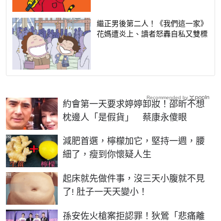
繼正男後第二人！《我們這一家》
花媽遭炎上、讀者怒轟自私又雙標
Recommended by
約會第一天要求婷婷卸妝！邵昕不想
枕邊人「是假貨」 蔡康永傻眼
PR
減肥首選，檸檬加它，堅持一週，腰
細了，瘦到你懷疑人生
PR
起床就先做件事，沒三天小腹就不見
了! 肚子一天天變小！
孫安佐火槍案拒認罪！狄鶯「悲痛離