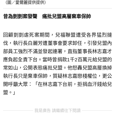
（圖／愛爾麗提供提供）
昔為剴剴案發聲 痛批兒盟高層棄車保帥
回顧剴剴虐死案期間，兒福聯盟遭受各界猛烈撻
伐，執行長白麗芳遭董事會要求卸任，引發兒盟內
部員工強烈不滿並發起連署，直指董事長林志嘉才
應負起全責下台。當時曾捐款1千2百萬元給兒盟的
常如山，公開表態痛批兒盟。他怒轟兒盟高層換掉
執行長只是棄車保帥，質疑林志嘉戀棧權位，更公
開呼籲大眾：「在林志嘉下台前，拒捐血汗錢給兒
盟。」
我是廣告 請繼續往下閱讀