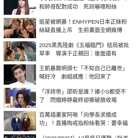
和帥哥配對成功 死訊嚇壞粉絲
追星被網暴！ENHYPEN日本正妹粉
絲疑直播上吊 生前畫面全網瘋傳
2025黑馬陸劇《五福臨門》結局被批
草率 導演于正親回：後面還有
王凱暴斃明頭七「不知自己已離世」
喊好冷 劇組感應：他回來了
「浮誇帝」邵昕是誰？連小S都受不
了 閃婚婷婷最終卻撕破臉收場
百萬插畫家阿啾「向學長求婚成
功」！直播掏戒指粉絲看哭：要幸福