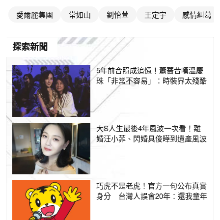
愛爾麗集團
常如山
劉怡萱
王定宇
感情糾葛
探索新聞
5年前合照成追憶！蕭薔昔嘆溫慶
珠「非常不容易」：時裝界太殘酷
大S人生最後4年風波一次看！離
婚汪小菲、閃婚具俊曄到遺產風波
巧虎不是老虎！官方一句公布真實
身分 台灣人誤會20年：還我童年