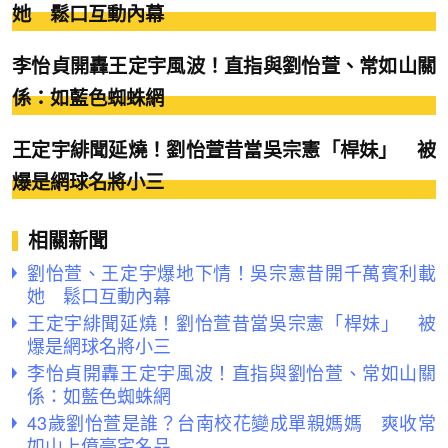
她 鬆口互動內幕
李怡貞開轟王定宇風波！直指與劉怡萱、常如山關
係：如藍色蜘蛛網
王定宇緋聞延燒！劉怡萱昔當吳宗憲「桿妹」 被
爆是網球名將小三
相關新聞
劉怡萱、王定宇爆地下情！吳宗憲昔開千萬賓利載
她 鬆口互動內幕
王定宇緋聞延燒！劉怡萱昔當吳宗憲「桿妹」 被
爆是網球名將小三
李怡貞開轟王定宇風波！直指與劉怡萱、常如山關
係：如藍色蜘蛛網
43歲劉怡萱是誰？台南校花變成單親媽媽 爽收常
如山上億豪宅名品