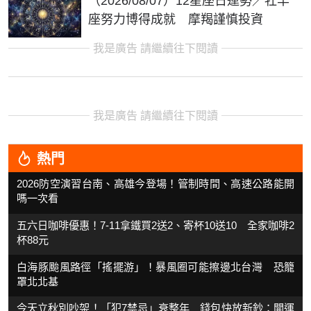
（2026/08/07）12星座日運勢／牡羊
座努力博得成就 摩羯謹慎投資
我是廣告 請繼續往下閱讀
我是廣告 請繼續往下閱讀
熱門
2026防空演習台南、高雄今登場！管制時間、高速公路能開
嗎一次看
五六日咖啡優惠！7-11拿鐵買2送2、寄杯10送10 全家咖啡2
杯88元
白海豚颱風路徑「搖擺游」！暴風圈可能擦邊北台灣 恐籠
罩北北基
今天立秋別吵架！「犯7禁忌」衰整年 錢包快放新鈔：開運