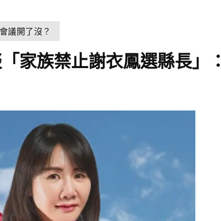
會議開了沒？
談「家族禁止謝衣鳳選縣長」