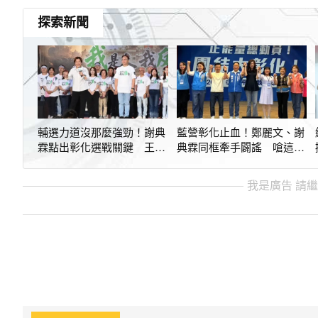
探索新聞
輔選力道沒那麼強勁！謝典
藍營彰化止血！鄭麗文、謝
霖點出彰化選戰關鍵 王惠
典霖同框牽手闢謠 嗆這事
美4字冷回
「全是假的」
我是廣告 請