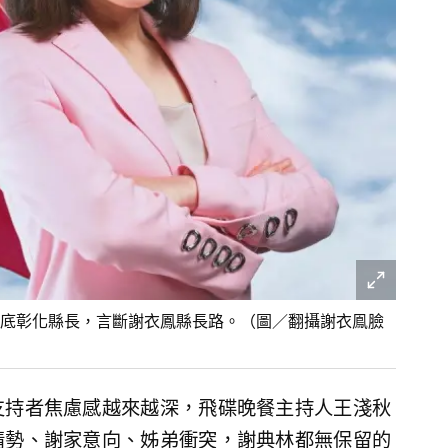
底彰化縣長，言斷謝衣鳳縣長路。（圖／翻攝謝衣鳯臉
支持者焦慮感越來越深，飛碟晚餐主持人王淺秋
情勢、謝家意向、姊弟衝突，謝典林都無保留的