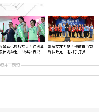
綠營彰化裂痕擴大！徐國勇
鄭麗文才力挺！他歡喜首拋
搬神明勸退 邱建富轟只顧
縣長政見 兩對手打臉：是
復辟新潮流
有多狀況外？
繼續往下閱讀