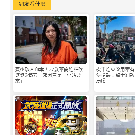
網友看什麼
賓州駭人血案！37歲華裔媳狂砍
機車熄火改用牽有
婆婆245刀 起因竟是「小姑要
決逆轉：騎士罰款
來」
局曝
PR