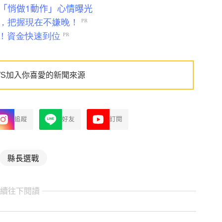
「悄做1動作」心情曝光
WS加入你喜愛的新聞來源
追蹤
好友
訂閱
縣長選戰
繼續往下閱讀