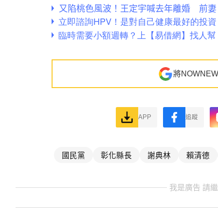
又陷桃色風波！王定宇喊去年離婚 前妻
將NOWNE
APP
追蹤
國民黨
彰化縣長
謝典林
賴清德
我是廣告 請