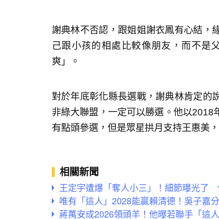
謝典林不否認，跟姐姐謝衣鳳有心結，
己跟小孩的相處比較像朋友，而不是
爽」。
對於年底彰化縣長選戰，謝典林肯定的
非綠大聯盟，一定可以勝選。他以201
有點頭參選，但是眾星拱月支持王惠美，
相關新聞
王定宇遭爆「奪人小三」！細節曝光了 
唯有「這人」2028能贏賴清德！吳子嘉
蔣萬安成2026領頭羊！他曝若聯手「這