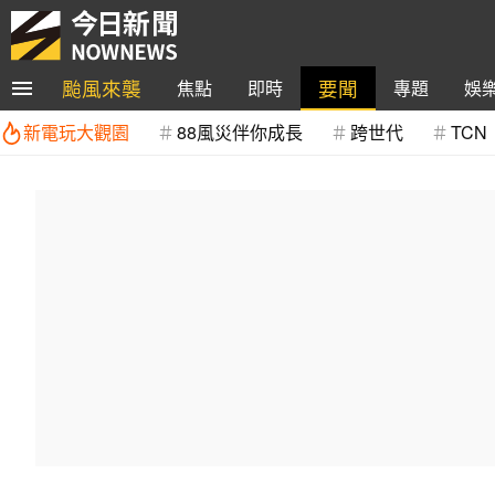
颱風來襲
要聞
焦點
即時
專題
娛
新電玩大觀園
88風災伴你成長
跨世代
TCN