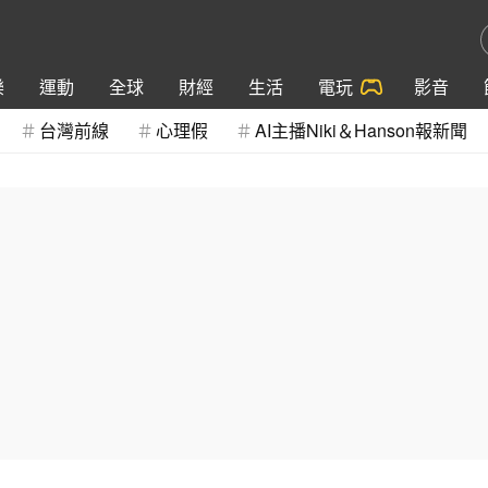
樂
運動
全球
財經
生活
電玩
影音
台灣前線
心理假
AI主播Niki＆Hanson報新聞