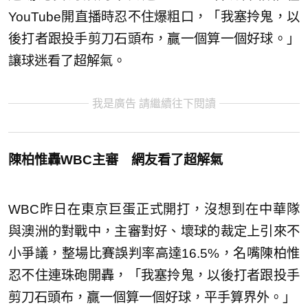
YouTube開直播時忍不住爆粗口，「我塞拎鬼，以
後打者跟投手剪刀石頭布，贏一個算一個好球。」
讓球迷看了超解氣。
我是廣告 請繼續往下閱讀
陳柏惟轟WBC主審 網友看了超解氣
WBC昨日在東京巨蛋正式開打，沒想到在中華隊
與澳洲的對戰中，主審對好、壞球的裁定上引來不
小爭議，整場比賽誤判率高達16.5%，名嘴陳柏惟
忍不住連珠砲開轟，「我塞拎鬼，以後打者跟投手
剪刀石頭布，贏一個算一個好球，平手算界外。」