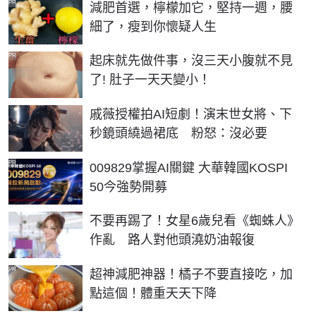
PR
減肥首選，檸檬加它，堅持一週，腰
細了，瘦到你懷疑人生
PR
起床就先做件事，沒三天小腹就不見
了! 肚子一天天變小！
戚薇授權拍AI短劇！演末世女將、下
秒鏡頭繞過裙底 粉怒：沒必要
PR
009829掌握AI關鍵 大華韓國KOSPI
50今強勢開募
不要再踢了！女星6歲兒看《蜘蛛人》
作亂 路人對他頭澆奶油報復
PR
超神減肥神器！橘子不要直接吃，加
點這個！體重天天下降