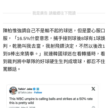
我是廣告 請繼續往下閱讀
陳柏惟強調自己不是輸不起的球迷，但是要心服口
服，「16.5%什麼意思，捕手接到球後8球有1球誤
判，乾脆叫我去當，我射飛鏢決定，不然以後改1
到9棒出來猜拳。」就連韓國球迷在看轉播時，看
到裁判將中華隊的好球硬生生判成壞球，都忍不住
罵髒話。