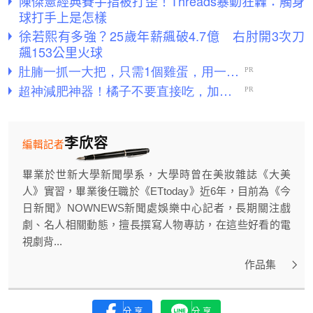
陳傑憲經典賽手指被打歪！Threads暴動狂轟：觸身
球打手上是怎樣
徐若熙有多強？25歲年薪飆破4.7億 右肘開3次刀
飆153公里火球
李欣容
編輯記者
畢業於世新大學新聞學系，大學時曾在美妝雜誌《大美
人》實習，畢業後任職於《ETtoday》近6年，目前為《今
日新聞》NOWNEWS新聞處娛樂中心記者，長期關注戲
劇、名人相關動態，擅長撰寫人物專訪，在這些好看的電
視劇背...
作品集
分享
分享