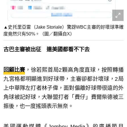
▲史托里亞雷（Jake Storiale）驚訝WBC主審的好壞球準確
度竟然只有50%。（圖／翻攝自X）
古巴主審被出征 連美國都看不下去
回顧比賽
，徐若熙首局2顆高角度直球，按照轉播
九宮格都明顯進到好球帶，主審卻都計壞球，2局
上中華隊左打者林子偉，面對偏離好球帶很遠的外
角球被記好球，大聯盟打者「費仔」費爾柴德被三
振後，也一度搖頭表示無奈。
美國運動媒體《Jomboy Media》的廣播節目