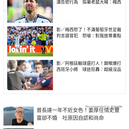
滿告密行為 指著老鼠大喊：梅西
影／梅西怒了！不滿葡萄牙世足裁
判言語冒犯 怒嗆：對我放尊重點
影／阿根廷輸球還打人！鎖喉爆打
西班牙小將 球迷狂轟：超級沒品
Recommended by
曾長達一年不近女色！姜厚任情史豐
富卻不婚 吐原因自認和尚命