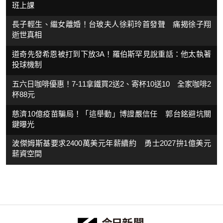
班上課
長子輕生、繼女離婚！台玻夫人徐莉玲首發聲 痛揭徐子翔
逝世真相
道奇先發希恩被打到下放3A！羅伯斯罕見說重話：他太執著
投球機制
五六日咖啡優惠！7-11拿鐵買2送2、寄杯10送10 全家咖啡2
杯88元
慈濟10億疫苗騙局！「這舉動」博證嚴信任 郭台銘避坑關
鍵曝光
波傑姆斯基要求2400萬美元年薪續約 勇士2027拚1億美元
薪資空間