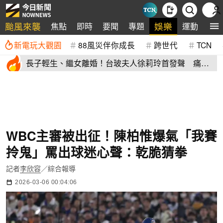
颱風來襲
娛樂
焦點
即時
要聞
專題
運動
全
新電玩大觀園
88風災伴你成長
跨世代
TCN
長子輕生、繼女離婚！台玻夫人徐莉玲首發聲 痛揭
徐子翔逝世真相
WBC主審被出征！陳柏惟爆氣「我賽
拎鬼」罵出球迷心聲：乾脆猜拳
記者
李欣容
／綜合報導
2026-03-06 00:04:06