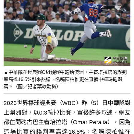
▲中華隊在經典賽C組預賽中輸給澳洲，主審培拉塔的誤判
率高達16.5%引來熱議，名嘴陳柏惟更在直播中連珠砲飆
罵。（圖／記者葉政勳攝）
2026世界棒球經典賽（WBC）昨（5）日中華隊對
上澳洲對，以0:3輸掉比賽，賽後許多球迷、網友
都在開砲古巴主審培拉塔（Omar Peralta），因為
這場比賽的誤判率高達16.5%，名嘴陳柏惟在