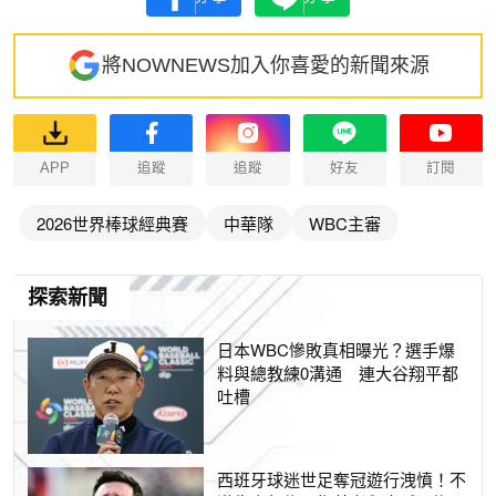
將NOWNEWS加入你喜愛的新聞來源
APP
追蹤
追蹤
好友
訂閱
2026世界棒球經典賽
中華隊
WBC主審
探索新聞
日本WBC慘敗真相曝光？選手爆
料與總教練0溝通 連大谷翔平都
吐槽
西班牙球迷世足奪冠遊行洩憤！不