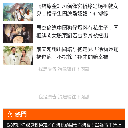
《結緣金》AI偶像宮祈緣是媽祖乾女
兒！橘子集團總監認證：有擲筊
周杰倫遭中國狗仔爆料有私生子！同
框緋聞女股東劉若雪照片被挖出
前夫趁她出國培訓抱走兒！徐莉玲痛
揭傷疤 不捨徐子翔才開始幸福
我是廣告 請繼續往下閱讀
我是廣告 請繼續往下閱讀
熱門
8/8停班停課最新通知／白海豚颱風發布海警！22縣市正常上