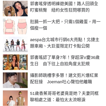
郭書瑤穿透明褲遊美國！路人回頭全
盯蜜桃臀 紐約女性狂問哪買的
PR
肚腩一抓一大把，只需1個雞蛋，用一
個瘦一個
aespa台北城市行銷6大亮點！北捷主
題車廂、大巨蛋限定打卡點公開
郭書瑤認了單身7年！穿超深V慶36歲
生日 由下往上自拍角度太犯規
攝影師跳槽李多慧！建文剪片爆紅業
配狂接 Joeman吐心聲怕他離職
51歲香蕉哥哥老婆竟是她？夫妻同框
聊相處之道：最怕太太流眼淚