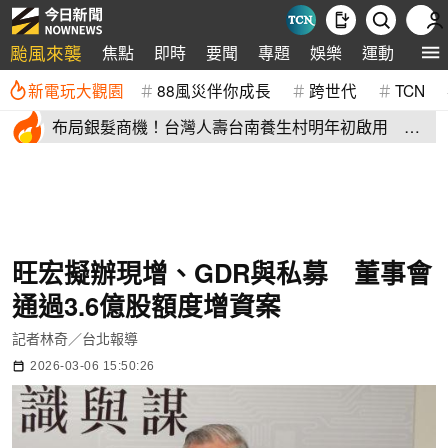
颱風來襲
焦點
即時
要聞
專題
娛樂
運動
全球
新電玩大觀園
88風災伴你成長
跨世代
TCN
布局銀髮商機！台灣人壽台南養生村明年初啟用 月
繳4萬就能入住
旺宏擬辦現增、GDR與私募 董事會
通過3.6億股額度增資案
記者林奇／台北報導
2026-03-06 15:50:26