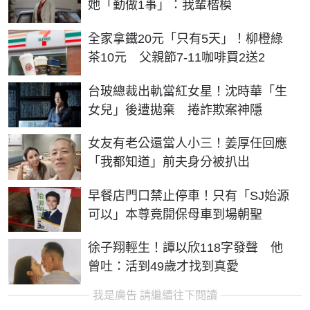
她「勤做1事」：我輩楷模
全家拿鐵20元「只有5天」！柳橙綠
茶10元 父親節7-11咖啡買2送2
台玻總裁出軌當紅女星！沈時華「生
女兒」後遭拋棄 捲詐欺案神隱
女友有老公還當人小三！姜厚任回應
「我都知道」前夫身分被扒出
早餐店門口禁止停車！只有「SJ始源
可以」本尊竟開保母車到場朝聖
徐子翔輕生！譚以欣118字發聲 他
曾吐：活到49歲才找到真愛
我是廣告 請繼續往下閱讀