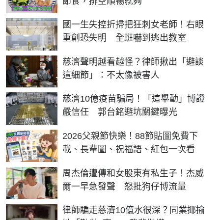
節食，排空順暢就夠
國一生失控折掃把狂刺女老師！右眼
重創恐失明 全班嚇到逃出教室
慈濟聲明越看越怪？律師揪出「避談
這細節」：不太像被害人
慈濟10億疫苗騙局！「這舉動」博證
嚴信任 郭台銘避坑關鍵曝光
2026父親節快樂！88節貼圖免費下
載、長輩圖、祝福語、紅包一次看
周杰倫遭傳和女股東有私生子！杰威
爾一早急發聲 怒批狗仔博流量
律師騙走慈濟10億水很深？同業揶揄