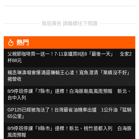
我是廣告 請繼續往下閱讀
熱門
父親節咖啡買一送一！7-11拿鐵買8送8「最後一天」 全家2
杯88元
楊丞琳演唱會爆滿還賺輸王心凌！寬魚澄清「業績沒不好」
揭營收
8/9停班停課「7縣市」達標！白海豚颱風風雨預報 新北、
台中入列
GP125已經被淘汰了！台灣最省油機車出爐 1公升油「猛騎
65公里」
8/9停班停課「8縣市」達標！新北、桃竹苗都入列 白海豚
風雨預報