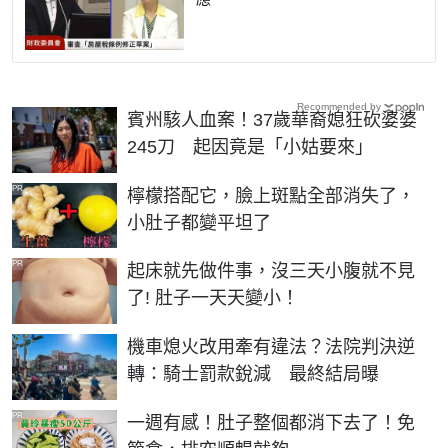
Recommended by
賓州駭人血案！37歲華裔媳狂砍婆婆
245刀 起因竟是「小姑要來」
PR
檸檬搭配它，臉上斑點全部消失了，
小肚子都變平坦了
PR
起床就先做件事，沒三天小腹就不見
了! 肚子一天天變小！
機車熄火改用牽有違法？法院判決逆
轉：騎士罰款銳減 最終結局曝
PR
一週有感！肚子整個都消下去了！免