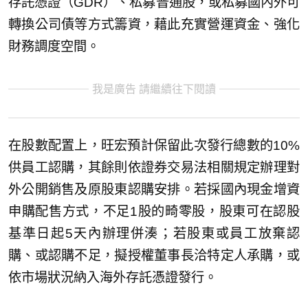
存託憑證（GDR）、私募普通股，或私募國內外可
轉換公司債等方式籌資，藉此充實營運資金、強化
財務調度空間。
我是廣告 請繼續往下閱讀
在股數配置上，旺宏預計保留此次發行總數的10%
供員工認購，其餘則依證券交易法相關規定辦理對
外公開銷售及原股東認購安排。若採國內現金增資
申購配售方式，不足1股的畸零股，股東可在認股
基準日起5天內辦理併湊；若股東或員工放棄認
購、或認購不足，擬授權董事長洽特定人承購，或
依市場狀況納入海外存託憑證發行。