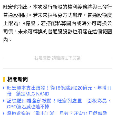
旺宏也指出，本次發行新股的權利義務將與已發行
普通股相同。若未來採私募方式辦理，普通股額度
上限為1.8億股；若搭配私募國內或海外可轉換公
司債，未來可轉換的普通股股數也須落在這個範圍
內。
我是廣告 請繼續往下閱讀
相關新聞
旺宏資本支出爆發！從18億跳到220億元、年增11
倍 鎖定MLC NAND
記憶體四雄全部被關！旺宏列處置 面板彩晶、
CPO波若威也逃不掉
吳敏求道歉「重出江湖」見效？旺宏11月虧轉盈