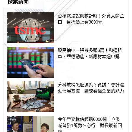
探索新聞
台積電法說倒數計時！外資大開金
口 目標價上看3800元
股民抽中一張最多賺6萬！和運租
車、華德動能、新應材本週申購
分科放榜怎麼選系？資誠：會計職
涯發展基礎 訓練看懂企業的能力
今年證交稅估超過6000億！立委
喊普發1萬勢在必行 財長最新回
應