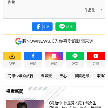
也希...
作品集
分享
分享
將NOWNEWS加入你喜愛的新聞來源
APP
追蹤
追蹤
好友
訂閱
花甲少年趣旅行
温昇豪
天心
韓國媳婦
李廷鎮
探索新聞
《母胎2》他最惹人厭！稱女生
「難纏小姑」主持人氣炸：算哪根