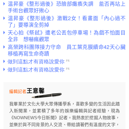
温昇豪《整形過後》恐臉部癱瘓失調 能否再站上
手術台觀眾好揪心
温昇豪《整形過後》激戰2女！看畫面「內心過不
了」要導演全剪掉
天心拍《祭弒》遭老公丟包停車場！為戲不怕面目
全非 想嚇瘋觀眾
高榮跨科團隊接力守命 員工葉克膜續命42天心臟
移植再寫生命奇蹟
王意馨
編輯記者
我畢業於文化大學大眾傳播學系，喜歡多變的生活因此踏
入新聞業，並累積了多年的娛樂編輯與記者經驗，現為
《NOWNEWS今日新聞》記者。我熱衷於挖掘人物故事，
並樂於與不同背景的人交流、帶給讀著們有溫度的文字，