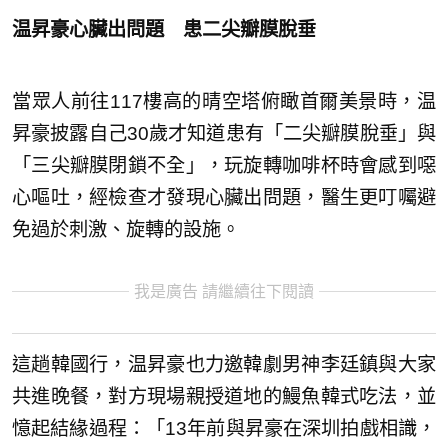
温昇豪心臟出問題 患二尖瓣膜脫垂
當眾人前往117樓高的晴空塔俯瞰首爾美景時，温
昇豪披露自己30歲才知道患有「二尖瓣膜脫垂」與
「三尖瓣膜閉鎖不全」，玩旋轉咖啡杯時會感到噁
心嘔吐，經檢查才發現心臟出問題，醫生更叮囑避
免過於刺激、旋轉的設施。
我是廣告 請繼續往下閱讀
這趟韓國行，温昇豪也力邀韓劇男神李廷鎮與大家
共進晚餐，對方現場親授道地的鰻魚韓式吃法，並
憶起結緣過程：「13年前與昇豪在深圳拍戲相識，