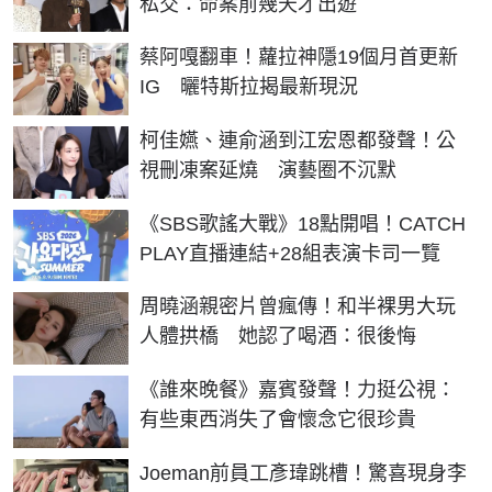
私交：命案前幾天才出遊
蔡阿嘎翻車！蘿拉神隱19個月首更新
IG 曬特斯拉揭最新現況
柯佳嬿、連俞涵到江宏恩都發聲！公
視刪凍案延燒 演藝圈不沉默
《SBS歌謠大戰》18點開唱！CATCH
PLAY直播連結+28組表演卡司一覽
周曉涵親密片曾瘋傳！和半裸男大玩
人體拱橋 她認了喝酒：很後悔
《誰來晚餐》嘉賓發聲！力挺公視：
有些東西消失了會懷念它很珍貴
Joeman前員工彥瑋跳槽！驚喜現身李