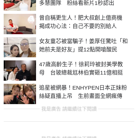
多慧團隊 粉絲看新片1秒認出
曾自稱更生人！肥大叔創上億商機
揭成功心法：自己不要的別給人
女友童芯被當騙子！姜厚任驚吐「和
她前夫是好友」提12點開嗆酸民
47歲高齡生子！徐莉玲被封美學教
母 台玻總裁尪林伯實砸11億相挺
追星被網暴！ENHYPEN日本正妹粉
絲疑直播上吊 生前畫面全網瘋傳
我是廣告 請繼續往下閱讀