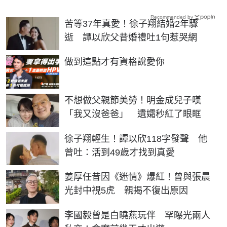
Recommended by
苦等37年真愛！徐子翔結婚2年驟
逝 譚以欣父昔婚禮吐1句惹哭網
PR
做到這點才有資格說愛你
不想做父親節美勞！明金成兒子嘆
「我又沒爸爸」 遺孀秒紅了眼眶
徐子翔輕生！譚以欣118字發聲 他
曾吐：活到49歲才找到真愛
姜厚任昔因《迷情》爆紅！曾與張晨
光封中視5虎 親揭不復出原因
李國毅曾是白曉燕玩伴 罕曝光兩人