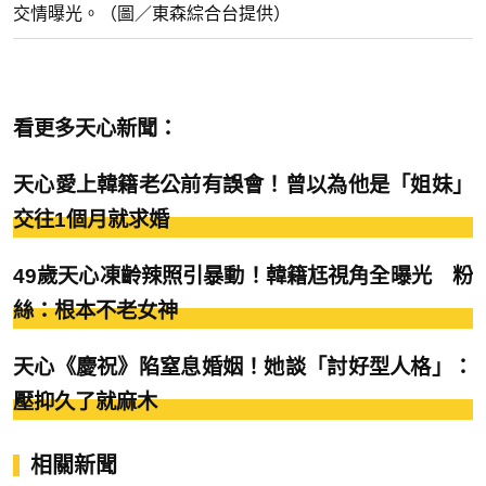
交情曝光。（圖／東森綜合台提供）
看更多天心新聞：
天心愛上韓籍老公前有誤會！曾以為他是「姐妹」
交往1個月就求婚
49歲天心凍齡辣照引暴動！韓籍尪視角全曝光 粉
絲：根本不老女神
天心《慶祝》陷窒息婚姻！她談「討好型人格」：
壓抑久了就麻木
相關新聞