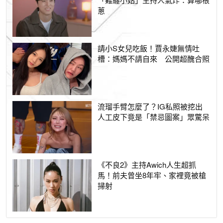
蔥
請小S女兒吃飯！賈永婕無情吐
槽：媽媽不請自來 公開超醜合照
流瑠手臂怎麼了？IG私照被挖出
人工皮下竟是「禁忌圖案」眾驚呆
《不良2》主持Awich人生超抓
馬！前夫曾坐8年牢、家裡竟被槍
掃射