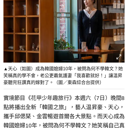
▲天心（如圖）成為韓國媳婦10年，被問為何不學韓文？她
笑稱真的學不會，老公更霸氣護妻「我喜歡就好！」讓温昇
豪聽完狂讚真的嫁對了。（圖／東森綜合台提供）
實境節目《花甲少年趣旅行》本週六（7日）晚間8
點將播出全新「韓國之旅」，藝人温昇豪、天心，
攜手邱偲琹、金雲暢遊首爾各大景點。而天心成為
韓國媳婦10年，被問為何不學韓文？她笑稱自己真