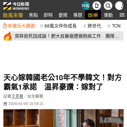
颱風來襲
娛樂
焦點
即時
要聞
專題
運動
全
新電玩大觀園
88風災伴你成長
跨世代
TCN
突猝逝死因成謎！肥大叔暴瘦遭猜抱病工作 團隊宣
布開直播揭真相
天心嫁韓國老公10年不學韓文！對方
霸氣1承諾 温昇豪讚：嫁對了
記者
王意馨
／台北報導
2026-03-06 15:59:21