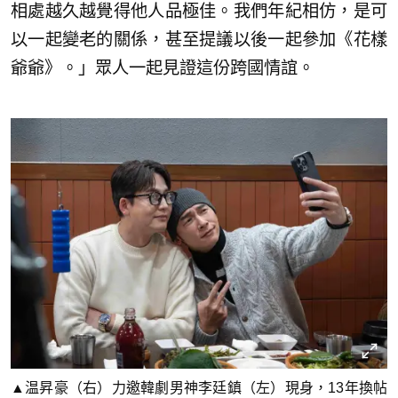
相處越久越覺得他人品極佳。我們年紀相仿，是可
以一起變老的關係，甚至提議以後一起參加《花樣
爺爺》。」眾人一起見證這份跨國情誼。
▲温昇豪（右）力邀韓劇男神李廷鎮（左）現身，13年換帖