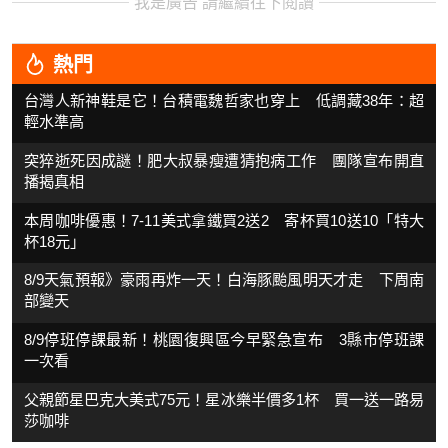
我是廣告 請繼續往下閱讀
熱門
台灣人新神鞋是它！台積電魏哲家也穿上 低調藏38年：超
輕水準高
突猝逝死因成謎！肥大叔暴瘦遭猜抱病工作 團隊宣布開直
播揭真相
本周咖啡優惠！7-11美式拿鐵買2送2 寄杯買10送10「特大
杯18元」
8/9天氣預報》豪雨再炸一天！白海豚颱風明天才走 下周南
部變天
8/9停班停課最新！桃園復興區今早緊急宣布 3縣市停班課
一次看
父親節星巴克大美式75元！星冰樂半價多1杯 買一送一路易
莎咖啡