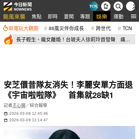
颱風來襲
娛樂
焦點
即時
要聞
專題
運動
全
新電玩大觀園
88風災伴你成長
跨世代
TCN
長子輕生、繼女離婚！台玻夫人徐莉玲首發聲 痛揭
徐子翔逝世真相
安芝儇昔隊友消失！李麗安單方面退
《宇宙啦啦隊》 首集就28缺1
記者
王心鈿
／綜合報導
2026-03-09 12:45:46
2026-03-09 13:14:47