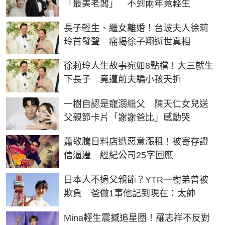
「最美老闆」 不到兩年竟輕生
長子輕生、繼女離婚！台玻夫人徐莉
玲首發聲 痛揭徐子翔逝世真相
徐莉玲人生故事宛如8點檔！大三就生
下長子 竟遭前夫騙小孩夭折
一樹自認是寵溺繼父 陳天仁女兒送
父親節卡片「謝謝爸比」感動哭
蕭敬騰日料店遭惡意漲租！被寄存證
信逼遷 經紀公司25字回應
日本人不過父親節？YTR一樹弟曾被
欺負 爸做1事他記到現在：太帥
Mina輕生震撼追星圈！羅志祥不反對