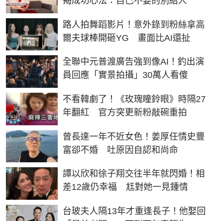
揭成功心法：自己不要的別給人
路人拍舞蹈影片！意外錄到粉絲拿高
爾夫球棒開砸YG 畫面比AI還扯
全聯中元普渡廣告強到像AI！釣出演
員回應「實景拍攝」30萬人看傻
不看韓劇了！《玫瑰瞳鈴眼》時隔27
年翻紅 官方突更新粉敲碗重拍
曾長達一年不近女色！姜厚任情史豐
富卻不婚 吐原因自認和尚命
譚以欣和徐子翔交往半年就閃婚！相
差12歲仍幸福 尪對她一見鍾情
台玻夫人隔13年才重逢長子！他娶回