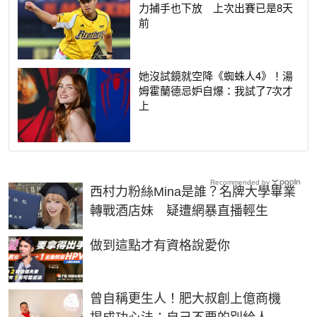
力捕手也下放 上次出賽已是8天
前
她沒試鏡就空降《蜘蛛人4》！湯
姆霍蘭德忌妒自爆：我試了7次才
上
Recommended by
西村力粉絲Mina是誰？名牌大學畢業
轉戰酒店妹 疑遭網暴直播輕生
PR
做到這點才有資格說愛你
曾自稱更生人！肥大叔創上億商機