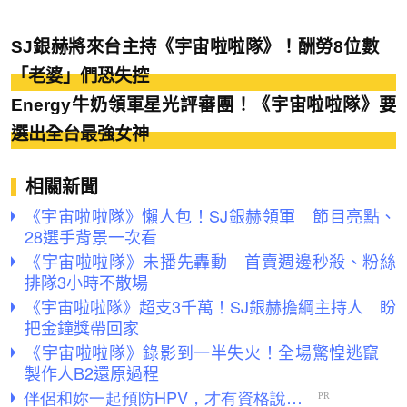
SJ銀赫將來台主持《宇宙啦啦隊》！酬勞8位數
「老婆」們恐失控
Energy牛奶領軍星光評審團！《宇宙啦啦隊》要
選出全台最強女神
相關新聞
《宇宙啦啦隊》懶人包！SJ銀赫領軍 節目亮點、
28選手背景一次看
《宇宙啦啦隊》未播先轟動 首賣週邊秒殺、粉絲
排隊3小時不散場
《宇宙啦啦隊》超支3千萬！SJ銀赫擔綱主持人 盼
把金鐘獎帶回家
《宇宙啦啦隊》錄影到一半失火！全場驚惶逃竄
製作人B2還原過程