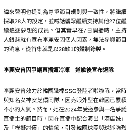
緯來聲明也提到為尊重節目規則與一致性，將繼續
採取28人的設定，並喊話觀眾繼續支持其他27位繼
續追逐夢想的成員。但其實早在7日開播時，主持
人銀赫就有宣布李麗安因個人因素，無法參與節目
的消息，從首集就是以28缺1的體制錄製。
李麗安曾因爭議直播遭冷凍 道歉後宣布退隊
李麗安曾效力於韓國職棒SSG登陸者啦啦隊，當時
與知名女神安芝儇同隊，因亮眼外型在韓國已累積
不小的人氣。然而，她在2024年受邀參與一名爭議
直播主的節目時，因在直播中配合演出「酒店妹」
及「模擬討債」的情節，引發韓國球團與球迷強烈