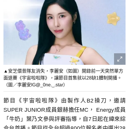
▲安芝儇昔隊友消失，李麗安（如圖）開錄前一天突然單方
面退賽《宇宙啦啦隊》，讓節目首集就以28缺1體制開播。
（圖／李麗安IG@_0ne._.star）
節目《宇宙啦啦隊》由製作人B2操刀，邀請
SUPER JUNIOR成員銀赫擔任MC， Energy成員
「牛奶」葉乃文參與評審指導，自7日起在緯來綜
合台首播。節目從全台超過800位報名者中選出28