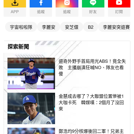
APP
追蹤
追蹤
好友
訂閱
宇宙啦啦隊
李麗安
安芝儇
B2
李麗安突退賽
探索新聞
道奇外野手首局用光ABS！竟全失
敗 主播崩潰狂喊NO、隊友也看
傻
金慧成去哪了？大聯盟位置慘被1
大咖卡死 韓媒嘆：2個月了沒回
來
鄭浩均9分核爆後回二軍！兄弟主