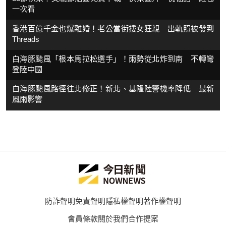
一次看
香港百億千金也爆離婚！老公當街摟女狂親 出軌照被發到
Threads
白海豚颱風「根本馬拉松選手」！雨勢從北炸到南 不轉彎
登陸中國
白海豚颱風路徑往北修正！新北、基隆陸警機率降低 最新
風雨影響
防詐聲明
免責聲明
隱私權聲明
著作權聲明
會員條款
關於我們
合作提案