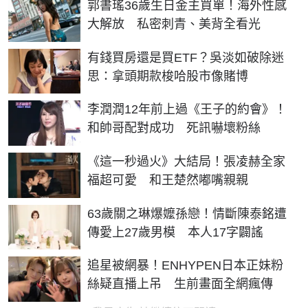
郭書瑤36歲生日金主買單！海外性感
大解放 私密刺青、美背全看光
有錢買房還是買ETF？吳淡如破除迷
思：拿頭期款梭哈股市像賭博
李潤潤12年前上過《王子的約會》！
和帥哥配對成功 死訊嚇壞粉絲
《這一秒過火》大結局！張凌赫全家
福超可愛 和王楚然嘟嘴親親
63歲關之琳爆嬤孫戀！情斷陳泰銘遭
傳愛上27歲男模 本人17字闢謠
追星被網暴！ENHYPEN日本正妹粉
絲疑直播上吊 生前畫面全網瘋傳