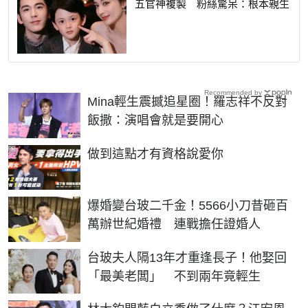
五官神複製 粉絲驚呆：根本親生
Recommended by
Mina輕生震撼追星圈！羅志祥不反對
飯撒：演唱會就是要開心
PR
做到這點才有資格說愛你
爆婚變台玻二千金！5566小刀昔砸百
萬辦世紀婚禮 連戰擔任證婚人
台玻夫人隔13年才重逢長子！他娶回
「最美老闆」 不到兩年竟輕生