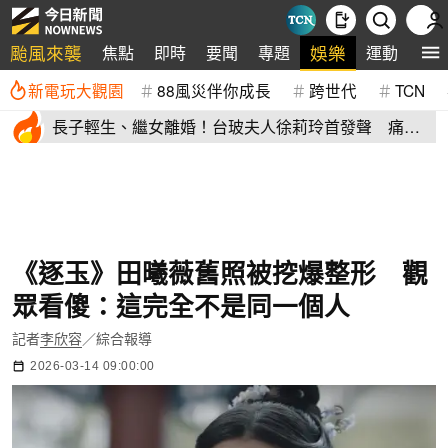
颱風來襲
娛樂
焦點
即時
要聞
專題
運動
全
新電玩大觀園
88風災伴你成長
跨世代
TCN
長子輕生、繼女離婚！台玻夫人徐莉玲首發聲 痛揭
徐子翔逝世真相
《逐玉》田曦薇舊照被挖爆整形 觀
眾看傻：這完全不是同一個人
記者
李欣容
／綜合報導
2026-03-14 09:00:00