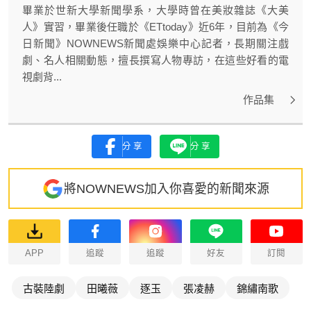
畢業於世新大學新聞學系，大學時曾在美妝雜誌《大美
人》實習，畢業後任職於《ETtoday》近6年，目前為《今
日新聞》NOWNEWS新聞處娛樂中心記者，長期關注戲
劇、名人相關動態，擅長撰寫人物專訪，在這些好看的電
視劇背...
作品集
分享
分享
將NOWNEWS加入你喜愛的新聞來源
APP
追蹤
追蹤
好友
訂閱
古裝陸劇
田曦薇
逐玉
張凌赫
錦繡南歌