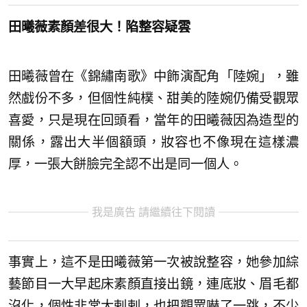
田曦薇素顏差很大！陷整容疑雲
田曦薇曾在《錦繡南歌》中飾演配角「陸婉」，雖
然戲份不多，但個性純樸、甜美的陸婉仍備受觀眾
喜愛，只是現在回頭看，當年的田曦薇因為造型的
關係，露出大半個額頭，妝容也不像現在這樣濃
厚，一張大餅臉完全認不出是同一個人。
我是廣告 請繼續往下閱讀
事實上，這不是田曦薇第一次被說整容，她參加綜
藝節目一大早起床素顏直接出鏡，連底妝、眉毛都
沒化，個性非常大剌剌，也把觀眾嚇了一跳，不少