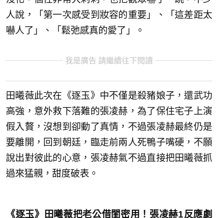
人說，「第一次感受到妝容的重要」、「這差距太
嚇人了」、「鬆弛感真的愛了」。
我是廣告 請繼續往下閱讀
田曦薇此次在《逐玉》中不僅是殺豬娘子，還武功
高強，意外救下落難的張凌赫，為了保住宅子上演
假入贅，沒想到卻動了真情，不過張凌赫最終仍是
要離開，回到朝廷，臨走前兩人死鴨子嘴硬，不願
說出對彼此的心意，張凌赫氣不過直接把田曦薇抓
過來猛親，甜度破表。
《逐玉》田曦薇把老公借閨密用！張凌赫1反應劇