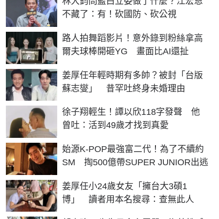
林大鈞問藍白立委做了什麼？江宏恩
不藏了：有！砍國防、砍公視
路人拍舞蹈影片！意外錄到粉絲拿高
爾夫球棒開砸YG 畫面比AI還扯
姜厚任年輕時期有多帥？被封「台版
蘇志燮」 昔罕吐終身未婚理由
徐子翔輕生！譚以欣118字發聲 他
曾吐：活到49歲才找到真愛
始源K-POP最強富二代！為了不續約
SM 掏500億帶SUPER JUNIOR出逃
姜厚任小24歲女友「擁台大3碩1
博」 讀者用本名搜尋：查無此人