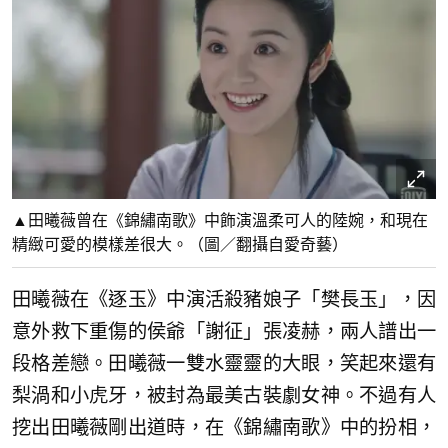
▲田曦薇曾在《錦繡南歌》中飾演溫柔可人的陸婉，和現在
精緻可愛的模樣差很大。（圖／翻攝自愛奇藝）
田曦薇在《逐玉》中演活殺豬娘子「樊長玉」，因
意外救下重傷的侯爺「謝征」張凌赫，兩人譜出一
段格差戀。田曦薇一雙水靈靈的大眼，笑起來還有
梨渦和小虎牙，被封為最美古裝劇女神。不過有人
挖出田曦薇剛出道時，在《錦繡南歌》中的扮相，