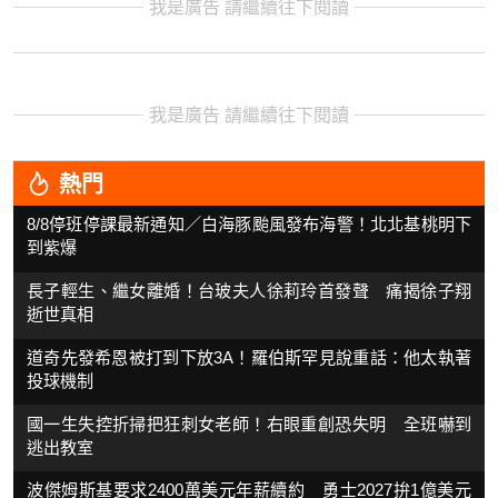
我是廣告 請繼續往下閱讀
我是廣告 請繼續往下閱讀
熱門
8/8停班停課最新通知／白海豚颱風發布海警！北北基桃明下
到紫爆
長子輕生、繼女離婚！台玻夫人徐莉玲首發聲 痛揭徐子翔
逝世真相
道奇先發希恩被打到下放3A！羅伯斯罕見說重話：他太執著
投球機制
國一生失控折掃把狂刺女老師！右眼重創恐失明 全班嚇到
逃出教室
波傑姆斯基要求2400萬美元年薪續約 勇士2027拚1億美元