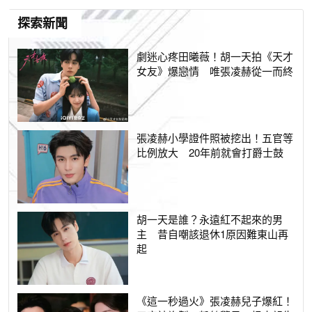
探索新聞
劇迷心疼田曦薇！胡一天拍《天才
女友》爆戀情 唯張凌赫從一而終
張凌赫小學證件照被挖出！五官等
比例放大 20年前就會打爵士鼓
胡一天是誰？永遠紅不起來的男
主 昔自嘲該退休1原因難東山再
起
《這一秒過火》張凌赫兒子爆紅！