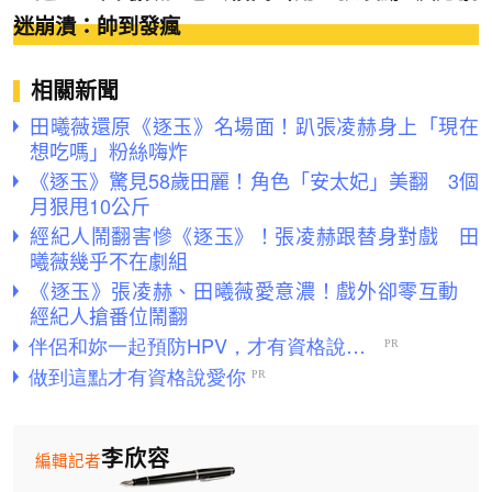
迷崩潰：帥到發瘋
相關新聞
田曦薇還原《逐玉》名場面！趴張凌赫身上「現在
想吃嗎」粉絲嗨炸
《逐玉》驚見58歲田麗！角色「安太妃」美翻 3個
月狠甩10公斤
經紀人鬧翻害慘《逐玉》！張凌赫跟替身對戲 田
曦薇幾乎不在劇組
《逐玉》張凌赫、田曦薇愛意濃！戲外卻零互動
經紀人搶番位鬧翻
李欣容
編輯記者