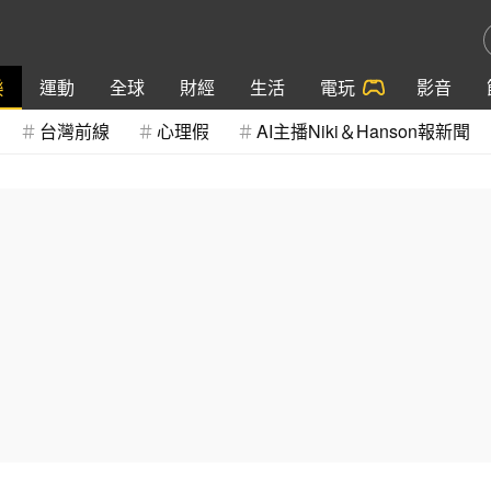
樂
運動
全球
財經
生活
電玩
影音
台灣前線
心理假
AI主播Niki＆Hanson報新聞