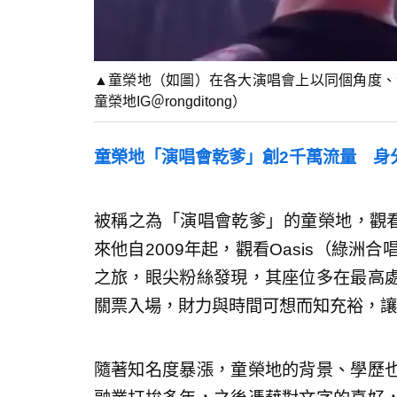
▲童榮地（如圖）在各大演唱會上以同個角度、
童榮地IG＠rongditong）
童榮地「演唱會乾爹」創2千萬流量 身
被稱之為「演唱會乾爹」的童榮地，觀看
來他自2009年起，觀看Oasis（綠洲
之旅，眼尖粉絲發現，其座位多在最高
關票入場，財力與時間可想而知充裕，讓
隨著知名度暴漲，童榮地的背景、學歷