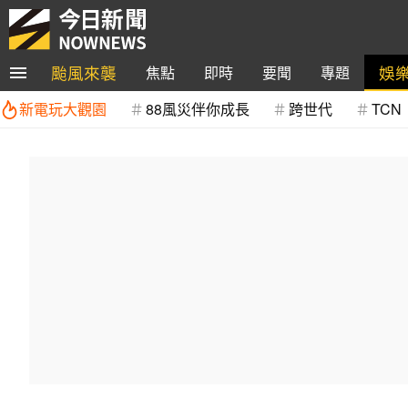
颱風來襲
娛
焦點
即時
要聞
專題
新電玩大觀園
88風災伴你成長
跨世代
TCN