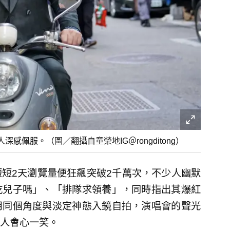
佩服。（圖／翻攝自童榮地IG＠rongditong）
短2天瀏覽量便狂飆突破2千萬次，不少人幽默
乾兒子嗎」、「排隊求領養」，同時指出其爆紅
用同個角度與淡定神態入鏡自拍，演唱會的聲光
人會心一笑。