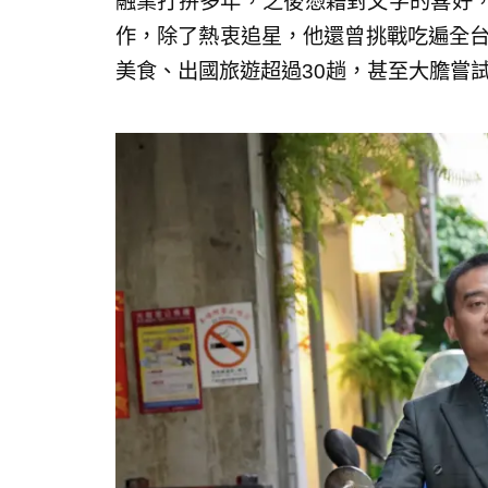
融業打拚多年，之後憑藉對文字的喜好
作，除了熱衷追星，他還曾挑戰吃遍全台
美食、出國旅遊超過30趟，甚至大膽嘗