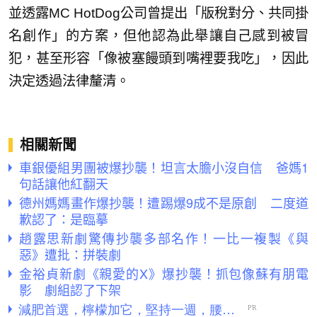
並透露MC HotDog公司曾提出「版稅對分、共同掛
名創作」的方案，但他認為此舉讓自己感到被冒
犯，甚至形容「像被塞饅頭到嘴裡要我吃」，因此
決定透過法律釐清。
相關新聞
車銀優組男團被爆抄襲！坦言太膽小沒自信 爸媽1
句話讓他紅翻天
德州媽媽畫作爆抄襲！遭踢爆9成不是原創 二度道
歉認了：是臨摹
趙露思新劇驚傳抄襲多部名作！一比一複製《與
惡》遭批：拼裝劇
金裕貞新劇《親愛的X》爆抄襲！抓包像蘇有朋電
影 劇組認了下架