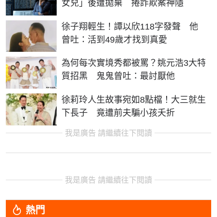
女兒」後遭拋棄 捲詐欺案神隱
徐子翔輕生！譚以欣118字發聲 他
曾吐：活到49歲才找到真愛
為何每次實境秀都被罵？姚元浩3大特
質招黑 鬼鬼曾吐：最討厭他
徐莉玲人生故事宛如8點檔！大三就生
下長子 竟遭前夫騙小孩夭折
我是廣告 請繼續往下閱讀
我是廣告 請繼續往下閱讀
熱門