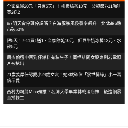
全家拿鐵20元「只有5天」！柳橙綠茶10元 父親節7-11咖啡
買2送2
8/7明天會停班停課嗎？白海豚暴風侵襲率飆升 北北基6縣
市破50%
限5天！7-11買1送1、全家餅乾10元 紅豆牛奶冰棒12元、水
餃5元
周杰倫遭中國狗仔爆料有私生子！同框緋聞女股東劉若雪照
片被挖出
71歲姜厚任認愛小24歲女友！她3歲確信「累世情緣」小一寫
信示愛
西村力粉絲Mina是誰？名牌大學畢業轉戰酒店妹 疑遭網暴
直播輕生