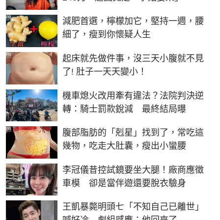
PR
減肥首選，檸檬加它，堅持一週，腰
細了，瘦到你懷疑人生
PR
起床就先做件事，沒三天小腹就不見
了! 肚子一天天變小！
機車熄火改用牽有違法？法院判決逆
轉：騎士罰款銳減 最終結局曝
PR
腹部脂肪的「剋星」找到了，常吃這
幾物，吃走大肚囊，瘦出小蠻腰
李冠儀昔控試鏡要坐大腿！廠商應徵
車模 卻是當伴遊還要脫衣驗身
王凱暴斃明頭七「不知自己已離世」