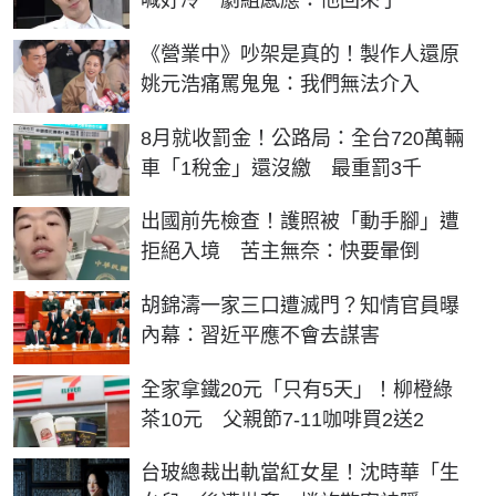
喊好冷 劇組感應：他回來了
《營業中》吵架是真的！製作人還原
姚元浩痛罵鬼鬼：我們無法介入
8月就收罰金！公路局：全台720萬輛
車「1稅金」還沒繳 最重罰3千
出國前先檢查！護照被「動手腳」遭
拒絕入境 苦主無奈：快要暈倒
胡錦濤一家三口遭滅門？知情官員曝
內幕：習近平應不會去謀害
全家拿鐵20元「只有5天」！柳橙綠
茶10元 父親節7-11咖啡買2送2
台玻總裁出軌當紅女星！沈時華「生