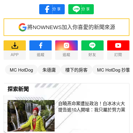
分享
分享
將NOWNEWS加入你喜愛的新聞來源
APP
追蹤
追蹤
好友
訂閱
MC HotDog
朱德庸
樓下的房客
MC HotDog 抄襲
探索新聞
白曉燕命案遭扯政治！白冰冰火大
提告逾10人開嗆：我只屬於努力黨