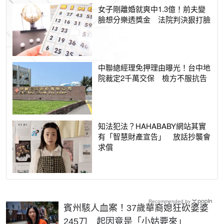
女子剛離婚就爽中1.3億！前夫變
臉想分樂透獎金 法院判決狠打臉
中聯總經理免押理由曝光！台中地
院裁定2千萬交保 檢方不服抗告
知法犯法？HAHABABY網站其實
有「智慧財產宣告」 放話抄襲會
求償
Recommended by
賓州駭人血案！37歲華裔媳狂砍婆婆
245刀 起因竟是「小姑要來」