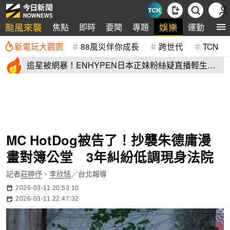
颱風來襲
娛樂
焦點
即時
要聞
專題
運動
全
新電玩大觀園
88風災伴你成長
跨世代
TCN
追星被網暴！ENHYPEN日本正妹粉絲疑直播輕生
生前畫面全網瘋傳
MC HotDog被告了！抄襲朱德庸漫
畫對簿公堂 3年糾紛低調現身法院
記者
莊婷伃
、
李欣恬
／台北報導
2026-03-11 20:53:10
2026-03-11 22:47:32