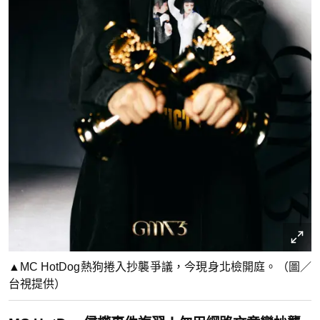
▲MC HotDog熱狗捲入抄襲爭議，今現身北檢開庭。（圖／
台視提供）