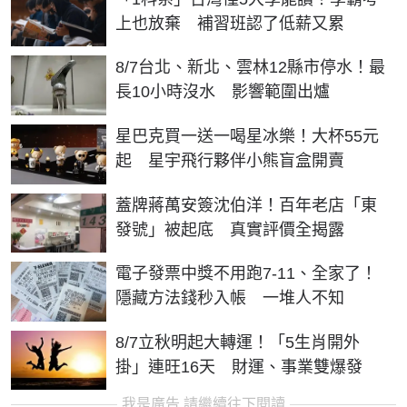
上也放棄 補習班認了低薪又累
8/7台北、新北、雲林12縣市停水！最
長10小時沒水 影響範圍出爐
星巴克買一送一喝星冰樂！大杯55元
起 星宇飛行夥伴小熊盲盒開賣
蓋牌蔣萬安簽沈伯洋！百年老店「東
發號」被起底 真實評價全揭露
電子發票中獎不用跑7-11、全家了！
隱藏方法錢秒入帳 一堆人不知
8/7立秋明起大轉運！「5生肖開外
掛」連旺16天 財運、事業雙爆發
我是廣告 請繼續往下閱讀