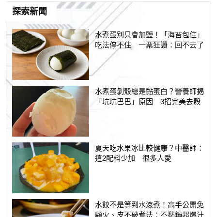
探索新聞
水煮蛋別只會加鹽！「海苔包住」
吃法停不住 一票狂讚：回不去了
水煮蛋剝殼總是黏蛋白？營養師揭
「坑坑巴巴」原因 3招完美去殼
夏天吃水果冰比較健康？中醫師：
這2配料少加 很多人愛
水餃不是等到水滾煮！高手公開免
顧火、皮不破煮法：不黏鍋超爆汁