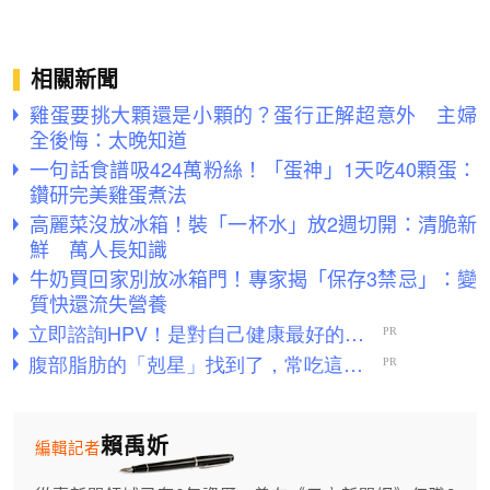
相關新聞
雞蛋要挑大顆還是小顆的？蛋行正解超意外 主婦
全後悔：太晚知道
一句話食譜吸424萬粉絲！「蛋神」1天吃40顆蛋：
鑽研完美雞蛋煮法
高麗菜沒放冰箱！裝「一杯水」放2週切開：清脆新
鮮 萬人長知識
牛奶買回家別放冰箱門！專家揭「保存3禁忌」：變
質快還流失營養
賴禹妡
編輯記者