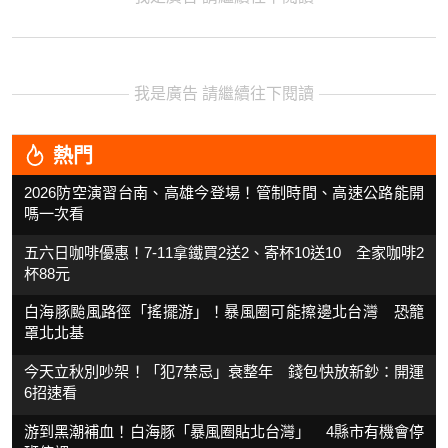
我是廣告 請繼續往下閱讀
熱門
2026防空演習台南、高雄今登場！管制時間、高速公路能開
嗎一次看
五六日咖啡優惠！7-11拿鐵買2送2、寄杯10送10 全家咖啡2
杯88元
白海豚颱風路徑「搖擺游」！暴風圈可能擦邊北台灣 恐籠
罩北北基
今天立秋別吵架！「犯7禁忌」衰整年 錢包快放新鈔：開運
6招速看
游到黑潮補血！白海豚「暴風圈貼北台灣」 4縣市有機會停