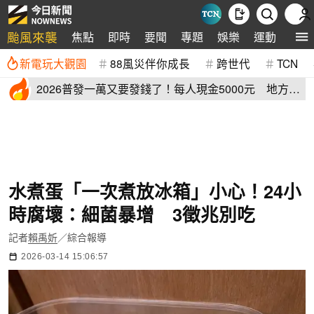
颱風來襲
焦點
即時
要聞
專題
娛樂
運動
全球
新電玩大觀園
88風災伴你成長
跨世代
TCN
2026普發一萬又要發錢了！每人現金5000元 地方加
碼領取資格登記
水煮蛋「一次煮放冰箱」小心！24小
時腐壞：細菌暴增 3徵兆別吃
記者
賴禹妡
／綜合報導
2026-03-14 15:06:57