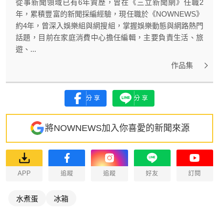
從事新聞領域已有6年資歷，曾在《三立新聞網》任職2
年，累積豐富的新聞採編經驗，現任職於《NOWNEWS》
約4年，曾深入娛樂組與網搜組，掌握娛樂動態與網路熱門
話題，目前在家庭消費中心擔任編輯，主要負責生活、旅
遊、...
作品集
分享
分享
將NOWNEWS加入你喜愛的新聞來源
APP
追蹤
追蹤
好友
訂閱
水煮蛋
冰箱