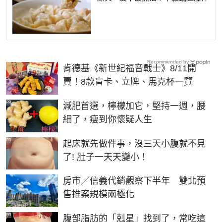
Recommended by
肯德基《新世紀福音戰士》8/11開
賣！8款盲卡、立牌、馬克杯一覽
PR
減肥首選，檸檬加它，堅持一週，腰
細了，瘦到你懷疑人生
PR
起床就先做件事，沒三天小腹就不見
了! 肚子一天天變小！
房市／信義代銷觀察下半年 雙北預
售推案規模兩極化
PR
腹部脂肪的「剋星」找到了，常吃這