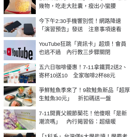
幾物，吃走大肚囊，瘦出小蠻腰
今下午2:30手機響別慌！網路降速
「演習預告」發送 注意事項速看
YouTube狂跳「資訊卡」超煩！會員
也逃不過 內行教三步驟關閉
五六日咖啡優惠！7-11拿鐵買2送2、
寄杯10送10 全家咖啡2杯88元
爭鮮鮭魚季來了！9款鮭魚新品「超厚
生鮭魚30元」 折扣碼送一盤
7-11開賣父親節蘭花！他傻眼「是新
潮流嗎」 內行揭習俗：超級暖
「1科系」台灣僅5大學能讀！學霸考