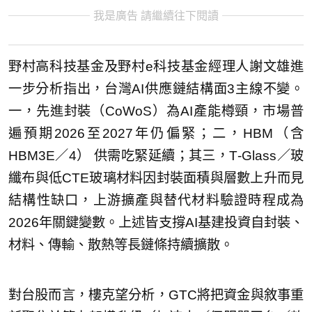
我是廣告 請繼續往下閱讀
野村高科技基金及野村e科技基金經理人謝文雄進
一步分析指出，台灣AI供應鏈結構面3主線不變。
一，先進封裝（CoWoS）為AI產能樽頸，市場普
遍預期2026至2027年仍偏緊；二，HBM（含
HBM3E／4） 供需吃緊延續；其三，T‑Glass／玻
纖布與低CTE玻璃材料因封裝面積與層數上升而見
結構性缺口，上游擴產與替代材料驗證時程成為
2026年關鍵變數。上述皆支撐AI基建投資自封裝、
材料、傳輸、散熱等長鏈條持續擴散。
對台股而言，樓克望分析，GTC將把資金與敘事重