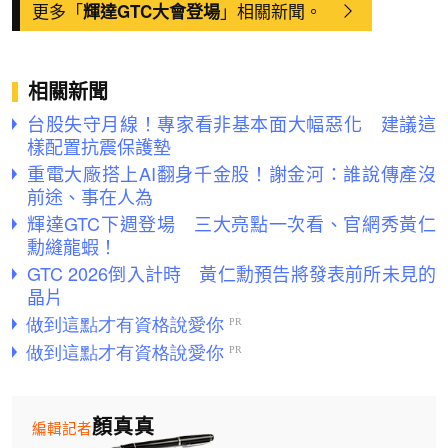
更多「
」相關新聞。
輝達GTC大會登場
相關新聞
台股失守月線！專家看非基本面大幅惡化 建議這
樣配置抗震保護墊
重電大廠搭上AI翻身千金股！謝金河：誰說傳產沒
前途、事在人為
輝達GTC下週登場 三大亮點一次看、官網秀黃仁
勳縫龍蝦！
GTC 2026倒入計時 黃仁勳預告將發表前所未見的
晶片
顏真真
編輯記者