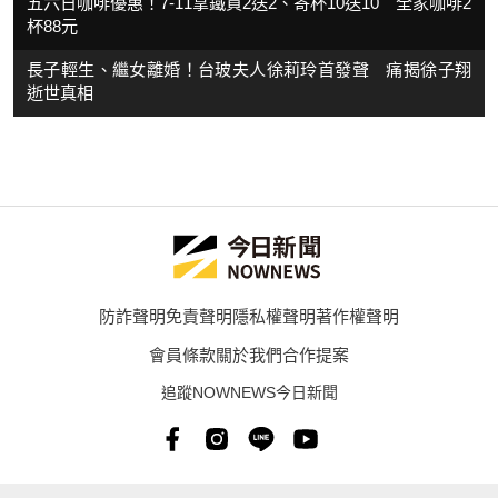
五六日咖啡優惠！7-11拿鐵買2送2、寄杯10送10 全家咖啡2
杯88元
長子輕生、繼女離婚！台玻夫人徐莉玲首發聲 痛揭徐子翔
逝世真相
防詐聲明
免責聲明
隱私權聲明
著作權聲明
會員條款
關於我們
合作提案
追蹤NOWNEWS今日新聞