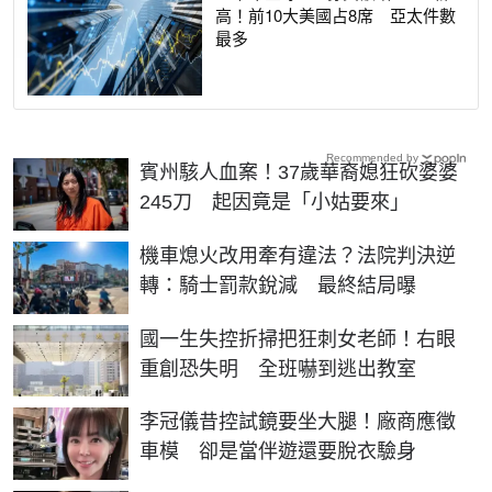
高！前10大美國占8席 亞太件數
最多
Recommended by
賓州駭人血案！37歲華裔媳狂砍婆婆
245刀 起因竟是「小姑要來」
機車熄火改用牽有違法？法院判決逆
轉：騎士罰款銳減 最終結局曝
國一生失控折掃把狂刺女老師！右眼
重創恐失明 全班嚇到逃出教室
李冠儀昔控試鏡要坐大腿！廠商應徵
車模 卻是當伴遊還要脫衣驗身