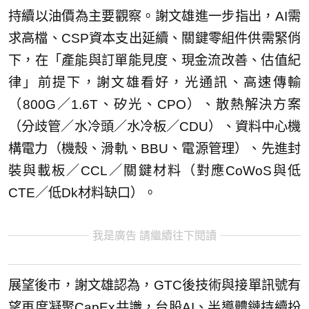
持續以油價為主要觀察。謝文雄進一步指出，AI需
求高檔、CSP資本支出延續、關鍵零組件供需緊俏
下，在「產能與訂單能見度、現金流改善、估值紀
律」前提下，謝文雄看好，光通訊、高速傳輸
（800G／1.6T、矽光、CPO）、散熱解決方案
（分歧管／水冷頭／水冷板／CDU）、資料中心機
構電力（機殼、滑軌、BBU、電源管理）、先進封
裝與載板／CCL／關鍵材料（對應CoWoS與低
CTE／低Dk材料缺口）。
我是廣告 請繼續往下閱讀
展望後市，謝文雄認為，GTC後技術與接單訊號有
望再度凝聚CapEx共識，台股AI、半導體鏈持續扮