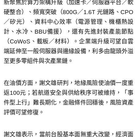
新聚焦於算力架構升級（加速卡／伺服器平台／軟
硬整合）、頻寬突破（800G／1.6T 光鏈路、CPO
／矽光）、資料中心效率（電源管理、機櫃熱設
計、水冷、BBU備援），還有先進封裝產能節點
（CoWoS、載板／材料）。企業端升級可望自雲
端延伸至一般伺服器與邊緣設備，利多由龍頭外溢
至更多零組件與次產業鏈。
在油價方面，謝文雄研判，地緣風險使油價一度重
返100元；若航道安全與供給秩序可被維持，「事
件型上行」難長期化，金融條件回穩後，風險資產
評價可望修復。
謝文雄表示，當前台股基本面無重大改變，經濟面