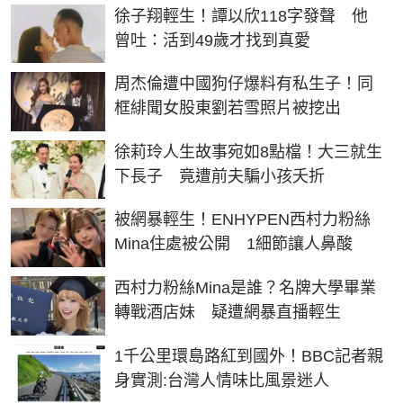
徐子翔輕生！譚以欣118字發聲 他
曾吐：活到49歲才找到真愛
周杰倫遭中國狗仔爆料有私生子！同
框緋聞女股東劉若雪照片被挖出
徐莉玲人生故事宛如8點檔！大三就生
下長子 竟遭前夫騙小孩夭折
被網暴輕生！ENHYPEN西村力粉絲
Mina住處被公開 1細節讓人鼻酸
西村力粉絲Mina是誰？名牌大學畢業
轉戰酒店妹 疑遭網暴直播輕生
1千公里環島路紅到國外！BBC記者親
身實測:台灣人情味比風景迷人