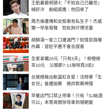
王凱暴斃明頭七「不知自己已離世」
喊好冷 劇組感應：他回來了
周杰倫遭傳和女股東有私生子！杰威
爾一早急發聲 怒批狗仔博流量
胡錦濤一家三口遭滅門？知情官員曝
內幕：習近平應不會去謀害
全家拿鐵20元「只有5天」！柳橙綠
茶10元 父親節7-11咖啡買2送2
台玻總裁出軌當紅女星！沈時華「生
女兒」後遭拋棄 捲詐欺案神隱
早餐店門口禁止停車！只有「SJ始源
可以」本尊竟開保母車到場朝聖