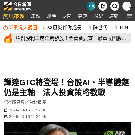
颱風來襲
焦點
即時
要聞
專題
娛樂
運動
全球
新電玩大觀園
88風災伴你成長
跨世代
TCN
緯創股利二度延期發放！金管會要查 最重收回股務
自辦、處違約金
輝達GTC將登場！台股AI、半導體鏈
仍是主軸 法人投資策略教戰
記者
顏真真
／台北報導
2026-03-15 11:52:00
2026-03-16 11:24:46