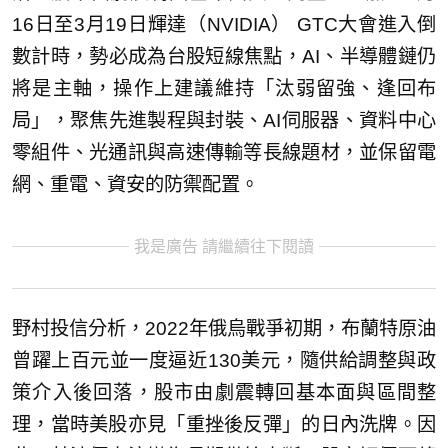
16日至3月19日輝達（NVIDIA） GTC大會進入倒
數計時，勢必成為台股短線焦點，AI、半導體鏈仍
將是主軸，操作上建議維持「汰弱留強、逢回布
局」，聚焦先進製程與封裝、AI伺服器、資料中心
零組件、光通訊與高速傳輸等長線題材，並保留電
網、重電、資安的防禦配置。
我是廣告 請繼續往下閱讀
野村投信分析，2022年俄烏戰爭初期，布蘭特原油
曾躍上百元並一度逼近130美元，隨供給調整與政
策介入後回落，股市由劇震轉回基本面與區間整
理，當時美股亦見「重挫後反彈」的日內洗牌。因