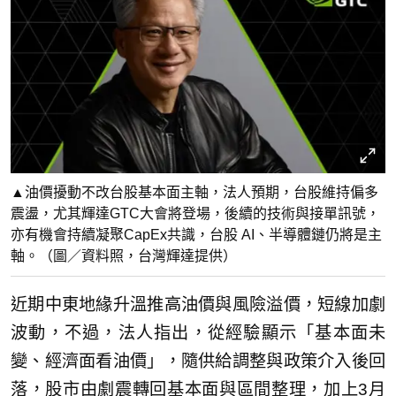
▲油價擾動不改台股基本面主軸，法人預期，台股維持偏多
震盪，尤其輝達GTC大會將登場，後續的技術與接單訊號，
亦有機會持續凝聚CapEx共識，台股 AI、半導體鏈仍將是主
軸。（圖／資料照，台灣輝達提供）
近期中東地緣升溫推高油價與風險溢價，短線加劇
波動，不過，法人指出，從經驗顯示「基本面未
變、經濟面看油價」，隨供給調整與政策介入後回
落，股市由劇震轉回基本面與區間整理，加上3月