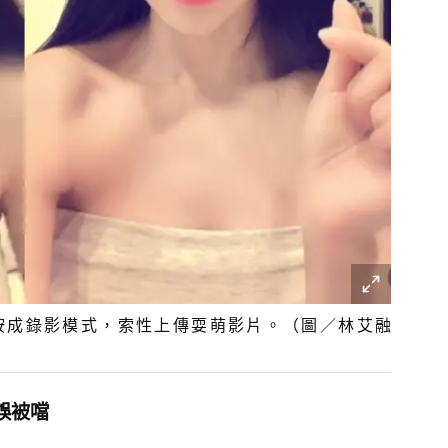
按成錄影模式，索性上傳耍萌影片。（圖／林艾融
誤被噹