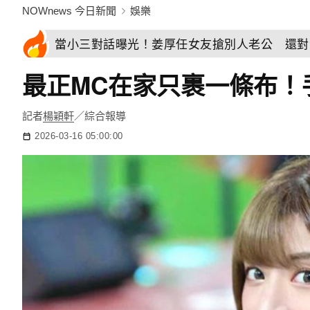
NOWnews 今日新聞
娛樂
當小三對話曝光！姜厚任女友搶別人老公 還對
最正MC在家只裹一條布！
記者
楊穎軒
／綜合報導
2026-03-16 05:00:00