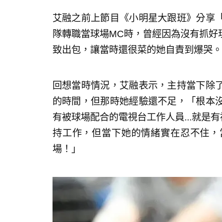
艾融之前上節目《小明星大跟班》分享
隊轉職當球場MC時，曾經因為沒有抓好
致出包，讓當時還很菜的她自責到爆哭。
回想當時情況，艾融表示，主持當下除
的時間，但那時她經驗還不足，「根本
有被球場配合的電視台工作人員...就是有
持工作，但當下她的情緒實在忍不住，
場！」