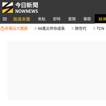
颱風來襲
娛
焦點
即時
要聞
專題
新電玩大觀園
88風災伴你成長
跨世代
TCN