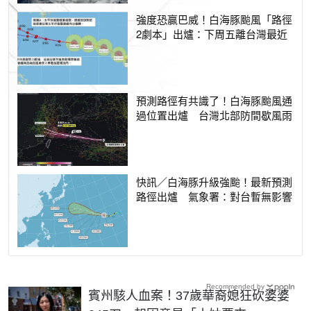
強度恐贏巴威！白海豚颱風「路徑
2劇本」出爐：下周五離台灣最近
預測路徑有共識了！白海豚颱風通
過位置出爐 台灣北部防間歇風雨
快訊／白海豚升級強颱！最新預測
路徑出爐 氣象署：對台暫無影響
Recommended by
賓州駭人血案！37歲華裔媳狂砍婆婆