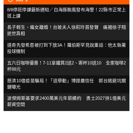
8/8停班停課最新通知／白海豚颱風發布海警！22縣市正常上
班上課
長子輕生、繼女離婚！台玻夫人徐莉玲首發聲 痛揭徐子翔
逝世真相
道奇先發希恩被打到下放3A！羅伯斯罕見說重話：他太執著
投球機制
五六日咖啡優惠！7-11拿鐵買2送2、寄杯10送10 全家咖啡2
杯88元
慈濟10億疫苗騙局！「這舉動」博證嚴信任 郭台銘避坑關
鍵曝光
波傑姆斯基要求2400萬美元年薪續約 勇士2027拚1億美元
薪資空間