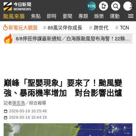
颱風來襲
焦點
即時
要聞
專題
娛樂
運動
全球
新電玩大觀園
88風災伴你成長
跨世代
TCN
8/8停班停課最新通知／白海豚颱風發布海警！22縣市
正常上班上課
巔峰「聖嬰現象」要來了！颱風變
強、暴雨機率增加 對台影響出爐
記者
張志浩
／綜合報導
2026-03-16 10:25:48
2026-03-16 10:44:19