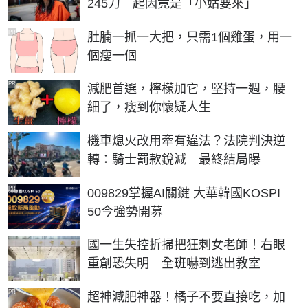
245刀 起因竟是「小姑要來」
PR
肚腩一抓一大把，只需1個雞蛋，用一
個瘦一個
PR
減肥首選，檸檬加它，堅持一週，腰
細了，瘦到你懷疑人生
機車熄火改用牽有違法？法院判決逆
轉：騎士罰款銳減 最終結局曝
PR
009829掌握AI關鍵 大華韓國KOSPI
50今強勢開募
國一生失控折掃把狂刺女老師！右眼
重創恐失明 全班嚇到逃出教室
PR
超神減肥神器！橘子不要直接吃，加