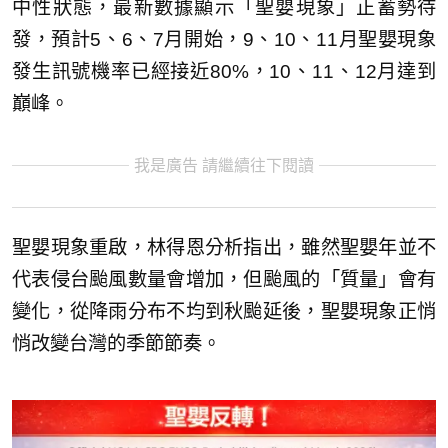
中性狀態，最新數據顯示「聖嬰現象」正蓄勢待
發，預計5、6、7月開始，9、10、11月聖嬰現象
發生訊號機率已經接近80%，10、11、12月達到
巔峰。
我是廣告 請繼續往下閱讀
聖嬰現象重啟，林得恩分析指出，雖然聖嬰年並不
代表侵台颱風數量會增加，但颱風的「質量」會有
變化，從降雨分布不均到秋颱延後，聖嬰現象正悄
悄改變台灣的季節節奏。