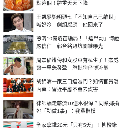
點這個！體重天天下降
王凱暴斃明頭七「不知自己已離世」
喊好冷 劇組感應：他回來了
慈濟10億疫苗騙局！「這舉動」博證
嚴信任 郭台銘避坑關鍵曝光
周杰倫遭傳和女股東有私生子！杰威
爾一早急發聲 怒批狗仔博流量
胡錦濤一家三口遭滅門？知情官員曝
內幕：習近平應不會去謀害
律師騙走慈濟10億水很深？同業揶揄
她「勤做1事」：我輩楷模
全家拿鐵20元「只有5天」！柳橙綠