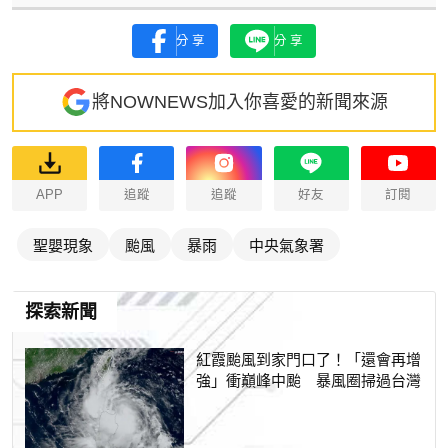
分享
分享
將NOWNEWS加入你喜愛的新聞來源
APP
追蹤
追蹤
好友
訂閱
聖嬰現象
颱風
暴雨
中央氣象署
探索新聞
紅霞颱風到家門口了！「還會再增
強」衝巔峰中颱 暴風圈掃過台灣