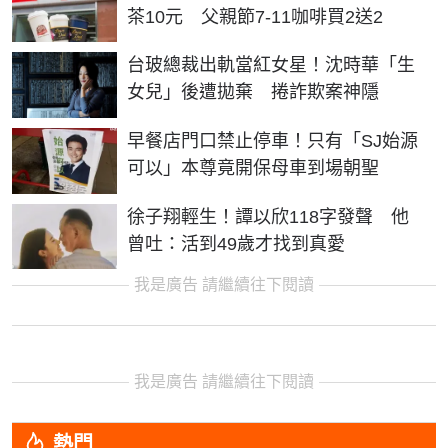
茶10元 父親節7-11咖啡買2送2
台玻總裁出軌當紅女星！沈時華「生
女兒」後遭拋棄 捲詐欺案神隱
早餐店門口禁止停車！只有「SJ始源
可以」本尊竟開保母車到場朝聖
徐子翔輕生！譚以欣118字發聲 他
曾吐：活到49歲才找到真愛
我是廣告 請繼續往下閱讀
我是廣告 請繼續往下閱讀
熱門