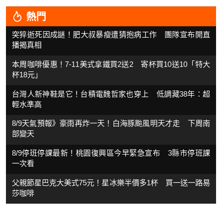
熱門
突猝逝死因成謎！肥大叔暴瘦遭猜抱病工作 團隊宣布開直
播揭真相
本周咖啡優惠！7-11美式拿鐵買2送2 寄杯買10送10「特大
杯18元」
台灣人新神鞋是它！台積電魏哲家也穿上 低調藏38年：超
輕水準高
8/9天氣預報》豪雨再炸一天！白海豚颱風明天才走 下周南
部變天
8/9停班停課最新！桃園復興區今早緊急宣布 3縣市停班課
一次看
父親節星巴克大美式75元！星冰樂半價多1杯 買一送一路易
莎咖啡