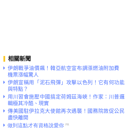
相關新聞
伊朗戰爭油價飆！韓亞航空宣布調漲燃油附加費
機票漲幅驚人
伊朗宣稱用「泥石飛彈」攻擊以色列！它有何功能
與特點？
用川習會施壓中國搞定荷姆茲海峽！作家：川普邏
輯極其冷酷、現實
傳美國駐伊拉克大使館再次遇襲！國務院敦促公民
盡快離開