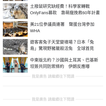
土撥鼠研究缺經費！科學家轉戰
OnlyFans募款 靠萌寵挽救60年計畫
美21位參議員連署 聲援台灣參加
WHA
遊客害兔子天堂變墳場？日本「兔
島」驚現野豬獵殺活兔 全球首見
中東版北約？沙國與土耳其、巴基斯
坦簽共同防禦條約 伊朗反應曝
我是廣告 請繼續往下閱讀
我是廣告 請繼續往下閱讀