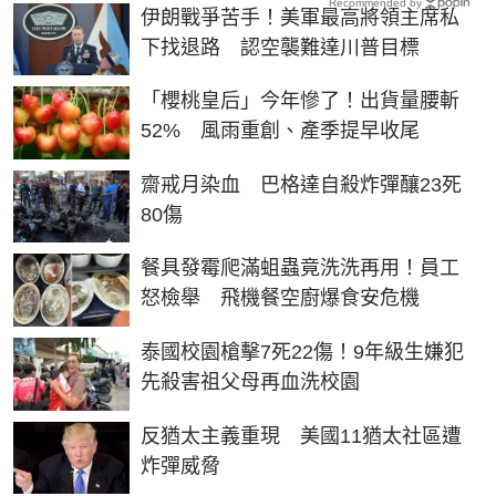
Recommended by
伊朗戰爭苦手！美軍最高將領主席私
下找退路 認空襲難達川普目標
「櫻桃皇后」今年慘了！出貨量腰斬
52% 風雨重創、產季提早收尾
齋戒月染血 巴格達自殺炸彈釀23死
80傷
餐具發霉爬滿蛆蟲竟洗洗再用！員工
怒檢舉 飛機餐空廚爆食安危機
泰國校園槍擊7死22傷！9年級生嫌犯
先殺害祖父母再血洗校園
反猶太主義重現 美國11猶太社區遭
炸彈威脅