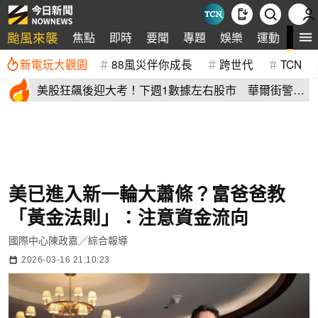
颱風來襲
全
焦點
即時
要聞
專題
娛樂
運動
新電玩大觀園
88風災伴你成長
跨世代
TCN
美股狂飆後迎大考！下週1數據左右股市 華爾街警
告：恐引爆變盤
美已進入新一輪大蕭條？富爸爸教
「黃金法則」：注意資金流向
國際中心陳政嘉／綜合報導
2026-03-16 21:10:23