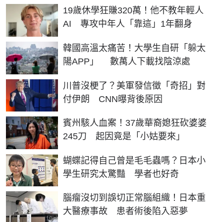
19歲休學狂賺320萬！他不教年輕人
AI 專攻中年人「靠這」1年翻身
韓國高溫太痛苦！大學生自研「躲太
陽APP」 數萬人下載找陰涼處
川普沒梗了？美軍發信徵「奇招」對
付伊朗 CNN曝背後原因
賓州駭人血案！37歲華裔媳狂砍婆婆
245刀 起因竟是「小姑要來」
蝴蝶記得自己曾是毛毛蟲嗎？日本小
學生研究太驚豔 學者也好奇
腦瘤沒切到誤切正常腦組織！日本重
大醫療事故 患者術後陷入惡夢