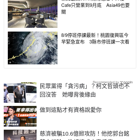
Cafe只營業到9月底 Asia49也要
關
8/9停班停課最新！桃園復興區今
早緊急宣布 3縣市停班課一次看
Recommended by
民眾黨得「貪污病」？柯文哲頭也不
回沒答 她曝背後緣由
PR
做到這點才有資格說愛你
慈濟被騙10.6億掀攻防！他挖郭台銘