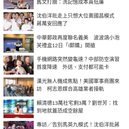
舊文打臉：洗記憶成本真低廉
沈伯洋批走上只想大位黃國昌模式
蔣萬安回應了
中華郵政再度聯名義美 波波鴿小泡
芙禮盒12日「i郵購」開搶
手機網路突然變龜速？中部防空演習
首度降速 外送、支付都可能卡
漢光無人機成焦點！美國軍事商團來
訪 柯志恩媒合高雄業者接軌
賴清德13萬社宅剩3萬？劉世芳：找
到地就蓋恐成空餘屋
專訪／告別馬英九模式！沈伯洋批蔣