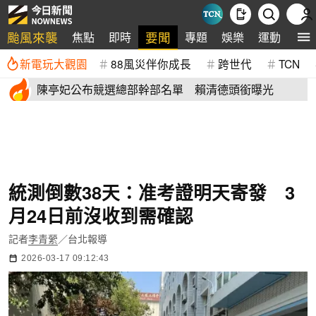
颱風來襲
要聞
焦點
即時
專題
娛樂
運動
全
新電玩大觀園
88風災伴你成長
跨世代
TCN
陳亭妃公布競選總部幹部名單 賴清德頭銜曝光
統測倒數38天：准考證明天寄發 3
月24日前沒收到需確認
記者
李青縈
／台北報導
2026-03-17 09:12:43