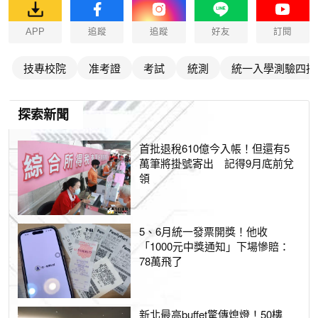
APP
追蹤
追蹤
好友
訂閱
技專校院
准考證
考試
統測
統一入學測驗四技
探索新聞
首批退稅610億今入帳！但還有5
萬筆將掛號寄出 記得9月底前兌
領
5、6月統一發票開獎！他收
「1000元中獎通知」下場慘賠：
78萬飛了
新北最高buffet驚傳熄燈！50樓