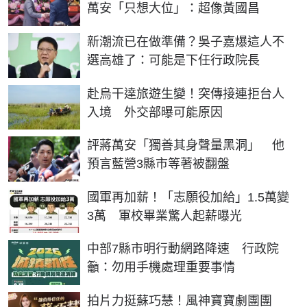
萬安「只想大位」：超像黃國昌
新潮流已在做準備？吳子嘉爆這人不
選高雄了：可能是下任行政院長
赴烏干達旅遊生變！突傳接連拒台人
入境 外交部曝可能原因
評蔣萬安「獨善其身聲量黑洞」 他
預言藍營3縣市等著被翻盤
國軍再加薪！「志願役加給」1.5萬變
3萬 軍校畢業驚人起薪曝光
中部7縣市明行動網路降速 行政院
籲：勿用手機處理重要事情
拍片力挺蘇巧慧！風神寶寶劇團團