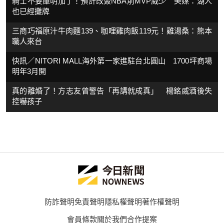
騎士不要庫明加了！預計改簽NBA前MVP威少 美媒：湖人
也已經攤牌
三商巧福原汁牛肉麵139、咖哩雞肉飯119元！雞湯桑：熊本
職人來台
快訊／NITORI MALL海外第一家進駐台北圓山 1700坪商場
明年3月開
真的離婚了！方志友曾警告「再講就成真」 楊銘威酒後失
控嚇孩子
防詐聲明
免責聲明
隱私權聲明
著作權聲明
會員條款
關於我們
合作提案