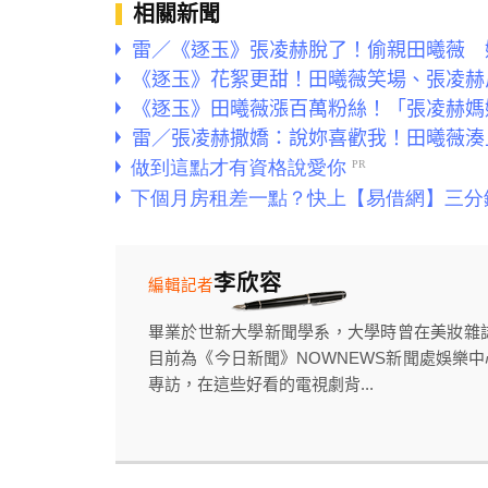
相關新聞
雷／《逐玉》張凌赫脫了！偷親田曦薇 
《逐玉》花絮更甜！田曦薇笑場、張凌赫
《逐玉》田曦薇漲百萬粉絲！「張凌赫媽
雷／張凌赫撒嬌：說妳喜歡我！田曦薇湊
李欣容
編輯記者
畢業於世新大學新聞學系，大學時曾在美妝雜誌《
目前為《今日新聞》NOWNEWS新聞處娛樂
專訪，在這些好看的電視劇背...