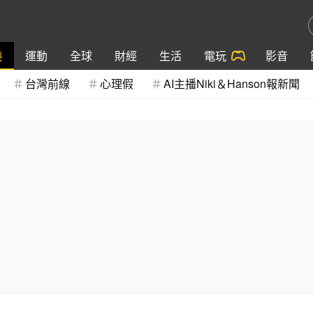
樂
運動
全球
財經
生活
電玩
影音
台灣前線
心理假
AI主播Niki＆Hanson報新聞