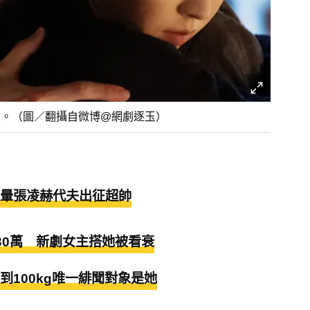
足。（圖／翻攝自微博@網劇逐玉）
暈張凌赫代夫出征超帥
30萬 新劇女主搭她被看衰
100kg唯一緋聞對象是她