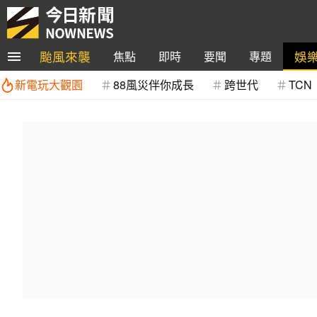
颱風來襲
娛
焦點
即時
要聞
專題
新電玩大觀園
88風災伴你成長
跨世代
TCN