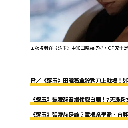
▲張凌赫在《逐玉》中和田曦薇搭檔，CP感十
雷／《逐玉》田曦薇拿殺豬刀上戰場！迷
《逐玉》張凌赫昔爆偷戀白鹿！7天漲粉
《逐玉》張凌赫是誰？電機系學霸、曾胖到