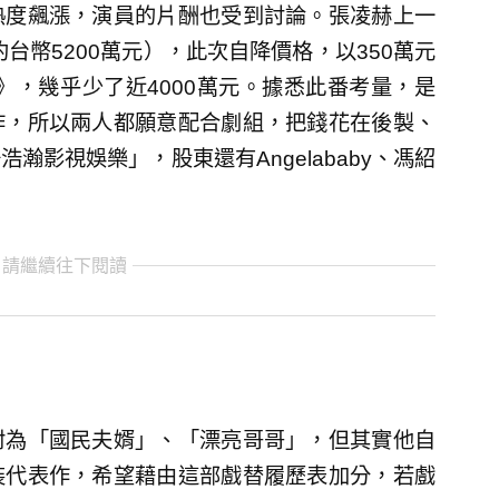
熱度飆漲，演員的片酬也受到討論。張凌赫上一
台幣5200萬元），此次自降價格，以350萬元
》，幾乎少了近4000萬元。據悉此番考量，是
作，所以兩人都願意配合劇組，把錢花在後製、
影視娛樂」，股東還有Angelababy、馮紹
 請繼續往下閱讀
封為「國民夫婿」、「漂亮哥哥」，但其實他自
裝代表作，希望藉由這部戲替履歷表加分，若戲