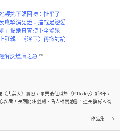
她輕挑下頜回吻：扯平了
反應導演認證：這就是戀愛
媽」揭她真實體重全驚呆
上狂親 《逐玉》再掀討論
大美人》實習，畢業後任職於《ETtoday》近6年，
中心記者，長期關注戲劇、名人相關動態，擅長撰寫人物
作品集