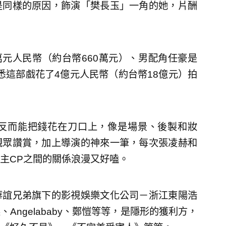
是同樣的原因，飾演「樊長玉」一角的她，片酬
。
萬元人民幣（約台幣660萬元）、男配角任豪是
據悉這部戲花了4億元人民幣（約台幣18億元）拍
反而能把錢花在刀口上，像是場景、後製和妝
觀眾讚賞，加上導演的神來一筆，每次張凌赫和
主CP之間的關係浪漫又好嗑。
華誼兄弟旗下的影視娛樂文化公司－浙江東陽浩
ngelababy、鄭愷等等，是隱形的獲利方，