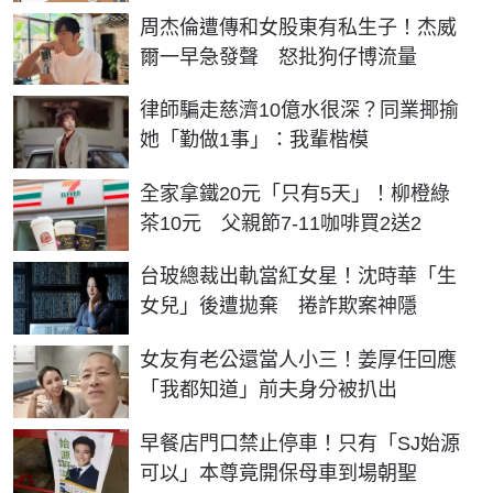
周杰倫遭傳和女股東有私生子！杰威
爾一早急發聲 怒批狗仔博流量
律師騙走慈濟10億水很深？同業揶揄
她「勤做1事」：我輩楷模
全家拿鐵20元「只有5天」！柳橙綠
茶10元 父親節7-11咖啡買2送2
台玻總裁出軌當紅女星！沈時華「生
女兒」後遭拋棄 捲詐欺案神隱
女友有老公還當人小三！姜厚任回應
「我都知道」前夫身分被扒出
早餐店門口禁止停車！只有「SJ始源
可以」本尊竟開保母車到場朝聖