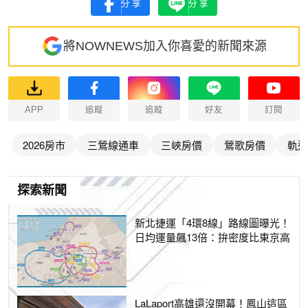
分享
分享
將NOWNEWS加入你喜愛的新聞來源
APP
追蹤
追蹤
好友
訂閱
2026房市
三鶯線通車
三峽房價
鶯歌房價
軌道
探索新聞
新北捷運「4環8線」路線圖曝光！
日均運量飆13倍：拚密度比東京高
LaLaport高雄還沒開幕！鳳山這區