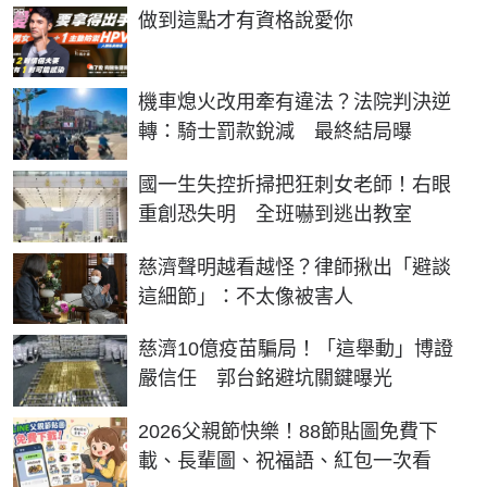
PR
做到這點才有資格說愛你
機車熄火改用牽有違法？法院判決逆
轉：騎士罰款銳減 最終結局曝
國一生失控折掃把狂刺女老師！右眼
重創恐失明 全班嚇到逃出教室
慈濟聲明越看越怪？律師揪出「避談
這細節」：不太像被害人
慈濟10億疫苗騙局！「這舉動」博證
嚴信任 郭台銘避坑關鍵曝光
2026父親節快樂！88節貼圖免費下
載、長輩圖、祝福語、紅包一次看