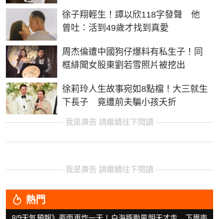
徐子翔輕生！譚以欣118字發聲 他
曾吐：活到49歲才找到真愛
周杰倫遭中國狗仔爆料有私生子！同
框緋聞女股東劉若雪照片被挖出
徐莉玲人生故事宛如8點檔！大三就生
下長子 竟遭前夫騙小孩夭折
我是廣告 請繼續往下閱讀
我是廣告 請繼續往下閱讀
熱門
8/9天氣預報》豪雨再炸一天！白海豚颱風明天才走 下周南