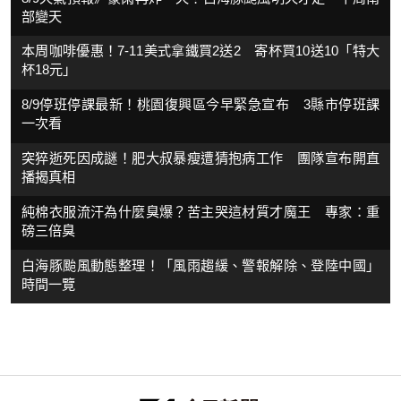
部變天
本周咖啡優惠！7-11美式拿鐵買2送2 寄杯買10送10「特大
杯18元」
8/9停班停課最新！桃園復興區今早緊急宣布 3縣市停班課
一次看
突猝逝死因成謎！肥大叔暴瘦遭猜抱病工作 團隊宣布開直
播揭真相
純棉衣服流汗為什麼臭爆？苦主哭這材質才魔王 專家：重
磅三倍臭
白海豚颱風動態整理！「風雨趨緩、警報解除、登陸中國」
時間一覽