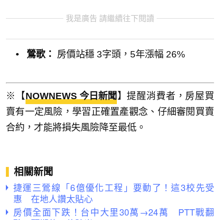
我是廣告 請繼續往下閱讀
•
鶯歌：
房價站穩 3字頭，5年漲幅 26%
※【
NOWNEWS 今日新聞
】提醒消費者，房屋買
賣有一定風險，學習正確置產觀念、仔細審閱買賣
合約，才能將損失風險降至最低。
相關新聞
捷運三鶯線「6億優化工程」要動了！這3校先受
惠 在地人讚太貼心
房價全面下跌！台中大里30萬→24萬 PTT戰翻