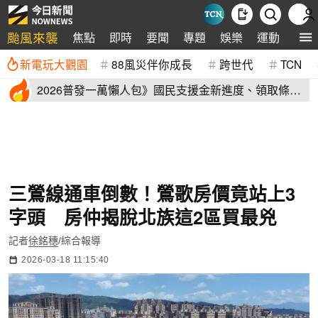
颱風來襲
焦點
即時
要聞
專題
娛樂
運動
全球
新電玩大觀園
88風災伴你成長
跨世代
TCN
2026普發一萬懶人包》國民支援金新進度、領取條
件、地方加碼速看
三鶯線通車倒數！鶯歌房價竟站上3
字頭 房仲揭脫北族這2區買最兇
記者
徐銘穗
/綜合報導
2026-03-18 11:15:40