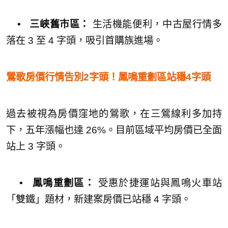
•
三峽舊市區：
生活機能便利，中古屋行情多
落在 3 至 4 字頭，吸引首購族進場。
鶯歌房價行情告別2字頭！鳳鳴重劃區站穩4字頭
過去被視為房價窪地的鶯歌，在三鶯線利多加持
下，五年漲幅也達 26%。目前區域平均房價已全面
站上 3 字頭。
• 鳳鳴重劃區：
受惠於捷運站與鳳鳴火車站
「雙鐵」題材，新建案房價已站穩 4 字頭。