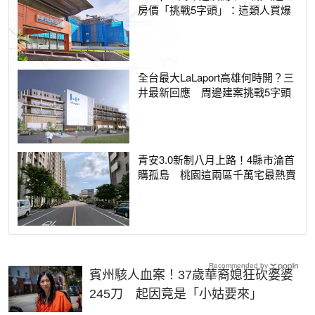
房價「挑戰5字頭」：這類人買爆
全台最大LaLaport高雄何時開？三
井最新回應 周邊建案挑戰5字頭
青安3.0新制八月上路！4縣市淪首
購孤島 桃園這兩區千萬宅最熱賣
Recommended by
賓州駭人血案！37歲華裔媳狂砍婆婆
245刀 起因竟是「小姑要來」