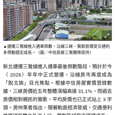
▲捷運三鶯線進入通車倒數，沿線三峽、鶯歌房價受交通利
多帶動穩定成長。（圖／中信房屋三鶯團隊提供）
新北捷運三鶯線進入通車最後倒數階段，預計於今
（ 2026）年年中正式營運，沿線房市再度成為
「脫北族」目光焦點。根據中信房屋實價登錄數
據，三峽房價近五年整體漲幅高達 31.1%，而過去
房價相對親民的鶯歌，平均房價也已正式站上 3 字
頭。房仲業者指出，隨著軌道經濟發威，交通便利