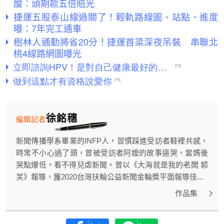
酸：頭期款五倍賠光
捷運五股泰山線過關了！輕軌路線圖、站點、進度
曝：7年完工通車
樹林人通勤將省20分！捷運首梁深夜吊裝 串聯北
桃4線路網圖曝光
徐銘穗
編輯記者
新聞傳播學系畢業的INFP人，習慣踩進受訪者鞋裡共感，
時常不小心過了頭，曾被受訪者阿嬤的故事逼哭，當媽後
哭點爆低，看不得兒虐新聞。曾以《大海就是我的老闆 郭
芙》報導，獲2020台灣扶輪公益新聞金輪獎平面報導佳...
作品集