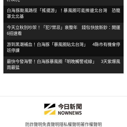
白海豚颱風路徑「搖擺游」！暴風圈可能擦邊北台灣 恐籠
罩北北基
今天立秋別吵架！「犯7禁忌」衰整年 錢包快放新鈔：開運
6招速看
游到黑潮補血！白海豚「暴風圈貼北台灣」 4縣市有機會停
班停課
最快今發海警！白海豚暴風圈「明晚觸警戒線」 3天紫爆風
雨最猛
防詐聲明
免責聲明
隱私權聲明
著作權聲明