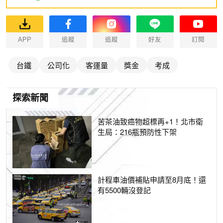
APP
追蹤
追蹤
好友
訂閱
台鐵
公司化
客運量
獎金
考成
探索新聞
苦茶油致癌物超標再+1！北市衛
生局：216瓶預防性下架
計程車油價補貼申請至8月底！還
有5500輛沒登記