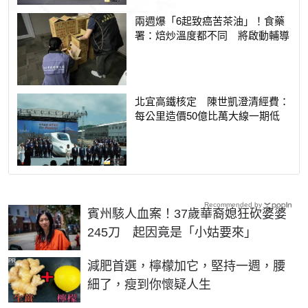
兩週爆「6起致癌苦茶油」！食藥
署：焙炒溫度都不同 將啟動輔導
北宜高鐵核定 陳世凱澄清經費：
每公里造價50億比萬大線一期低
Recommended by
賓州駭人血案！37歲華裔媳狂砍婆婆
245刀 起因竟是「小姑要來」
PR
減肥首選，檸檬加它，堅持一週，腰
細了，瘦到你懷疑人生