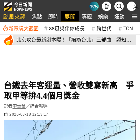
颱風來襲
要聞
焦點
即時
專題
娛樂
運動
全
新電玩大觀園
88風災伴你成長
跨世代
TCN
北京攻台最新劇本曝！「癱瘓台北」三部曲 認知戰
才是真殺招
台鐵去年客運量、營收雙寫新高 爭
取甲等拚4.4個月獎金
記者
李青縈
／綜合報導
2026-03-18 12:13:17