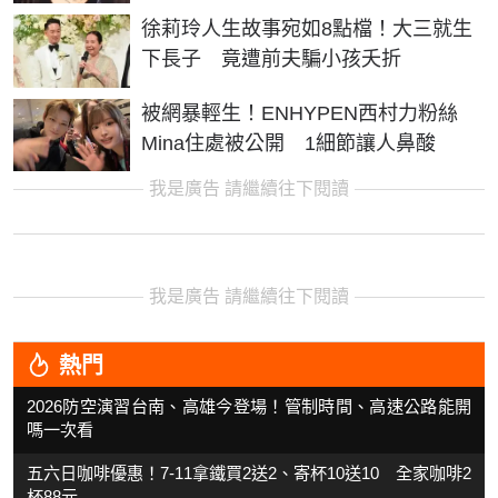
徐莉玲人生故事宛如8點檔！大三就生
下長子 竟遭前夫騙小孩夭折
被網暴輕生！ENHYPEN西村力粉絲
Mina住處被公開 1細節讓人鼻酸
我是廣告 請繼續往下閱讀
我是廣告 請繼續往下閱讀
熱門
2026防空演習台南、高雄今登場！管制時間、高速公路能開
嗎一次看
五六日咖啡優惠！7-11拿鐵買2送2、寄杯10送10 全家咖啡2
杯88元