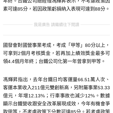
年終。台鐵公司總經理馮輝昇表示，不考慮政策因
素可達85分，若因政策虧損納入表現可達到88分。
我是廣告 請繼續往下閱讀
國發會對國營事業考成，考成「甲等」80分以上，
可拿到2個月考核獎金，若再加上績效獎金最多可
領4.4個月年終；台鐵公司化第一年曾拿到甲等。
馮輝昇指出，去年台鐵日均客運量66.51萬人次、
客運本業收入211億元雙創新高，另附屬事業53.33
億元，年增12.13%；行車事故也減少12%。數據
顯示台鐵營收跟安全改革展現成效，今年有機會爭
取甲等，不考慮政策下分數可達85分。若考慮政策