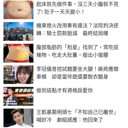
PR
起床就先做件事，沒三天小腹就不見
了! 肚子一天天變小！
機車熄火改用牽有違法？法院判決逆
轉：騎士罰款銳減 最終結局曝
PR
腹部脂肪的「剋星」找到了，常吃這
幾物，吃走大肚囊，瘦出小蠻腰
李冠儀昔控試鏡要坐大腿！廠商應徵
車模 卻是當伴遊還要脫衣驗身
PR
做到這點才有資格說愛你
王凱暴斃明頭七「不知自己已離世」
喊好冷 劇組感應：他回來了