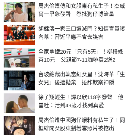
周杰倫遭傳和女股東有私生子！杰威
爾一早急發聲 怒批狗仔博流量
胡錦濤一家三口遭滅門？知情官員曝
內幕：習近平應不會去謀害
全家拿鐵20元「只有5天」！柳橙綠
茶10元 父親節7-11咖啡買2送2
台玻總裁出軌當紅女星！沈時華「生
女兒」後遭拋棄 捲詐欺案神隱
徐子翔輕生！譚以欣118字發聲 他
曾吐：活到49歲才找到真愛
周杰倫遭中國狗仔爆料有私生子！同
框緋聞女股東劉若雪照片被挖出