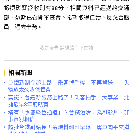
虧損影響營收則有88分，相關資料已經送給交通
部，近期已召開審查會。希望取得佳績，反應台鐵
員工過去辛勞。
我是廣告 請繼續往下閱讀
相關新聞
台鐵新制今起上路！乘客掉手機「不再幫送」 失
物放太久收保管費
高鐵、台鐵新服務上路了！乘客拍手：太專業 北
捷最早3年前就有
稱有「專屬綠色通道」？台鐵澄清：為AI影片、非
事實別相信
超扯台鐵副站長！遭爆料翹班早退 駕車闖平交道