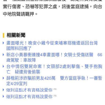
實行傷害、恐嚇等犯罪之虞，訊後當庭逮捕，向台
中地院聲請羈押。
相關新聞
畫面曝光！晚安小雞今從柬埔寨搭機遣返回台灣
國際科回應了
新店小黃暴衝連撞4車畫面曝！女騎士受傷送醫 66
歲駕駛：車故障
台中情侶雙屍命案！女頸部2處刺擊傷、雙手抱胸
亡 疑遭背後偷襲
薛楷莉涉詐騙前男友420萬 雙方當庭爭執！一審暫
定4/29宣判