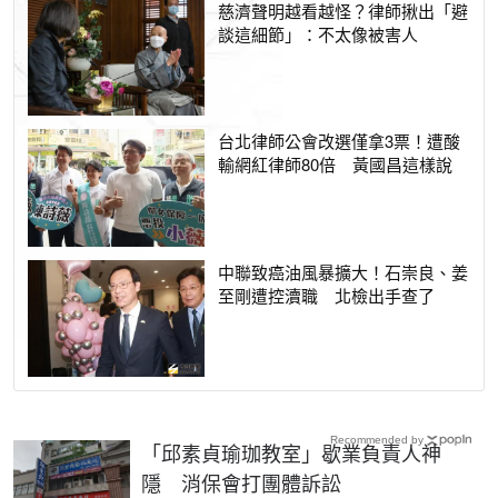
慈濟聲明越看越怪？律師揪出「避
談這細節」：不太像被害人
台北律師公會改選僅拿3票！遭酸
輸網紅律師80倍 黃國昌這樣說
中聯致癌油風暴擴大！石崇良、姜
至剛遭控瀆職 北檢出手查了
Recommended by
「邱素貞瑜珈教室」歇業負責人神
隱 消保會打團體訴訟