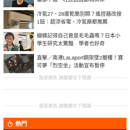
冷氣27、28度乾脆別開？遙控器改按
1鈕：超涼省電、冷氣廠都推薦
蝴蝶記得自己曾是毛毛蟲嗎？日本小
學生研究太驚豔 學者也好奇
直擊／南港LaLaport鋼架墜2層樓！寶
可夢「烈空坐」活動宣布暫停
我是廣告 請繼續往下閱讀
我是廣告 請繼續往下閱讀
熱門