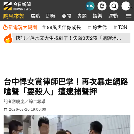
颱風來襲
焦點
即時
要聞
專題
娛樂
運動
全球
新電玩大觀園
88風災伴你成長
跨世代
TCN
快訊／落水文大生找到了！失蹤3天2夜「遺體浮
出」 家屬現場崩潰
台中悍女賞律師巴掌！再次暴走網路
嗆聲「要殺人」遭逮捕聲押
記者蔣曉嵐／綜合報導
2026-03-20 19:00:00