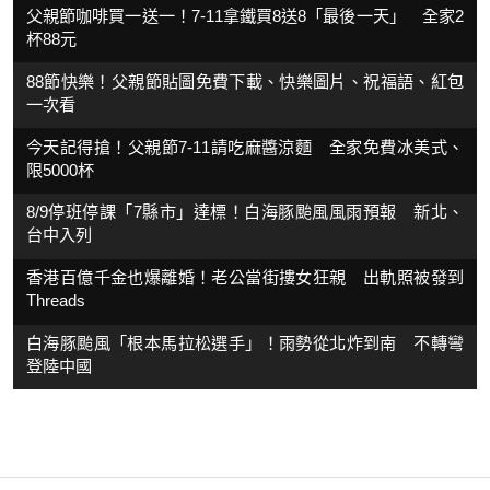
父親節咖啡買一送一！7-11拿鐵買8送8「最後一天」 全家2
杯88元
88節快樂！父親節貼圖免費下載、快樂圖片、祝福語、紅包
一次看
今天記得搶！父親節7-11請吃麻醬涼麵 全家免費冰美式、
限5000杯
8/9停班停課「7縣市」達標！白海豚颱風風雨預報 新北、
台中入列
香港百億千金也爆離婚！老公當街摟女狂親 出軌照被發到
Threads
白海豚颱風「根本馬拉松選手」！雨勢從北炸到南 不轉彎
登陸中國