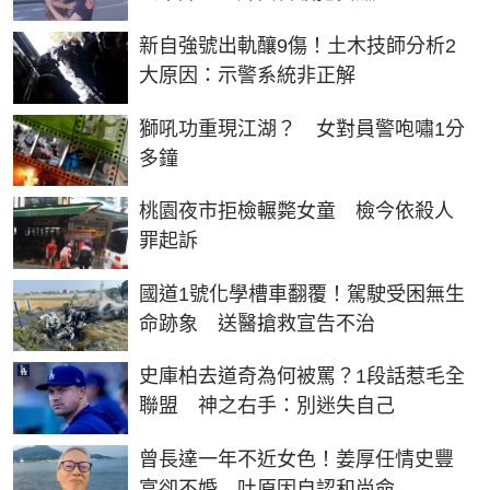
新自強號出軌釀9傷！土木技師分析2
大原因：示警系統非正解
獅吼功重現江湖？ 女對員警咆嘯1分
多鐘
桃園夜市拒檢輾斃女童 檢今依殺人
罪起訴
國道1號化學槽車翻覆！駕駛受困無生
命跡象 送醫搶救宣告不治
史庫柏去道奇為何被罵？1段話惹毛全
聯盟 神之右手：別迷失自己
曾長達一年不近女色！姜厚任情史豐
富卻不婚 吐原因自認和尚命