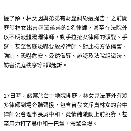
據了解，林女因與弟弟有財產糾紛遭提告，之前開
庭時林女出言辱罵弟弟的2名律師，甚至在法院外
以不明液體潑灑律師，動手拉扯女律師的頭髮、手
臂，甚至當庭恐嚇要殺掉律師。對此檢方依傷害、
強制、恐嚇危安、公然侮辱、誹謗及法院組織法、
妨害法庭秩序等6罪起訴。
17日時，該案於台中地院開庭，林女見法庭外有眾
多律師到場旁聽聲援，包含曾發文斥責林女的台中
律師公會理事長吳中和，竟情緒激動上前挑釁，甚
至用力打了吳中和一巴掌，震驚全場。