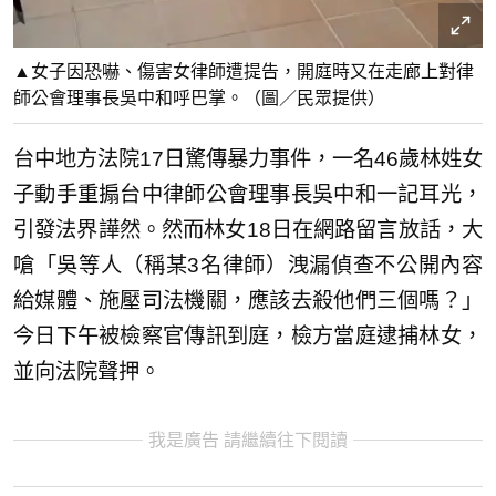
▲女子因恐嚇、傷害女律師遭提告，開庭時又在走廊上對律
師公會理事長吳中和呼巴掌。（圖／民眾提供）
台中地方法院17日驚傳暴力事件，一名46歲林姓女
子動手重搧台中律師公會理事長吳中和一記耳光，
引發法界譁然。然而林女18日在網路留言放話，大
嗆「吳等人（稱某3名律師）洩漏偵查不公開內容
給媒體、施壓司法機關，應該去殺他們三個嗎？」
今日下午被檢察官傳訊到庭，檢方當庭逮捕林女，
並向法院聲押。
我是廣告 請繼續往下閱讀