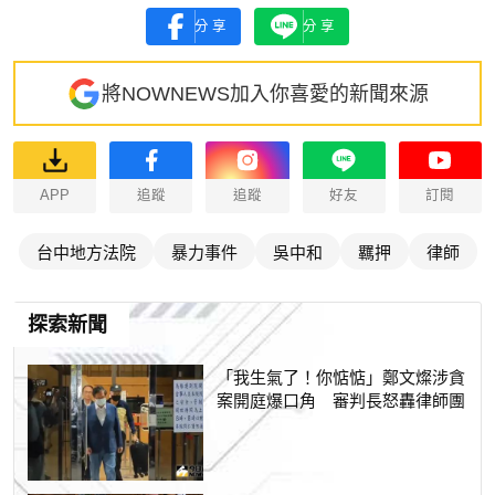
分享
分享
將NOWNEWS加入你喜愛的新聞來源
APP
追蹤
追蹤
好友
訂閱
台中地方法院
暴力事件
吳中和
羈押
律師
探索新聞
「我生氣了！你惦惦」鄭文燦涉貪
案開庭爆口角 審判長怒轟律師團