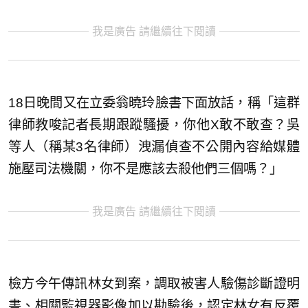
我是廣告 請繼續往下閱讀
18日晚間又在立委翁曉玲臉書下面放話，稱「這群
律師教唆記者長期跟蹤騷擾，你他X敢不敢查？吳
等人（稱某3名律師）洩漏偵查不公開內容給媒體
施壓司法機關，你不是應該去殺他們三個嗎？」
我是廣告 請繼續往下閱讀
檢方今午傳訊林女到案，調取被害人驗傷診斷證明
書、相關監視器影像加以勘驗後，認定林女有反覆