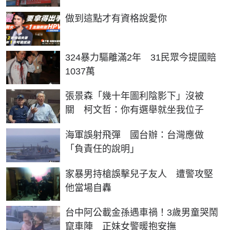
PR
做到這點才有資格說愛你
324暴力驅離滿2年 31民眾今提國賠
1037萬
張景森「幾十年圖利陰影下」沒被
關 柯文哲：你有選舉就坐我位子
海軍誤射飛彈 國台辦：台灣應做
「負責任的說明」
家暴男持槍誤擊兒子友人 遭警攻堅
他當場自轟
台中阿公載金孫遇車禍！3歲男童哭鬧
竄車陣 正妹女警暖抱安撫